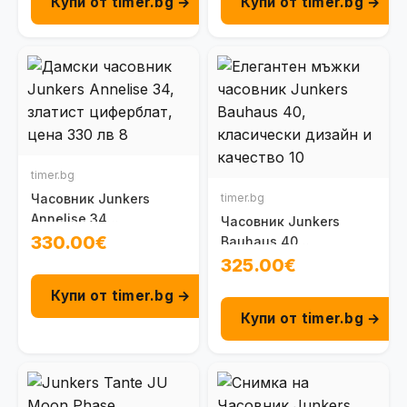
Купи от timer.bg →
Купи от timer.bg →
timer.bg
Часовник Junkers
timer.bg
Annelise 34
Часовник Junkers
100096102091
330.00€
Bauhaus 40
100091301030
325.00€
Купи от timer.bg →
Купи от timer.bg →