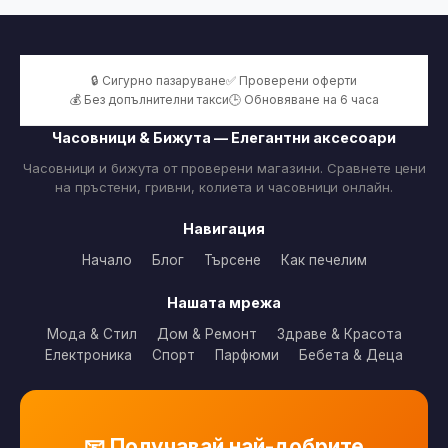
🔒 Сигурно пазаруване
✅ Проверени оферти
💰 Без допълнителни такси
🕒 Обновяване на 6 часа
Часовници & Бижута — Елегантни аксесоари
Часовници и бижута от проверени магазини. Сравнете цени
на пръстени, гривни, колиета и часовници онлайн.
Навигация
Начало
Блог
Търсене
Как печелим
Нашата мрежа
Мода & Стил
Дом & Ремонт
Здраве & Красота
Електроника
Спорт
Парфюми
Бебета & Деца
📧 Получавай най-добрите