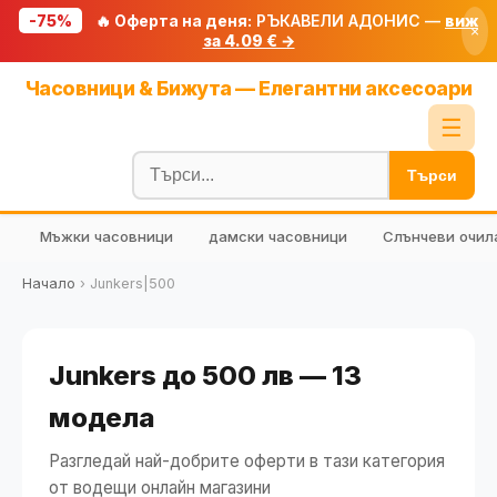
-75%
🔥 Оферта на деня:
РЪКАВЕЛИ АДОНИС —
виж
×
за 4.09 € →
Начало
Часовници & Бижута — Елегантни аксесоари
🔥 Намаления
☰
Блог
Търси
🧮 Калкулатори
Мъжки часовници
дамски часовници
Слънчеви очил
🔍 Намери продукт
🎁 Подарък
Начало
›
Junkers|500
🎟️ Купони
Junkers до 500 лв — 13
модела
Разгледай най-добрите оферти в тази категория
от водещи онлайн магазини