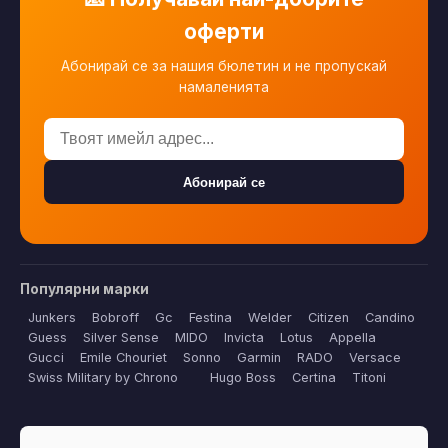
оферти
Абонирай се за нашия бюлетин и не пропускай
намаленията
Абонирай се
Популярни марки
Junkers
Bobroff
Gc
Festina
Welder
Citizen
Candino
Guess
Silver Sense
MIDO
Invicta
Lotus
Appella
Gucci
Emile Chouriet
Sonno
Garmin
RADO
Versace
Swiss Military by Chrono
Hugo Boss
Certina
Titoni