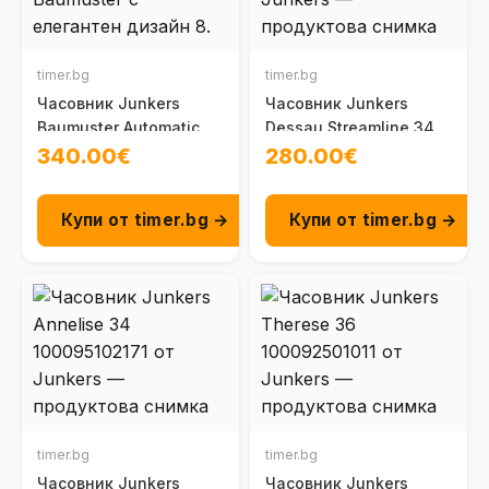
timer.bg
timer.bg
Часовник Junkers
Часовник Junkers
Baumuster Automatic
Dessau Streamline 34
100095201060
100095101030
340.00€
280.00€
Купи от timer.bg →
Купи от timer.bg →
timer.bg
timer.bg
Часовник Junkers
Часовник Junkers