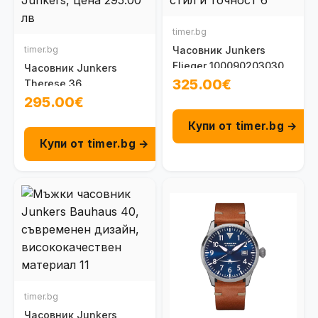
timer.bg
timer.bg
Часовник Junkers
Flieger 100090203030
Часовник Junkers
325.00€
Therese 36
100092501101
295.00€
Купи от timer.bg →
Купи от timer.bg →
timer.bg
Часовник Junkers