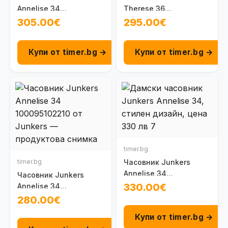
Annelise 34
Therese 36
100095102171
100092501011
305.00€
295.00€
Купи от timer.bg →
Купи от timer.bg →
timer.bg
timer.bg
Часовник Junkers
Annelise 34
Часовник Junkers
100096102161
330.00€
Annelise 34
100095102210
280.00€
Купи от timer.bg →