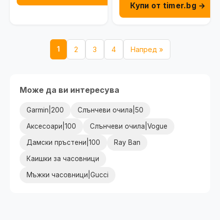
Купи от timer.bg →
1
2
3
4
Напред »
Може да ви интересува
Garmin|200
Слънчеви очила|50
Аксесоари|100
Слънчеви очила|Vogue
Дамски пръстени|100
Ray Ban
Каишки за часовници
Мъжки часовници|Gucci