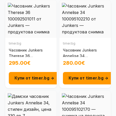
timer.bg
timer.bg
Часовник Junkers
Часовник Junkers
Therese 36
Annelise 34
100092501011
100095102210
295.00€
280.00€
Купи от timer.bg →
Купи от timer.bg →