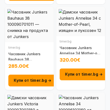
timer.bg
timer.bg
Часовник Junkers
Annelise 34 Mother-of-
Часовник Junkers
Pearl 100096203090
320.00€
Bauhaus 38
100090701011
285.00€
Купи от timer.bg →
Купи от timer.bg →