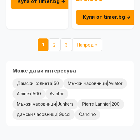
Купи от timer.bg →
Купи от timer.bg →
1
2
3
Напред »
Може да ви интересува
Дамски колиета|50
Мъжки часовници|Aviator
Albinex|500
Aviator
Мъжки часовници|Junkers
Pierre Lannier|200
дамски часовници|Gucci
Candino