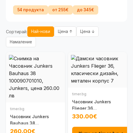
54 продукта
от 255€
до 345€
Сортирай:
Най-нови
Цена ↑
Цена ↓
Намаление
timer.bg
Часовник Junkers
Flieger 36
timer.bg
100097001080
330.00€
Часовник Junkers
Bauhaus 38
100090701010
260.00€