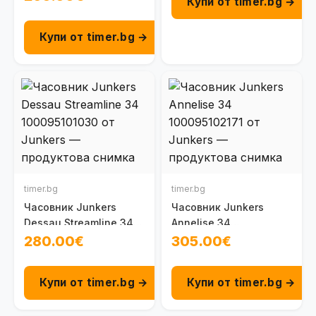
Купи от timer.bg →
Купи от timer.bg →
timer.bg
timer.bg
Часовник Junkers
Часовник Junkers
Dessau Streamline 34
Annelise 34
100095101030
100095102171
280.00€
305.00€
Купи от timer.bg →
Купи от timer.bg →