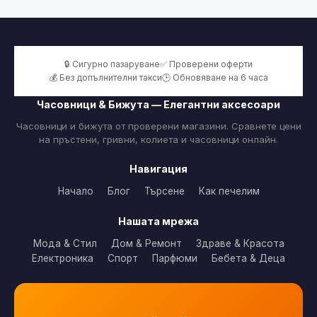
🔒 Сигурно пазаруване
✅ Проверени оферти
💰 Без допълнителни такси
🕒 Обновяване на 6 часа
Часовници & Бижута — Елегантни аксесоари
Часовници и бижута от проверени магазини. Сравнете цени
на пръстени, гривни, колиета и часовници онлайн.
Навигация
Начало
Блог
Търсене
Как печелим
Нашата мрежа
Мода & Стил
Дом & Ремонт
Здраве & Красота
Електроника
Спорт
Парфюми
Бебета & Деца