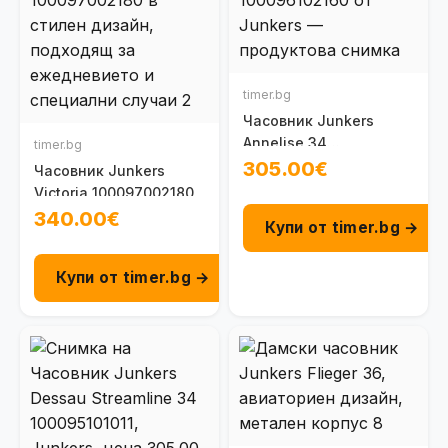
timer.bg
Часовник Junkers
Annelise 34
timer.bg
100096102160
305.00€
Часовник Junkers
Victoria 100097002180
340.00€
Купи от timer.bg →
Купи от timer.bg →