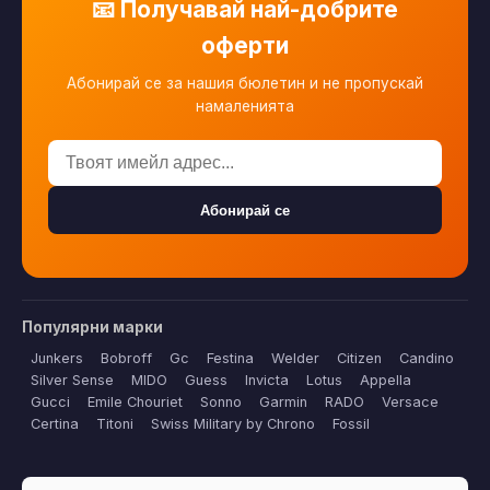
📧 Получавай най-добрите
оферти
Абонирай се за нашия бюлетин и не пропускай
намаленията
Абонирай се
Популярни марки
Junkers
Bobroff
Gc
Festina
Welder
Citizen
Candino
Silver Sense
MIDO
Guess
Invicta
Lotus
Appella
Gucci
Emile Chouriet
Sonno
Garmin
RADO
Versace
Certina
Titoni
Swiss Military by Chrono
Fossil