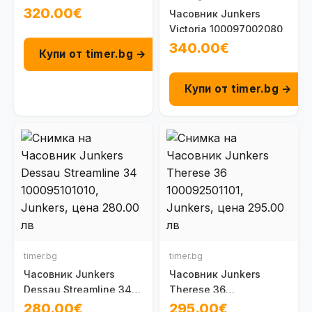
Pearl 100096103040
320.00€
Часовник Junkers
Victoria 100097002080
340.00€
Купи от timer.bg →
Купи от timer.bg →
timer.bg
timer.bg
Часовник Junkers
Часовник Junkers
Dessau Streamline 34
Therese 36
100095101010
100092501101
280.00€
295.00€