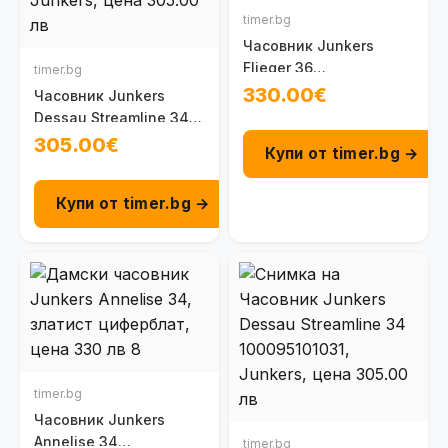
timer.bg
Часовник Junkers
Flieger 36
timer.bg
100097001030
330.00€
Часовник Junkers
Dessau Streamline 34
100095101011
305.00€
Купи от timer.bg →
Купи от timer.bg →
timer.bg
Часовник Junkers
Annelise 34
timer.bg