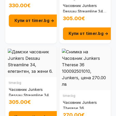
100096102091
330.00€
Часовник Junkers
Dessau Streamline 34
100095101031
305.00€
Купи от timer.bg →
Купи от timer.bg →
timer.bg
Часовник Junkers
Dessau Streamline 34
timer.bg
100096201031
305.00€
Часовник Junkers
Therese 36
100092501010
270.00€