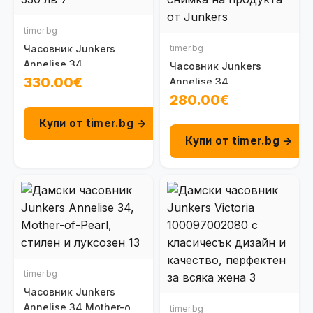
timer.bg
Часовник Junkers
timer.bg
Annelise 34
Часовник Junkers
100096102161
330.00€
Annelise 34
100095102170
280.00€
Купи от timer.bg →
Купи от timer.bg →
timer.bg
Часовник Junkers
Annelise 34 Mother-of-
timer.bg