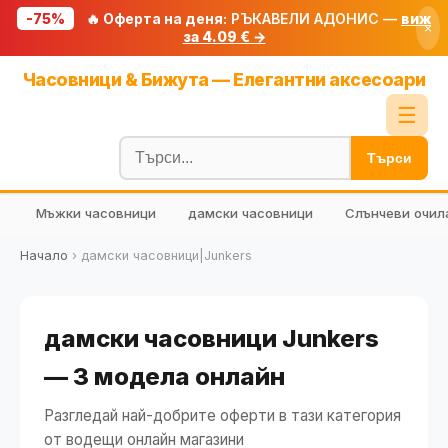
-75%
🔥 Оферта на деня:
РЪКАВЕЛИ АДОНИС —
виж
×
за 4.09 € →
Начало
Часовници & Бижута — Елегантни аксесоари
🔥 Намаления
☰
Блог
Търси
🧮 Калкулатори
Мъжки часовници
дамски часовници
Слънчеви очил
🔍 Намери продукт
🎁 Подарък
Начало
›
дамски часовници|Junkers
🎟️ Купони
дамски часовници Junkers
— 3 модела онлайн
Разгледай най-добрите оферти в тази категория
от водещи онлайн магазини