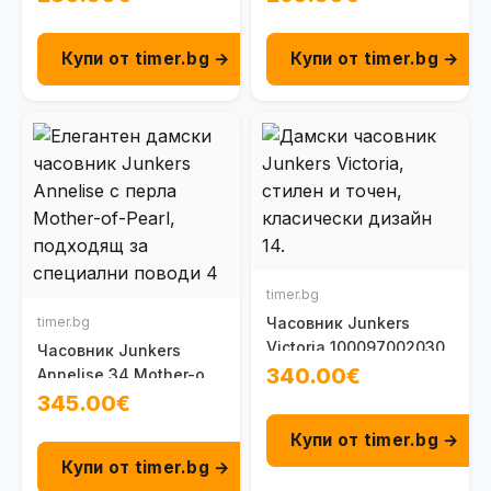
Купи от timer.bg →
Купи от timer.bg →
timer.bg
timer.bg
Часовник Junkers
Victoria 100097002030
Часовник Junkers
340.00€
Annelise 34 Mother-of-
Pearl 100096103041
345.00€
Купи от timer.bg →
Купи от timer.bg →