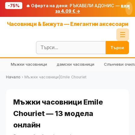
-75%
🔥 Оферта на деня:
РЪКАВЕЛИ АДОНИС —
виж
×
за 4.09 € →
Начало
Часовници & Бижута — Елегантни аксесоари
🔥 Намаления
☰
Блог
Търси
🧮 Калкулатори
Мъжки часовници
дамски часовници
Слънчеви очил
🔍 Намери продукт
🎁 Подарък
Начало
›
Мъжки часовници|Emile Chouriet
🎟️ Купони
Мъжки часовници Emile
Chouriet — 13 модела
онлайн