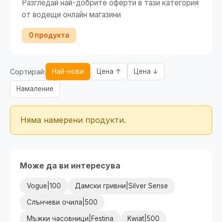
Разгледай най-добрите оферти в тази категория
от водещи онлайн магазини
0 продукта
Сортирай:
Най-нови
Цена ↑
Цена ↓
Намаление
Няма намерени продукти.
Може да ви интересува
Vogue|100
Дамски гривни|Silver Sense
Слънчеви очила|500
Мъжки часовници|Festina
Kwiat|500