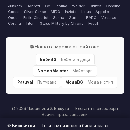
Junkers
Bobroff
Gc
Festina
Welder
Citizen
Candino
Guess
Silver Sense
MIDO
Invicta
Lotus
Appella
Gucci
Emile Chouriet
Sonno
Garmin
RADO
Versace
Certina
Titoni
Swiss Military by Chrono
Fossil
🌐 Нашата мрежа от сайтове
БебиBG
· Бебета и деца
NameriMaistor
· Майстори
Patuvai
· Пътуване
МодаBG
· Мода и стил
© 2026 Часовници & Бижута — Елегантни аксесоари.
Всички права запазени.
Партньорско разкриване:
Този сайт е независим и
🍪 Бисквитки
— Този сайт използва бисквитки за
съдържа партньорски (affiliate) линкове. Когато купите