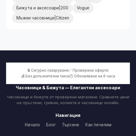
Бижута и аксесоари|200
Vogue
Мъжки часовници|Citizen
🔒 Сигурно пазаруване
✅ Проверени оферти
💰 Без допълнителни такси
🕒 Обновяване на 6 часа
Часовници & Бижута — Елегантни аксесоари
Часовници и бижута от проверени магазини. Сравнете цени
на пръстени, гривни, колиета и часовници онлайн.
Навигация
Начало
Блог
Търсене
Как печелим