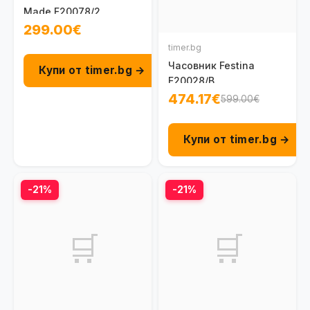
Made F20078/2
299.00€
timer.bg
Часовник Festina
Купи от timer.bg →
F20028/B
474.17€
599.00€
Купи от timer.bg →
-21%
-21%
🛒
🛒