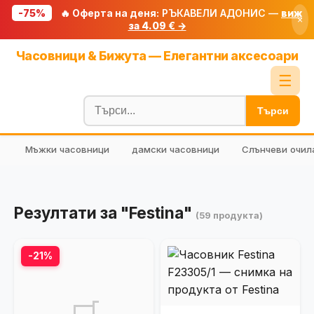
-75%
🔥 Оферта на деня:
РЪКАВЕЛИ АДОНИС —
виж
×
за 4.09 € →
Начало
Часовници & Бижута — Елегантни аксесоари
🔥 Намаления
☰
Блог
Търси
🧮 Калкулатори
Мъжки часовници
дамски часовници
Слънчеви очил
🔍 Намери продукт
🎁 Подарък
🎟️ Купони
Резултати за "Festina"
(59 продукта)
-21%