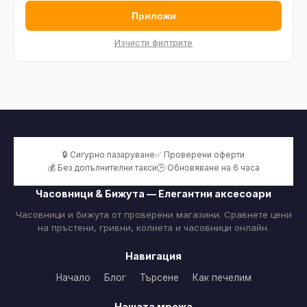
Приложи
Изчисти филтрите
🔒 Сигурно пазаруване
✅ Проверени оферти
💰 Без допълнителни такси
🕒 Обновяване на 6 часа
Часовници & Бижута — Елегантни аксесоари
Часовници и бижута от проверени магазини. Сравнете цени
на пръстени, гривни, колиета и часовници онлайн.
Навигация
Начало
Блог
Търсене
Как печелим
Нашата мрежа