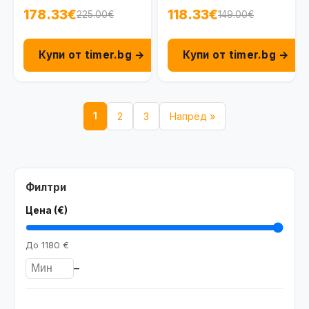
178.33€
118.33€
225.00€
149.00€
Купи от timer.bg →
Купи от timer.bg →
1
2
3
Напред »
Филтри
Цена (€)
До
1180 €
–