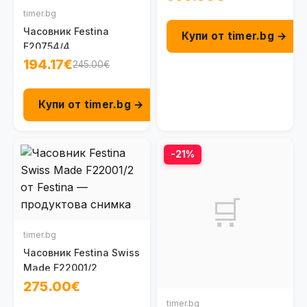
timer.bg
Часовник Festina
Купи от timer.bg →
F20754/4
194.17€
245.00€
Купи от timer.bg →
-21%
🛒
timer.bg
Часовник Festina Swiss
Made F22001/2
275.00€
timer.bg