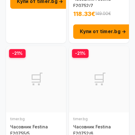
Купи от timer.bg →
F20752/7
118.33€
149.00€
Купи от timer.bg →
-21%
-21%
🛒
🛒
timer.bg
timer.bg
Часовник Festina
Часовник Festina
F20755/5
F20752/6