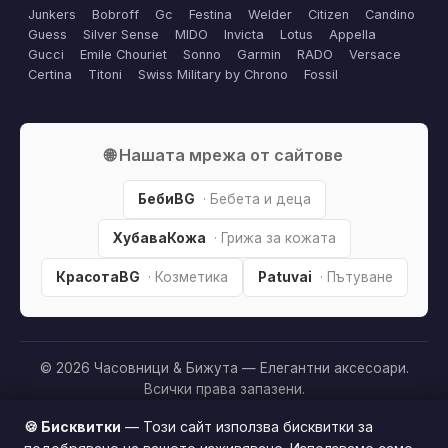
Junkers
Bobroff
Gc
Festina
Welder
Citizen
Candino
Guess
Silver Sense
MIDO
Invicta
Lotus
Appella
Gucci
Emile Chouriet
Sonno
Garmin
RADO
Versace
Certina
Titoni
Swiss Military by Chrono
Fossil
🌐 Нашата мрежа от сайтове
БебиBG
· Бебета и деца
ХубаваКожа
· Грижа за кожата
КрасотаBG
· Козметика
Patuvai
· Пътуване
© 2026 Часовници & Бижута — Елегантни аксесоари.
Всички права запазени.
Партньорско разкриване:
Този сайт е независим и
🍪 Бисквитки
— Този сайт използва бисквитки за
съдържа партньорски (affiliate) линкове. Когато купите