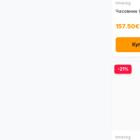
timer.bg
Часовник 
157.50€
Ку
-21%
timer.bg