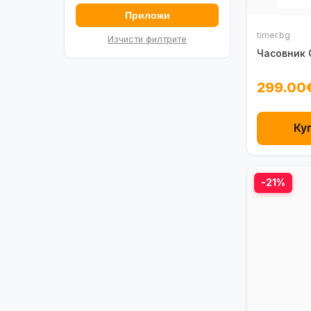
Приложи
timer.bg
Изчисти филтрите
Часовник 
299.00
Ку
-21%