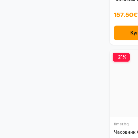
157.50€
Ку
-21%
timer.bg
Часовник 