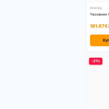
timer.bg
Часовник 
181.67€
Ку
-21%