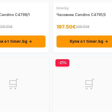
timer.bg
Candino C4799/1
Часовник Candino C4791/3
197.50€
229.00€
249.00€
пи от timer.bg →
Купи от timer.bg →
-21%
🛒
🛒