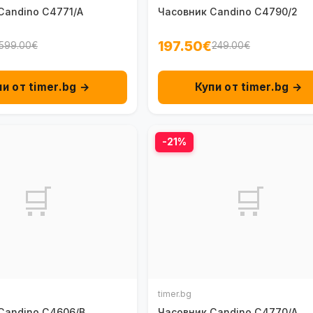
Candino C4771/A
Часовник Candino C4790/2
197.50€
599.00€
249.00€
пи от timer.bg →
Купи от timer.bg →
-21%
🛒
🛒
timer.bg
Candino C4606/B
Часовник Candino C4770/A