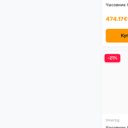
Часовник 
474.17€
Ку
-21%
timer.bg
Часовник 