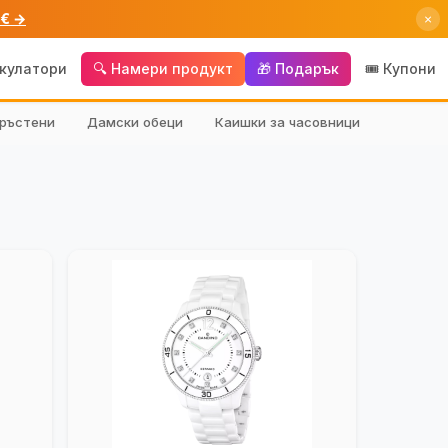
 € →
×
лкулатори
🔍 Намери продукт
🎁 Подарък
🎟️ Купони
ръстени
Дамски обеци
Каишки за часовници