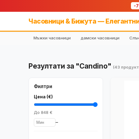
-
Часовници & Бижута — Елегантни
Мъжки часовници
дамски часовници
Слън
Резултати за "Candino"
(43 продукт
Филтри
Цена (€)
До
848 €
–