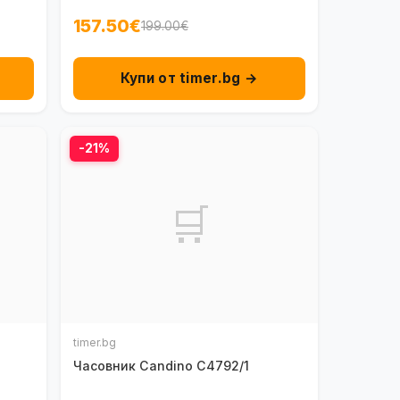
157.50€
199.00€
Купи от timer.bg →
-21%
🛒
timer.bg
Часовник Candino C4792/1