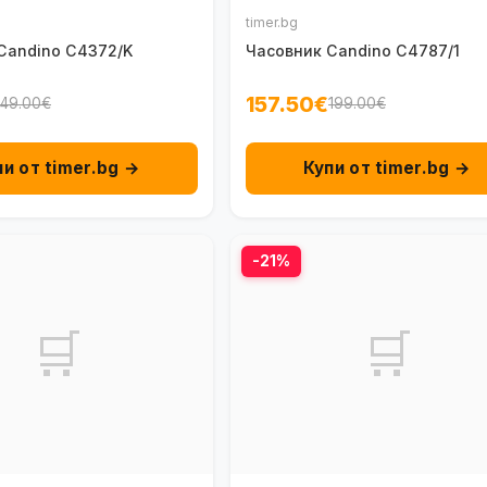
timer.bg
Candino C4372/K
Часовник Candino C4787/1
157.50€
149.00€
199.00€
пи от timer.bg →
Купи от timer.bg →
-21%
🛒
🛒