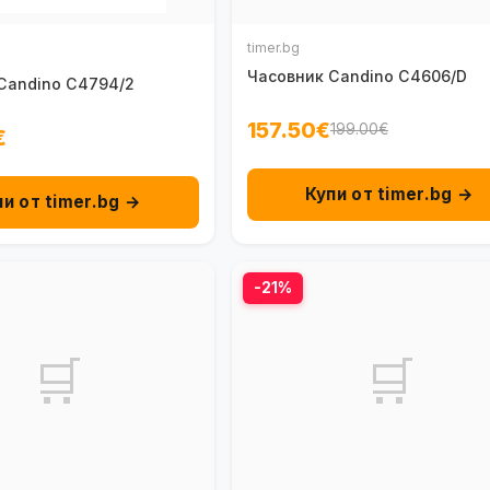
timer.bg
Часовник Candino C4606/D
Candino C4794/2
157.50€
199.00€
€
Купи от timer.bg →
пи от timer.bg →
-21%
🛒
🛒