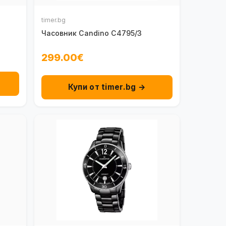
timer.bg
Часовник Candino C4795/3
299.00€
Купи от timer.bg →