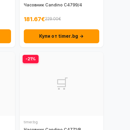
Часовник Candino C4799/4
181.67€
229.00€
Купи от timer.bg →
-21%
🛒
timer.bg
Часовник Candino C4771/B