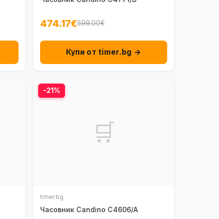
474.17€
599.00€
Купи от timer.bg →
-21%
🛒
timer.bg
Часовник Candino C4606/A