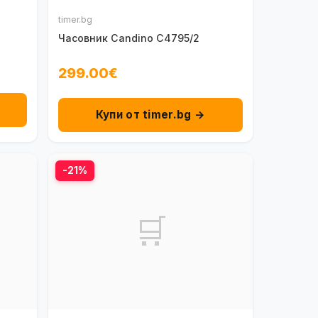
timer.bg
Часовник Candino C4795/2
299.00€
Купи от timer.bg →
-21%
🛒