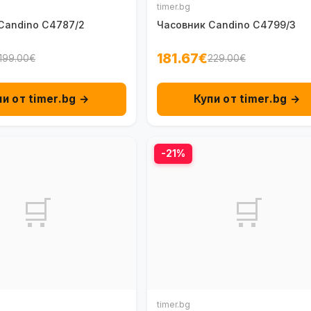
timer.bg
Candino C4787/2
Часовник Candino C4799/3
181.67€
199.00€
229.00€
пи от timer.bg →
Купи от timer.bg →
-21%
🛒
🛒
timer.bg