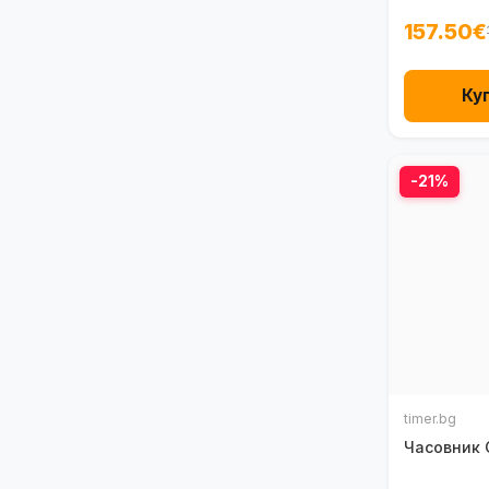
157.50€
Ку
-21%
timer.bg
Часовник 