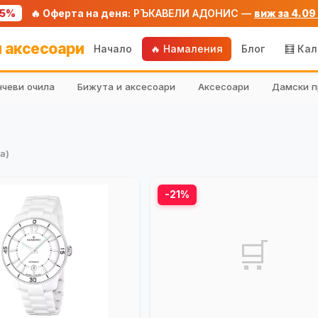
75%
🔥 Оферта на деня:
РЪКАВЕЛИ АДОНИС —
виж за 4.09
 аксесоари
Начало
🔥 Намаления
Блог
🧮 Ка
чеви очила
Бижута и аксесоари
Аксесоари
Дамски п
а)
-21%
🛒