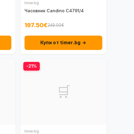
timer.bg
Часовник Candino C4791/4
197.50€
249.00€
Купи от timer.bg →
-21%
🛒
timer.bg