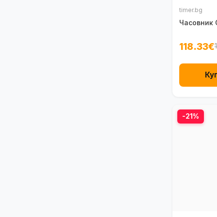
timer.bg
Часовник 
118.33€
Ку
-21%