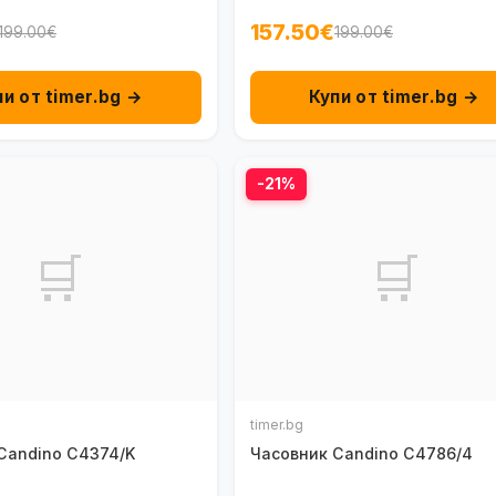
157.50€
199.00€
199.00€
пи от timer.bg →
Купи от timer.bg →
-21%
🛒
🛒
timer.bg
Candino C4374/K
Часовник Candino C4786/4