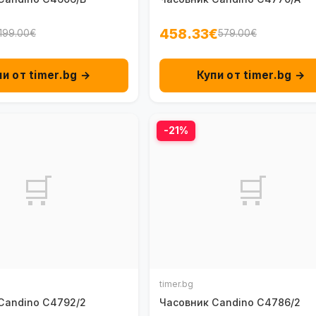
458.33€
199.00€
579.00€
пи от timer.bg →
Купи от timer.bg →
-21%
🛒
🛒
timer.bg
Candino C4792/2
Часовник Candino C4786/2