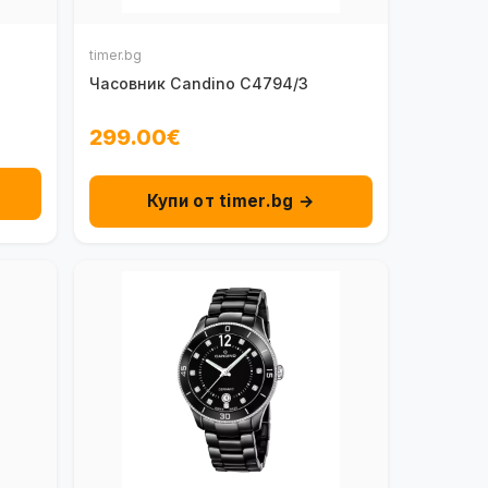
timer.bg
Часовник Candino C4794/3
299.00€
Купи от timer.bg →