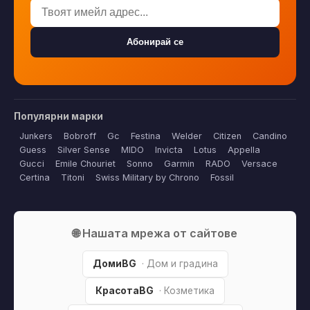
Абонирай се
Популярни марки
Junkers
Bobroff
Gc
Festina
Welder
Citizen
Candino
Guess
Silver Sense
MIDO
Invicta
Lotus
Appella
Gucci
Emile Chouriet
Sonno
Garmin
RADO
Versace
Certina
Titoni
Swiss Military by Chrono
Fossil
🌐 Нашата мрежа от сайтове
ДомиBG
· Дом и градина
КрасотаBG
· Козметика