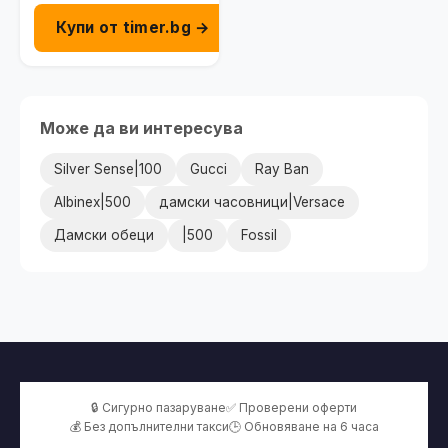
Купи от timer.bg →
Може да ви интересува
Silver Sense|100
Gucci
Ray Ban
Albinex|500
дамски часовници|Versace
Дамски обеци
|500
Fossil
🔒 Сигурно пазаруване
✅ Проверени оферти
💰 Без допълнителни такси
🕒 Обновяване на 6 часа