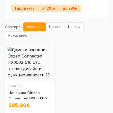
1 продукта
от 295€
до 295€
Сортирай:
Най-нови
Цена ↑
Цена ↓
Намаление
timer.bg
Часовник Citizen
Connected HX0003-51E
295.00€