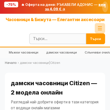
-75%
🔥 Оферта на деня:
РЪКАВЕЛИ АДОНИС —
виж
×
за 4.09 € →
Начало
Часовници & Бижута — Елегантни аксесоари
🔥 Намаления
☰
Блог
Търси
🧮 Калкулатори
Мъжки часовници
дамски часовници
Слънчеви очил
🔍 Намери продукт
🎁 Подарък
Начало
›
дамски часовници|Citizen
🎟️ Купони
дамски часовници Citizen —
2 модела онлайн
Разгледай най-добрите оферти в тази категория
от водещи онлайн магазини