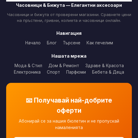
Часовници & Бижута — Елегантни аксесоари
Часовници и бижута от проверени магазини. Сравнете цени
на пръстени, гривни, колиета и часовници онлайн.
Навигация
Начало
Блог
Търсене
Как печелим
Нашата мрежа
Мода & Стил
Дом & Ремонт
Здраве & Красота
Електроника
Спорт
Парфюми
Бебета & Деца
📧 Получавай най-добрите
оферти
Абонирай се за нашия бюлетин и не пропускай
намаленията