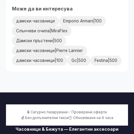
Може да ви интересува
дамски часовници
Emporio Armani|100
Слънчеви очила|MiraFlex
Дамски пръстени|500
дамски часовници|Pierre Lannier
дамски часовници|100
Gc|500
Festina|500
🔒 Сигурно пазаруване
✅ Проверени оферти
💰 Без допълнителни такси
🕒 Обновяване на 6 часа
Часовници & Бижута — Елегантни аксесоари