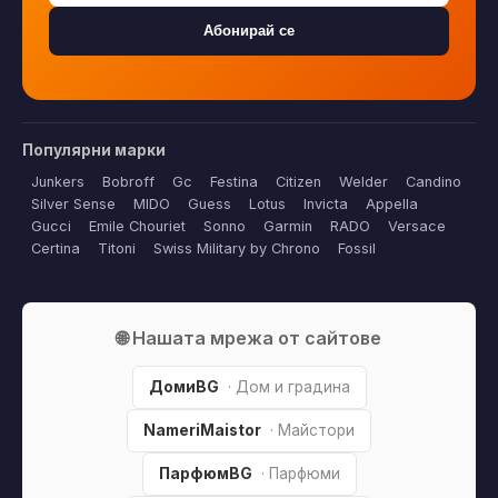
Абонирай се
Популярни марки
Junkers
Bobroff
Gc
Festina
Citizen
Welder
Candino
Silver Sense
MIDO
Guess
Lotus
Invicta
Appella
Gucci
Emile Chouriet
Sonno
Garmin
RADO
Versace
Certina
Titoni
Swiss Military by Chrono
Fossil
🌐 Нашата мрежа от сайтове
ДомиBG
· Дом и градина
NameriMaistor
· Майстори
ПарфюмBG
· Парфюми