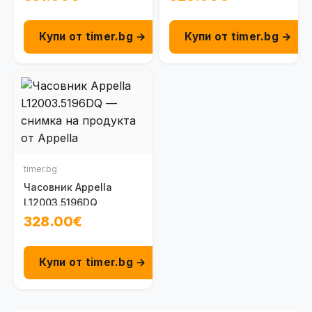
Купи от timer.bg →
Купи от timer.bg →
timer.bg
Часовник Appella
L12003.5196DQ
328.00€
Купи от timer.bg →