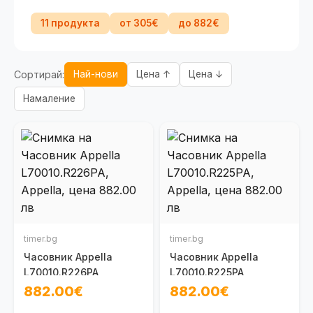
11 продукта
от 305€
до 882€
Сортирай:
Най-нови
Цена ↑
Цена ↓
Намаление
timer.bg
timer.bg
Часовник Appella
Часовник Appella
L70010.R226PA
L70010.R225PA
882.00€
882.00€