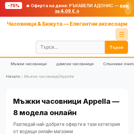
-75%
🔥 Оферта на деня:
РЪКАВЕЛИ АДОНИС —
виж
×
за 4.09 € →
Начало
Часовници & Бижута — Елегантни аксесоари
🔥 Намаления
☰
Блог
Търси
🧮 Калкулатори
Мъжки часовници
дамски часовници
Слънчеви очил
🔍 Намери продукт
🎁 Подарък
Начало
›
Мъжки часовници|Appella
🎟️ Купони
Мъжки часовници Appella —
8 модела онлайн
Разгледай най-добрите оферти в тази категория
от водещи онлайн магазини