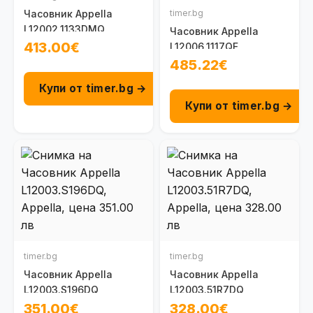
Часовник Appella
timer.bg
L12002.1133DMQ
Часовник Appella
413.00€
L12006.1117QF
485.22€
Купи от timer.bg →
Купи от timer.bg →
timer.bg
timer.bg
Часовник Appella
Часовник Appella
L12003.S196DQ
L12003.51R7DQ
351.00€
328.00€