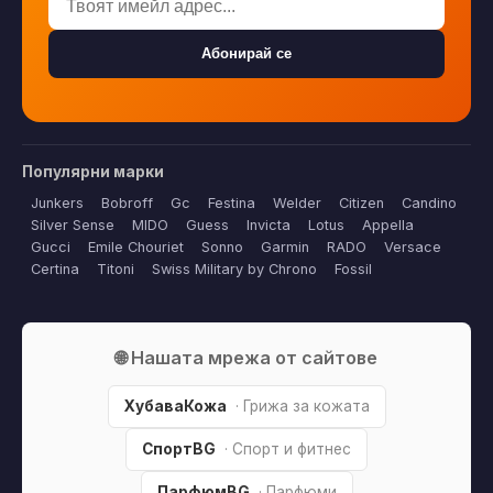
Абонирай се
Популярни марки
Junkers
Bobroff
Gc
Festina
Welder
Citizen
Candino
Silver Sense
MIDO
Guess
Invicta
Lotus
Appella
Gucci
Emile Chouriet
Sonno
Garmin
RADO
Versace
Certina
Titoni
Swiss Military by Chrono
Fossil
🌐 Нашата мрежа от сайтове
ХубаваКожа
· Грижа за кожата
СпортBG
· Спорт и фитнес
ПарфюмBG
· Парфюми