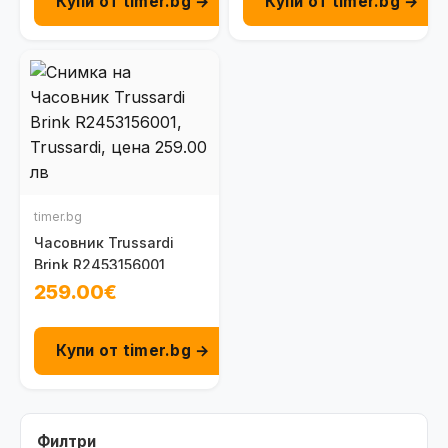
Купи от timer.bg →
Купи от timer.bg →
timer.bg
Часовник Trussardi
Brink R2453156001
259.00€
Купи от timer.bg →
Филтри