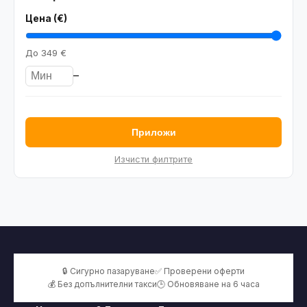
Цена (€)
До
349 €
–
Приложи
Изчисти филтрите
🔒 Сигурно пазаруване
✅ Проверени оферти
💰 Без допълнителни такси
🕒 Обновяване на 6 часа