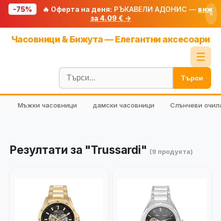
-75%
🔥 Оферта на деня:
РЪКАВЕЛИ АДОНИС —
виж
×
за 4.09 € →
Начало
Часовници & Бижута — Елегантни аксесоари
🔥 Намаления
☰
Блог
Търси
🧮 Калкулатори
Мъжки часовници
дамски часовници
Слънчеви очил
🔍 Намери продукт
🎁 Подарък
🎟️ Купони
Резултати за "Trussardi"
(9 продукта)