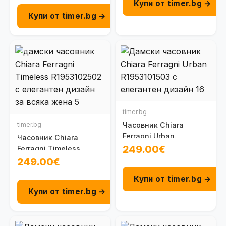
Купи от timer.bg →
Купи от timer.bg →
timer.bg
timer.bg
Часовник Chiara
Ferragni Urban
Часовник Chiara
R1953101503
249.00€
Ferragni Timeless
R1953102502
249.00€
Купи от timer.bg →
Купи от timer.bg →