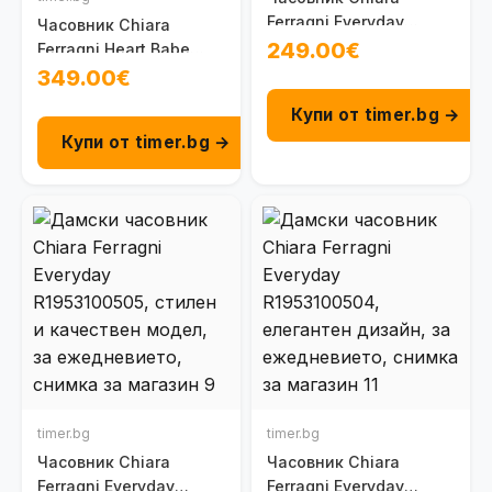
Ferragni Everyday
Часовник Chiara
R1953100509
249.00€
Ferragni Heart Babe
R1951105501
349.00€
Купи от timer.bg →
Купи от timer.bg →
timer.bg
timer.bg
Часовник Chiara
Часовник Chiara
Ferragni Everyday
Ferragni Everyday