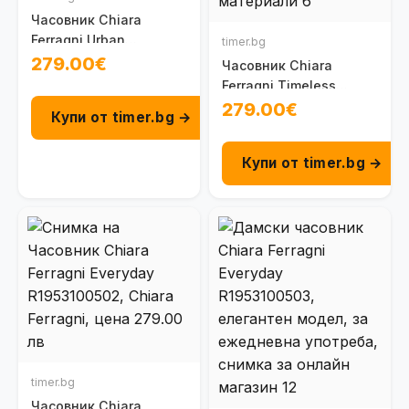
Часовник Chiara
Ferragni Urban
timer.bg
R1953101505
279.00€
Часовник Chiara
Ferragni Timeless
R1953102501
279.00€
Купи от timer.bg →
Купи от timer.bg →
timer.bg
Часовник Chiara