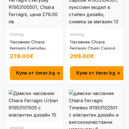
timer.bg
timer.bg
Часовник Chiara
Часовник Chiara
Ferragni Everyday
Ferragni Chain Capsule
R1953100501
R1953104501
279.00€
299.00€
Купи от timer.bg →
Купи от timer.bg →
timer.bg