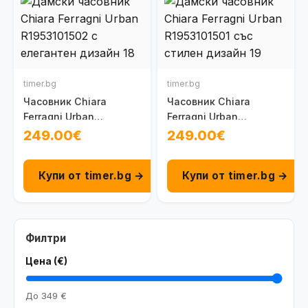
timer.bg
timer.bg
Часовник Chiara
Часовник Chiara
Ferragni Urban
Ferragni Urban
R1953101502
R1953101501
249.00€
249.00€
Купи от timer.bg →
Купи от timer.bg →
Филтри
Цена (€)
До
349 €