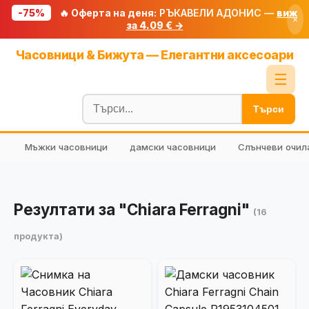
-75%
🔥 Оферта на деня:
РЪКАВЕЛИ АДОНИС —
виж
×
за 4.09 € →
Начало
Часовници & Бижута — Елегантни аксесоари
🔥 Намаления
☰
Блог
Търси
🧮 Калкулатори
Мъжки часовници
дамски часовници
Слънчеви очил
🔍 Намери продукт
🎁 Подарък
🎟️ Купони
Резултати за "Chiara Ferragni"
(16
продукта)