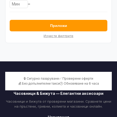
–
Приложи
Изчисти филтрите
🔒 Сигурно пазаруване
✅ Проверени оферти
💰 Без допълнителни такси
🕒 Обновяване на 6 часа
Часовници & Бижута — Елегантни аксесоари
Часовници и бижута от проверени магазини. Сравнете цени
на пръстени, гривни, колиета и часовници онлайн.