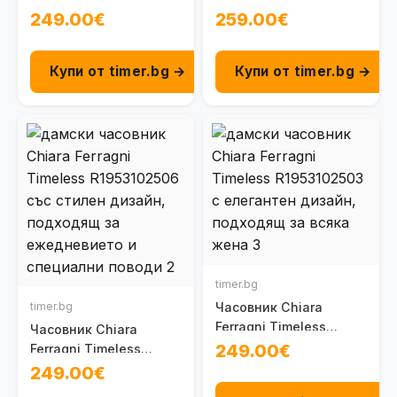
R1953100505
R1953100504
249.00€
259.00€
Купи от timer.bg →
Купи от timer.bg →
timer.bg
timer.bg
Часовник Chiara
Ferragni Timeless
Часовник Chiara
R1953102503
249.00€
Ferragni Timeless
R1953102506
249.00€