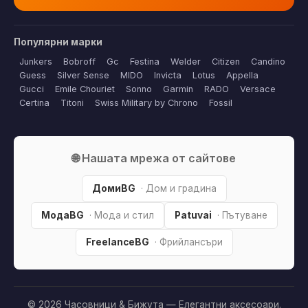
Популярни марки
Junkers
Bobroff
Gc
Festina
Welder
Citizen
Candino
Guess
Silver Sense
MIDO
Invicta
Lotus
Appella
Gucci
Emile Chouriet
Sonno
Garmin
RADO
Versace
Certina
Titoni
Swiss Military by Chrono
Fossil
🌐 Нашата мрежа от сайтове
ДомиBG
· Дом и градина
МодаBG
· Мода и стил
Patuvai
· Пътуване
FreelanceBG
· Фрийлансъри
© 2026 Часовници & Бижута — Елегантни аксесоари.