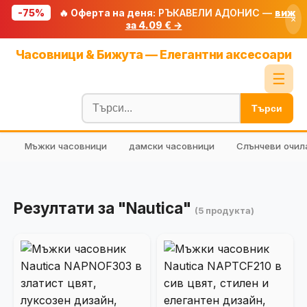
-75%
🔥 Оферта на деня:
РЪКАВЕЛИ АДОНИС —
виж
×
за 4.09 € →
Начало
Часовници & Бижута — Елегантни аксесоари
🔥 Намаления
☰
Блог
Търси
🧮 Калкулатори
Мъжки часовници
дамски часовници
Слънчеви очил
🔍 Намери продукт
🎁 Подарък
🎟️ Купони
Резултати за "Nautica"
(5 продукта)