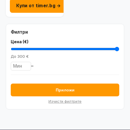
Купи от timer.bg →
Филтри
Цена (€)
До
300 €
–
Приложи
Изчисти филтрите