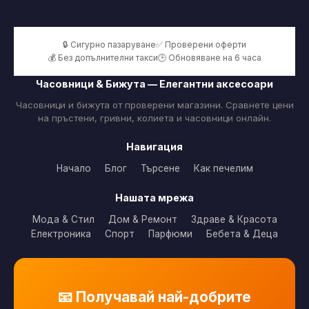
🔒 Сигурно пазаруване
✅ Проверени оферти
💰 Без допълнителни такси
🕒 Обновяване на 6 часа
Часовници & Бижута — Елегантни аксесоари
Часовници и бижута от проверени магазини. Сравнете цени
на пръстени, гривни, колиета и часовници онлайн.
Навигация
Начало
Блог
Търсене
Как печелим
Нашата мрежа
Мода & Стил
Дом & Ремонт
Здраве & Красота
Електроника
Спорт
Парфюми
Бебета & Деца
📧 Получавай най-добрите