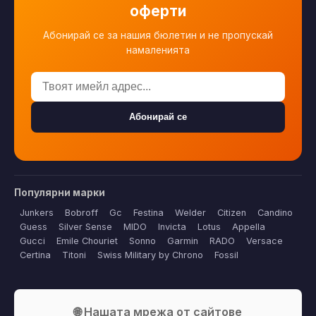
оферти
Абонирай се за нашия бюлетин и не пропускай
намаленията
Абонирай се
Популярни марки
Junkers
Bobroff
Gc
Festina
Welder
Citizen
Candino
Guess
Silver Sense
MIDO
Invicta
Lotus
Appella
Gucci
Emile Chouriet
Sonno
Garmin
RADO
Versace
Certina
Titoni
Swiss Military by Chrono
Fossil
🌐 Нашата мрежа от сайтове