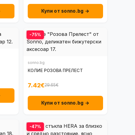
→
Купи от sonno.bg →
-75%
sonno.bg
КОЛИЕ РОЗОВА ПРЕЛЕСТ
7.42€
29.65€
→
Купи от sonno.bg →
-47%