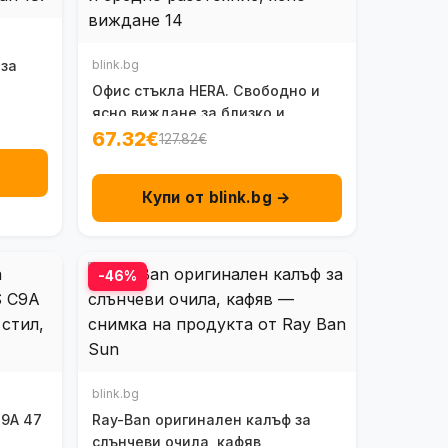
 за
blink.bg
Офис стъкла HERA. Свободно и
ясно виждане за близко и
средно разстояние.
67.32€
127.82€
Купи от blink.bg →
-46%
blink.bg
C9A 47
Ray-Ban оригинален калъф за
слънчеви очила, кафяв