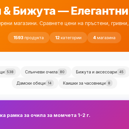
 & Бижута — Елегантни
рени магазини. Сравнете цени на пръстени, гривни,
1593
продукта
12
категории
4
магазина
ци
Слънчеви очила
Бижута и аксесоари
538
80
45
Дамски обеци
Каишки за часовници
14
8
а рамка за очила за момчета 1-2 г.