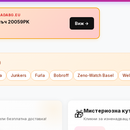
MADABG.EU
лъч 20059PK
Виж →
)
a
Junkers
Furla
Bobroff
Zeno-Watch Basel
Wel
Мистериозна ку
🎁
или безплатна доставка!
Кликни за изненадващ п