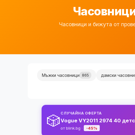
Часовници
Часовници и бижута от прове
Мъжки часовници
дамски часовни
865
СЛУЧАЙНА ОФЕРТА
🎲
Vogue VY2011 2974 40 детск
от blink.bg ·
-45%