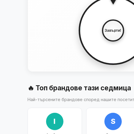
▼
-20%
Завърти!
+1 КЛИК
МИСТЕРИЯ
-15%
🔥 Топ брандове тази седмица
Най-търсените брандове според нашите посети
I
S