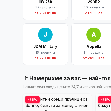
Invicta
Sonno
39 продукта
30 продукта
от 250.02 лв
от 2.56 лв
J
A
JDM Military
Appella
15 продукта
34 продукта
от 279.00 лв
от 262.00 лв
🚩 Намерихме за вас — най-го
Нашият екип следи цените 24/7 и избира най-из
-75%
-75%