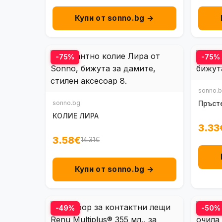
Купи от sonno.bg →
-75%
-75%
sonno.
sonno.bg
Пръст
КОЛИЕ ЛИРА
3.33
3.58€
14.31€
Купи от sonno.bg →
-49%
-50%