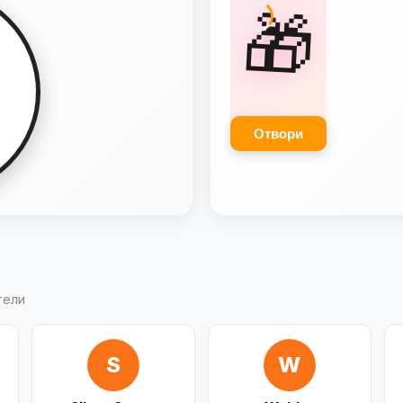
🎁
ДОСТАВКА
-10%
Отвори
тели
S
W