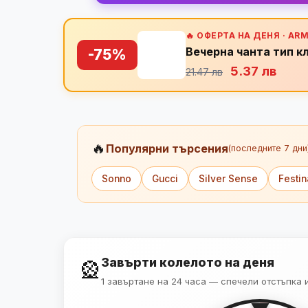
🔥 ОФЕРТА НА ДЕНЯ · AR
Вечерна чанта тип к
-75%
5.37 лв
21.47 лв
🔥
Популярни търсения
(последните 7 дни
Sonno
Gucci
Silver Sense
Festin
Завърти колелото на деня
🎡
-5%
VIP
1 завъртане на 24 часа — спечели отстъпка 