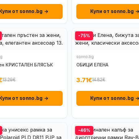
Купи от sonno.bg →
Купи от sonno.bg 
-75%
bg
sonno.bg
ен КРИСТАЛЕН БЛЯСЪК
ОБИЦИ ЕЛЕНА
€
3.71€
13.29€
14.82€
Купи от sonno.bg →
Купи от sonno.bg 
-46%