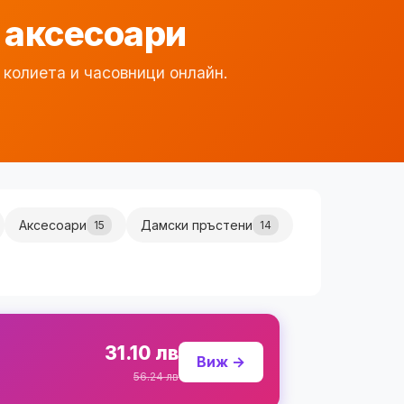
 аксесоари
 колиета и часовници онлайн.
Аксесоари
Дамски пръстени
15
14
31.10 лв
Виж →
56.24 лв