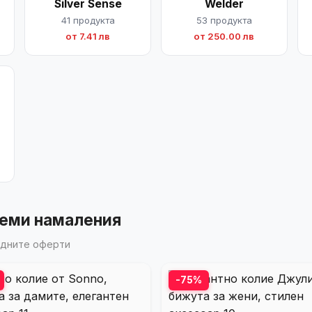
Silver Sense
Welder
41 продукта
53 продукта
от 7.41 лв
от 250.00 лв
леми намаления
годните оферти
-75%