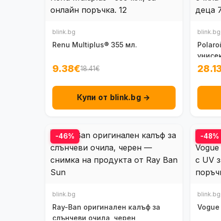
blink.bg
blink.bg
Renu Multiplus® 355 мл.
Polaro
унисек
9.38€
28.1
18.41€
Купи от blink.bg →
-46%
-48%
blink.bg
blink.bg
Ray-Ban оригинален калъф за
Vogue
слънчеви очила, черен