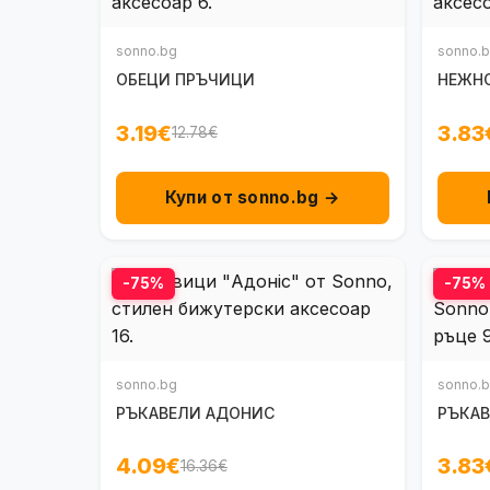
sonno.bg
sonno.
ОБЕЦИ ПРЪЧИЦИ
НЕЖН
3.19€
3.83
12.78€
Купи от sonno.bg →
-75%
-75%
sonno.bg
sonno.
РЪКАВЕЛИ АДОНИС
РЪКАВ
4.09€
3.83
16.36€