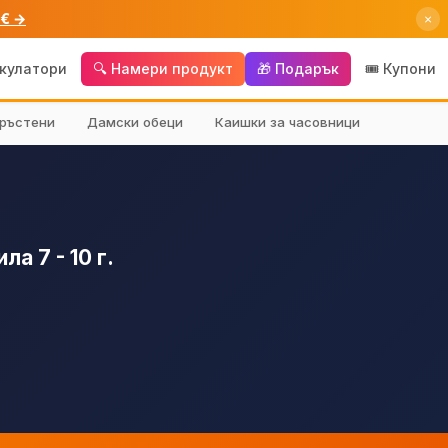
 € →
×
лкулатори
🔍 Намери продукт
🎁 Подарък
🎟️ Купони
ръстени
Дамски обеци
Каишки за часовници
а 7 - 10 г.