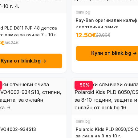
blink.bg
Ray-Ban оригинален калъф
диоптрични рамки
id PLD D811 PJP 48 детска
12.50€
с рамка за очила 7 - 10 г.
23.00€
3€
56.24€
Купи от blink.bg →
Купи от blink.bg →
-50%
blink.bg
 VO4002-934S13
Polaroid Kids PLD 8050/CS 
за деца на 8 до 10 г.