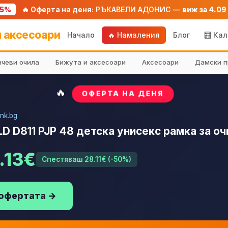
75%
🔥 Оферта на деня:
РЪКАВЕЛИ АДОНИС —
виж за 4.09
 аксесоари
Начало
🔥 Намаления
Блог
🧮 Ка
чеви очила
Бижута и аксесоари
Аксесоари
Дамски п
🔥
ОФЕРТА НА ДЕНЯ
nk.bg
LD D811 PJP 48 детска унисекс рамка за очил
.13€
Спестяваш 28.11€ (-50%)
 офертата →