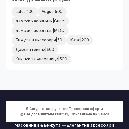
Lotus|100
Vogue|500
дамски часовници|Gucci
дамски часовници|MIDO
Бижута и аксесоари|50
Kwiat|200
Дамски гривни|500
Каишки за часовници|500
🔒 Сигурно пазаруване
✅ Проверени оферти
💰 Без допълнителни такси
🕒 Обновяване на 6 часа
Часовници & Бижута — Елегантни аксесоари