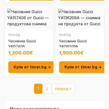
timer.bg
timer.bg
Часовник Gucci
Часовник Gucci
YA157406
YA136209A
1,200.00€
1,500.00€
Купи от timer.bg →
Купи от timer.bg →
1
2
Напред »
Може да ви интересува