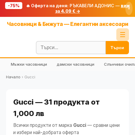
-75%
🔥 Оферта на деня:
РЪКАВЕЛИ АДОНИС —
виж
×
за 4.09 € →
Начало
Часовници & Бижута — Елегантни аксесоари
🔥 Намаления
☰
Блог
Търси
🧮 Калкулатори
Мъжки часовници
дамски часовници
Слънчеви очил
🔍 Намери продукт
🎁 Подарък
Начало
›
Gucci
🎟️ Купони
Gucci — 31 продукта от
1,000 лв
Всички продукти от марка
Gucci
— сравни цени
и избери най-добрата оферта