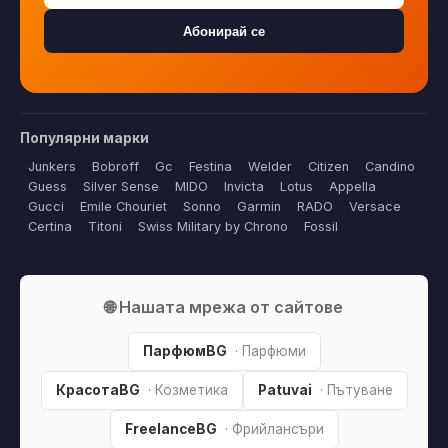
Абонирай се
Популярни марки
Junkers
Bobroff
Gc
Festina
Welder
Citizen
Candino
Guess
Silver Sense
MIDO
Invicta
Lotus
Appella
Gucci
Emile Chouriet
Sonno
Garmin
RADO
Versace
Certina
Titoni
Swiss Military by Chrono
Fossil
🌐 Нашата мрежа от сайтове
ПарфюмBG
· Парфюми
КрасотаBG
· Козметика
Patuvai
· Пътуване
FreelanceBG
· Фрийлансъри