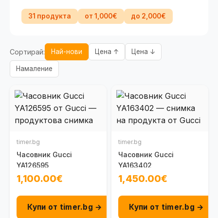
31 продукта
от 1,000€
до 2,000€
Сортирай:
Най-нови
Цена ↑
Цена ↓
Намаление
timer.bg
timer.bg
Часовник Gucci
Часовник Gucci
YA126595
YA163402
1,100.00€
1,450.00€
Купи от timer.bg →
Купи от timer.bg →