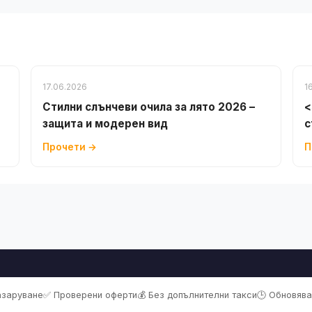
17.06.2026
1
Стилни слънчеви очила за лято 2026 –
<
защита и модерен вид
с
Прочети →
П
пазаруване
✅ Проверени оферти
💰 Без допълнителни такси
🕒 Обновява