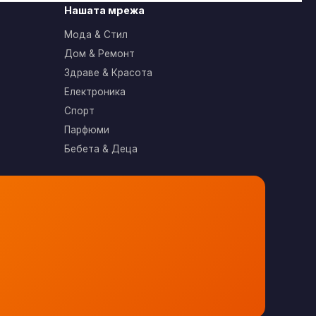
Нашата мрежа
Мода & Стил
Дом & Ремонт
Здраве & Красота
Електроника
Спорт
Парфюми
Бебета & Деца