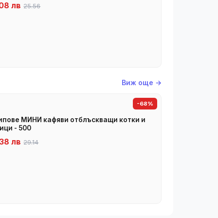
08 лв
25.56
Виж още →
-68%
пове МИНИ кафяви отблъскващи котки и
ици - 500
38 лв
29.14