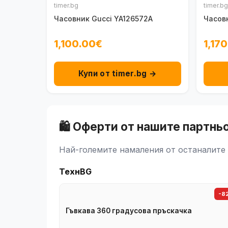
timer.bg
timer.bg
Часовник Gucci YA126572A
Часов
1,100.00€
1,17
Купи от timer.bg →
🛍️ Оферти от нашите партнь
Най-големите намаления от останалите 
ТехнBG
-8
Гъвкава 360 градусова пръскачка