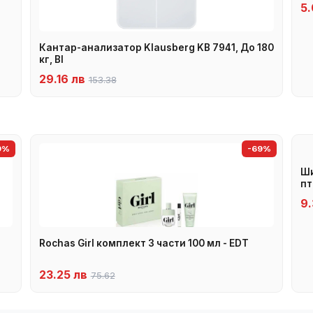
5.
Кантар-анализатор Klausberg KB 7941, До 180
кг, BI
29.16 лв
153.38
9%
-69%
Ши
пт
9.
Rochas Girl комплект 3 части 100 мл - EDT
23.25 лв
75.62