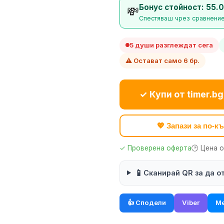
Бонус стойност: 55.0
💸
Спестяваш чрез сравнение
5 души разглеждат сега
⚠️ Остават само 6 бр.
✓ Купи от timer.bg
💖 Запази за по-
✓ Проверена оферта
🕑 Цена 
📱
Сканирай QR за да о
👍 Сподели
Viber
Me