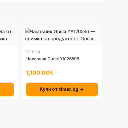
timer.bg
Часовник Gucci YA126596
1,100.00€
→
Купи от timer.bg →