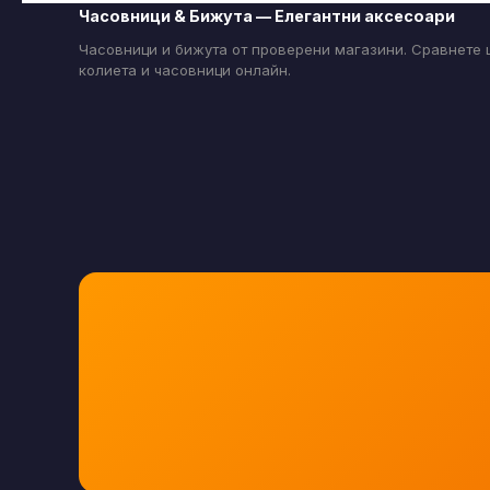
Часовници & Бижута — Елегантни аксесоари
Часовници и бижута от проверени магазини. Сравнете ц
колиета и часовници онлайн.