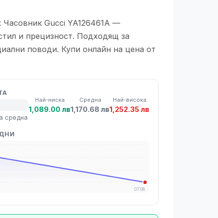
к Часовник Gucci YA126461A —
стил и прецизност. Подходящ за
иални поводи. Купи онлайн на цена от
ТА
Най-ниска
Средна
Най-висока
1,089.00 лв
1,170.68 лв
1,252.35 лв
а средна
 ДНИ
07.08