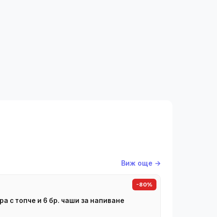
Виж още →
-80%
ра с топче и 6 бр. чаши за напиване