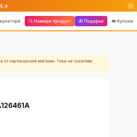
 € →
×
лкулатори
🔍 Намери продукт
🎁 Подарък
🎟️ Купони
а от партньорския магазин. Това
не оскъпява
A126461A