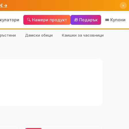
 € →
×
лкулатори
🔍 Намери продукт
🎁 Подарък
🎟️ Купони
ръстени
Дамски обеци
Каишки за часовници