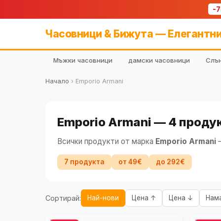
-
Часовници & Бижута — Елегантни
Мъжки часовници
дамски часовници
Слън
Начало
›
Emporio Armani
Emporio Armani — 4 продук
Всички продукти от марка
Emporio Armani
—
7 продукта
от 49€
до 292€
Сортирай:
Най-нови
Цена ↑
Цена ↓
Нам