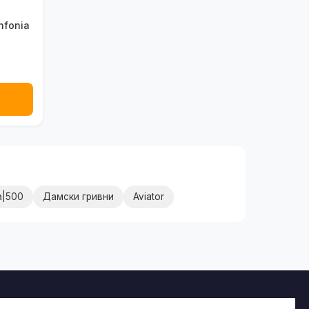
nfonia
→
а|500
Дамски гривни
Aviator