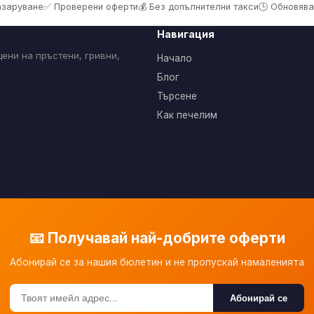
пазаруване
✅ Проверени оферти
💰 Без допълнителни такси
🕒 Обновява
Навигация
ени на пръстени, гривни,
Начало
Блог
Търсене
Как печелим
📧 Получавай най-добрите оферти
Абонирай се за нашия бюлетин и не пропускай намаленията
Абонирай се