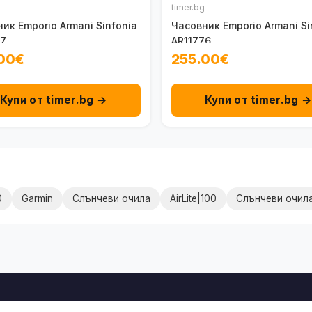
timer.bg
ик Emporio Armani Sinfonia
Часовник Emporio Armani Si
77
AR11776
00€
255.00€
Купи от timer.bg →
Купи от timer.bg 
0
Garmin
Слънчеви очила
AirLite|100
Слънчеви очил