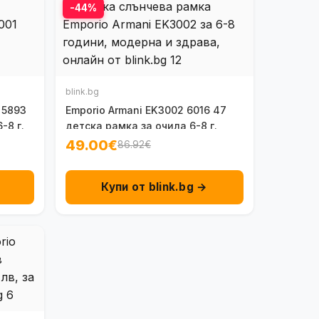
-44%
blink.bg
 5893
Emporio Armani EK3002 6016 47
-8 г.
детска рамка за очила 6-8 г.
49.00€
86.92€
Купи от blink.bg →