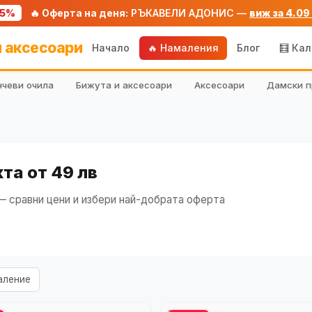
75%
🔥 Оферта на деня:
РЪКАВЕЛИ АДОНИС —
виж за 4.09
 аксесоари
Начало
🔥 Намаления
Блог
🧮 Ка
чеви очила
Бижута и аксесоари
Аксесоари
Дамски п
та от 49 лв
 сравни цени и избери най-добрата оферта
аление