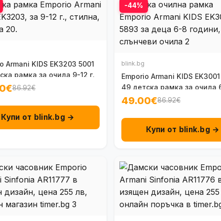
-44%
o Armani KIDS EK3203 5001
blink.bg
ска рамка за очила 9-12 г.
Emporio Armani KIDS EK3001
00€
49 детска рамка за очила 6
86.92€
49.00€
86.92€
Купи от blink.bg →
Купи от blink.bg →