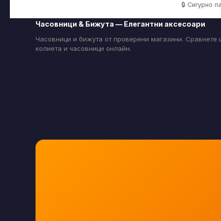
🔒 Сигурно 
Часовници & Бижута — Елегантни аксесоари
Часовници и бижута от проверени магазини. Сравнете ц
колиета и часовници онлайн.