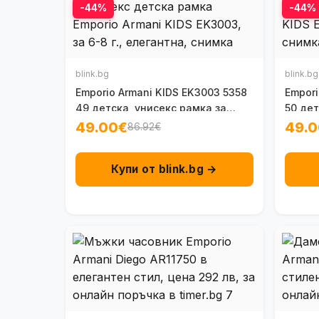
-44%
-44%
blink.bg
blink.bg
Emporio Armani KIDS EK3003 5358
Empori
49 детска, унисекс рамка за
50 дет
очила 6-8 г.
49.00€
49.
86.92€
Купи от blink.bg →