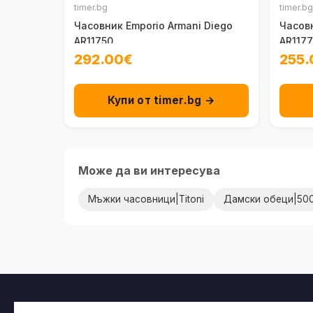
timer.bg
timer.bg
Часовник Emporio Armani Diego
Часовн
AR11750
AR117
292.00€
255.
Купи от timer.bg →
Може да ви интересува
Мъжки часовници|Titoni
Дамски обеци|50