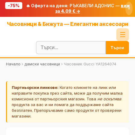
-75%
🔥 Оферта на деня:
РЪКАВЕЛИ АДОНИС —
виж
×
за 4.09 € →
Начало
Часовници & Бижута — Елегантни аксесоари
🔥 Намаления
☰
Блог
Търси
🧮 Калкулатори
Начало
›
дамски часовници
›
Часовник Gucci YA1264074
🔍 Намери продукт
🎁 Подарък
Партньорски линкове:
Когато кликнете на линк или
🎟️ Купони
направите покупка през сайта, може да получим малка
комисиона от партньорския магазин. Това
не оскъпява
продукта за вас и ни помага да поддържаме сайта
безплатен. Препоръчваме само продукти от проверени
магазини.