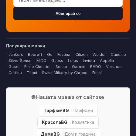
Абонирай се
Популярни марки
Junkers
Bobroff
Gc
Festina
Citizen
Welder
Candino
Silver Sense
MIDO
Guess
Lotus
Invicta
Appella
Gucci
Emile Chouriet
Sonno
Garmin
RADO
Versace
Certina
Titoni
Swiss Military by Chrono
Fossil
🌐 Нашата мрежа от сайтове
ПарфюмBG
· Парфюми
КрасотаBG
· Козметика
ДомиBG
· Дом и градина