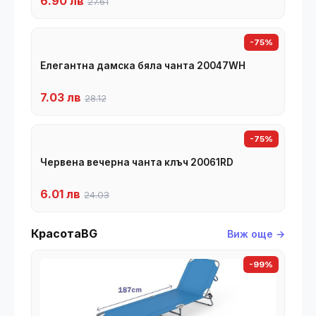
6.90 лв
27.61
-75%
Елегантна дамска бяла чанта 20047WH
7.03 лв
28.12
-75%
Червена вечерна чанта клъч 20061RD
6.01 лв
24.03
КрасотаBG
Виж още →
-99%