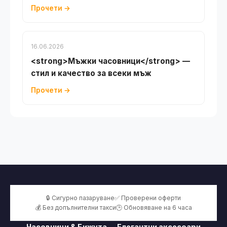
Прочети →
16.06.2026
<strong>Мъжки часовници</strong> —
стил и качество за всеки мъж
Прочети →
🔒 Сигурно пазаруване
✅ Проверени оферти
💰 Без допълнителни такси
🕒 Обновяване на 6 часа
Часовници & Бижута — Елегантни аксесоари