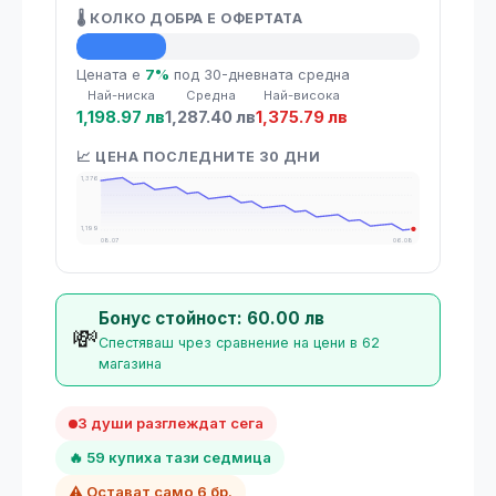
🌡️ КОЛКО ДОБРА Е ОФЕРТАТА
💡 Средна цена
Цената е
7%
под 30-дневната средна
Най-ниска
Средна
Най-висока
1,198.97 лв
1,287.40 лв
1,375.79 лв
📈 ЦЕНА ПОСЛЕДНИТЕ 30 ДНИ
1,376
1,199
08.07
06.08
Бонус стойност: 60.00 лв
💸
Спестяваш чрез сравнение на цени в 62
магазина
3 души разглеждат сега
🔥 59 купиха тази седмица
⚠️ Остават само 6 бр.