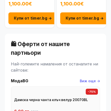
1,100.00€
1,100.00€
Купи от timer.bg →
Купи от timer.bg →
🛍️ Оферти от нашите
партньори
Най-големите намаления от останалите ни
сайтове:
МодаBG
Виж още →
-75%
Дамска черна чанта клъч велур 20070BL