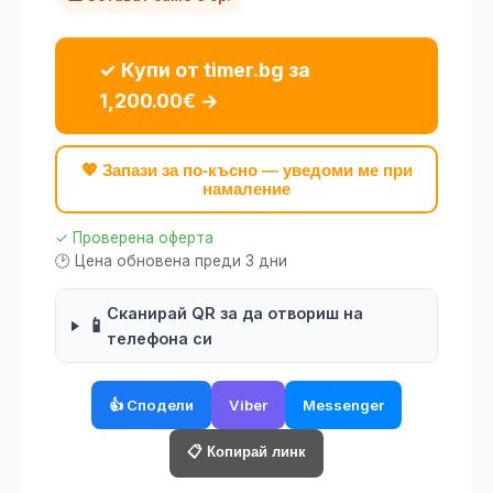
✓ Купи от timer.bg за
1,200.00€ →
💖 Запази за по-късно — уведоми ме при
намаление
✓ Проверена оферта
🕑 Цена обновена преди 3 дни
Сканирай QR за да отвориш на
📱
телефона си
👍 Сподели
Viber
Messenger
📋 Копирай линк