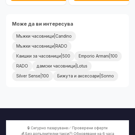
Може да ви интересува
Мъжки часовници|Candino
Мъжки часовници|RADO
Каишки за часовници|500
Emporio Armani|100
RADO
дамски часовници|Lotus
Silver Sense|100
Бижута и аксесоари|Sonno
🔒 Сигурно пазаруване
✅ Проверени оферти
💰 Без допълнителни такси
🕒 Обновяване на 6 часа