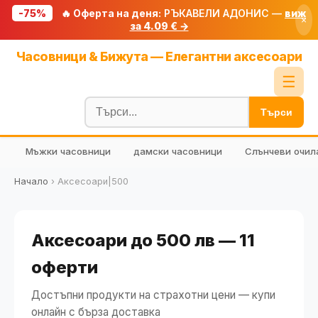
-75%
🔥 Оферта на деня:
РЪКАВЕЛИ АДОНИС —
виж
×
за 4.09 € →
Начало
Часовници & Бижута — Елегантни аксесоари
🔥 Намаления
☰
Блог
Търси
🧮 Калкулатори
Мъжки часовници
дамски часовници
Слънчеви очил
🔍 Намери продукт
🎁 Подарък
Начало
›
Аксесоари|500
🎟️ Купони
Аксесоари до 500 лв — 11
оферти
Достъпни продукти на страхотни цени — купи
онлайн с бърза доставка