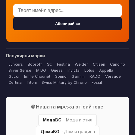
Абонирай се
Популярни марки
Junkers
Bobroff
Gc
Festina
Welder
Citizen
Candino
Silver Sense
MIDO
Guess
Invicta
Lotus
Appella
Gucci
Emile Chouriet
Sonno
Garmin
RADO
Versace
Certina
Titoni
Swiss Military by Chrono
Fossil
🌐 Нашата мрежа от сайтове
МодаBG
· Мода и стил
ДомиBG
· Дом и градина