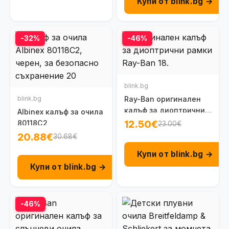
Купи от blink.bg →
-32%
-46%
blink.bg
blink.bg
Ray-Ban оригинален
калъф за диоптрични
Albinex калъф за очила
рамки
12.50€
80118C2
23.00€
20.88€
30.68€
Купи от blink.bg →
Купи от blink.bg →
-46%