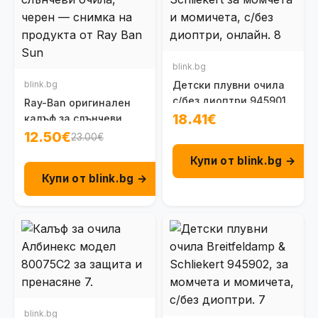
blink.bg
blink.bg
Детски плувни очила
с/без диоптри 945901
Ray-Ban оригинален
18.41€
калъф за слънчеви
очила, черен
12.50€
23.00€
Купи от blink.bg →
Купи от blink.bg →
blink.bg