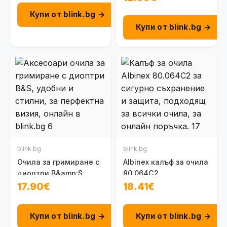
Купи от blink.bg →
Купи от blink.bg →
blink.bg
blink.bg
Очила за гримиране с
Albinex калъф за очила
диоптри B&amp;S
80.064C2
17.90€
18.41€
Купи от blink.bg →
Купи от blink.bg →