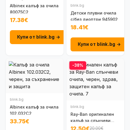
Albinex калъф за очила
blink.bg
80075C2
Детски плувни очила
17.38€
с/без диоптри 945902
18.41€
Купи от blink.bg →
Купи от blink.bg →
-38%
blink.bg
Albinex калъф за очила
blink.bg
102.032C2
Ray-Ban оригинален
33.75€
калъф за слънчеви
очила
12.50€
20.00€