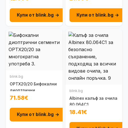
Купи от blink.bg →
Купи от blink.bg →
blink.bg
OPTX20/20 Бифокални
диоптрични
blink.bg
залепващи сегменти
71.58€
Albinex калъф за очила
за многократна
80.064C1
употреба
18.41€
Купи от blink.bg →