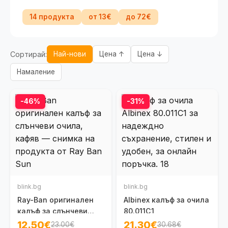
14 продукта
от 13€
до 72€
Сортирай:
Най-нови
Цена ↑
Цена ↓
Намаление
-46%
-31%
blink.bg
blink.bg
Ray-Ban оригинален
Albinex калъф за очила
калъф за слънчеви
80.011C1
очила, кафяв
12.50€
21.30€
23.00€
30.68€