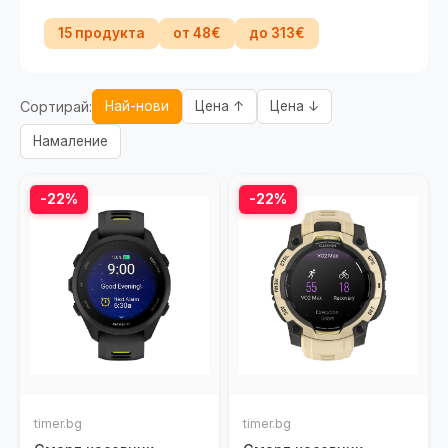
15 продукта
от 48€
до 313€
Сортирай:
Най-нови
Цена ↑
Цена ↓
Намаление
-22%
-22%
timer.bg
timer.bg