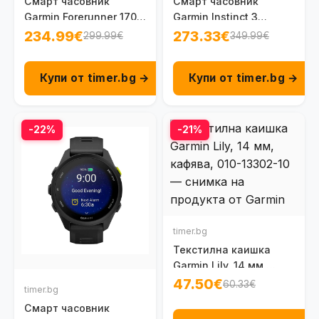
Смарт часовник
Смарт часовник
Garmin Forerunner 170
Garmin Instinct 3
Amoled 43 мм GPS
Amoled 45 мм Citrine
234.99€
273.33€
299.99€
349.99€
Black/Amp Yellow 010-
010-02936-02
03920-00
Купи от timer.bg →
Купи от timer.bg →
-22%
-21%
timer.bg
Текстилна каишка
Garmin Lily, 14 мм,
кафява, 010-13302-10
47.50€
60.33€
timer.bg
Смарт часовник