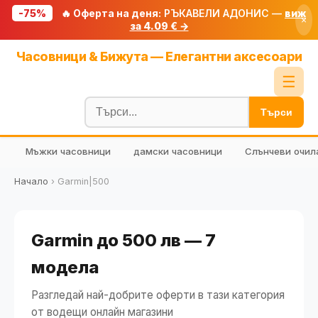
-75%
🔥 Оферта на деня:
РЪКАВЕЛИ АДОНИС —
виж
×
за 4.09 € →
Начало
Часовници & Бижута — Елегантни аксесоари
🔥 Намаления
☰
Блог
Търси
🧮 Калкулатори
Мъжки часовници
дамски часовници
Слънчеви очил
🔍 Намери продукт
🎁 Подарък
Начало
›
Garmin|500
🎟️ Купони
Garmin до 500 лв — 7
модела
Разгледай най-добрите оферти в тази категория
от водещи онлайн магазини