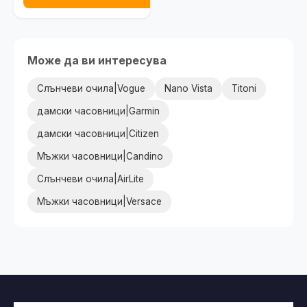
Може да ви интересува
Слънчеви очила|Vogue
Nano Vista
Titoni
дамски часовници|Garmin
дамски часовници|Citizen
Мъжки часовници|Candino
Слънчеви очила|AirLite
Мъжки часовници|Versace