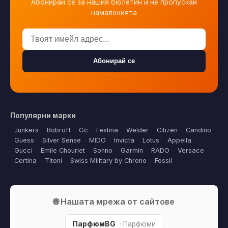
Абонирай се за нашия бюлетин и не пропускай
намаленията
Абонирай се
Популярни марки
Junkers
Bobroff
Gc
Festina
Welder
Citizen
Candino
Guess
Silver Sense
MIDO
Invicta
Lotus
Appella
Gucci
Emile Chouriet
Sonno
Garmin
RADO
Versace
Certina
Titoni
Swiss Military by Chrono
Fossil
🌐 Нашата мрежа от сайтове
ПарфюмBG
· Парфюми