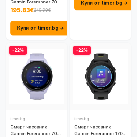
Garmin Forerunner 70
Купи от timer.bg →
Amoled 42.6 мм GPS
195.83€
249.99€
Black 010-04307-00
Купи от timer.bg →
-22%
-22%
timer.bg
timer.bg
Смарт часовник
Смарт часовник
Garmin Forerunner 70
Garmin Forerunner 170