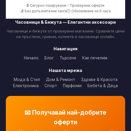
🔒 Сигурно пазаруване
✅ Проверени оферти
💰 Без допълнителни такси
🕒 Обновяване на 6 часа
Часовници & Бижута — Елегантни аксесоари
Часовници и бижута от проверени магазини. Сравнете цени
на пръстени, гривни, колиета и часовници онлайн.
Навигация
Начало
Блог
Търсене
Как печелим
Нашата мрежа
Мода & Стил
Дом & Ремонт
Здраве & Красота
Електроника
Спорт
Парфюми
Бебета & Деца
📧 Получавай най-добрите
оферти