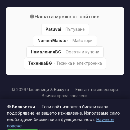
🌐 Нашата мрежа от сайтове
Patuvai
· Пътуване
NameriMaistor
· Майстори
НамаленияBG
· Оферти и купони
ТехникаBG
· Техника и електроника
© 2026 Часовници & Бижута — Елегантни аксесоари.
Всички права запазени.
Партньорско разкриване:
Този сайт е независим и
🍪 Бисквитки
— Този сайт използва бисквитки за
съдържа партньорски (affiliate) линкове. Когато купите
подобряване на вашето изживяване. Използваме само
продукт през тях, може да получим малка комисиона от
необходими бисквитки за функционалност.
Научете
Този сайт използва бисквитки за по-добро
магазина —
без
това да оскъпява покупката за вас. Това
повече
потребителско изживяване.
Научи повече
ни помага да поддържаме сайта безплатен.
Как