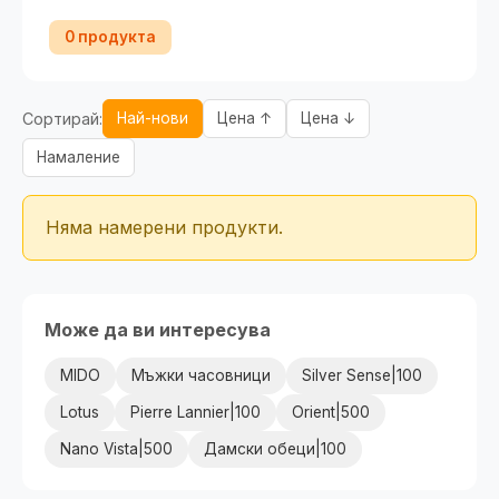
0 продукта
Сортирай:
Най-нови
Цена ↑
Цена ↓
Намаление
Няма намерени продукти.
Може да ви интересува
MIDO
Мъжки часовници
Silver Sense|100
Lotus
Pierre Lannier|100
Orient|500
Nano Vista|500
Дамски обеци|100