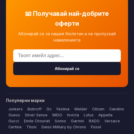
📧 Получавай най-добрите
оферти
Абонирай се за нашия бюлетин и не пропускай
намаленията
Абонирай се
Популярни марки
Junkers
Bobroff
Gc
Festina
Welder
Citizen
Candino
Guess
Silver Sense
MIDO
Invicta
Lotus
Appella
Gucci
Emile Chouriet
Sonno
Garmin
RADO
Versace
Certina
Titoni
Swiss Military by Chrono
Fossil