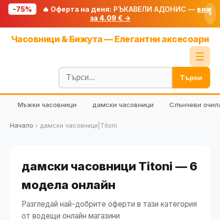
-75%
🔥 Оферта на деня:
РЪКАВЕЛИ АДОНИС —
виж
×
за 4.09 € →
Начало
Часовници & Бижута — Елегантни аксесоари
🔥 Намаления
☰
Блог
Търси
🧮 Калкулатори
Мъжки часовници
дамски часовници
Слънчеви очил
🔍 Намери продукт
🎁 Подарък
Начало
›
дамски часовници|Titoni
🎟️ Купони
дамски часовници Titoni — 6
модела онлайн
Разгледай най-добрите оферти в тази категория
от водещи онлайн магазини