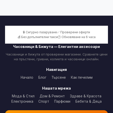
🔒 Сигурно пазаруване
✅ Проверени оферти
💰 Без допълнителни такси
🕒 Обновяване на 6 часа
Часовници & Бижута — Елегантни аксесоари
Часовници и бижута от проверени магазини. Сравнете цени
на пръстени, гривни, колиета и часовници онлайн.
Навигация
Начало
Блог
Търсене
Как печелим
Нашата мрежа
Мода & Стил
Дом & Ремонт
Здраве & Красота
Електроника
Спорт
Парфюми
Бебета & Деца