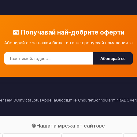
📧 Получавай най-добрите оферти
Абонирай се за нашия бюлетин и не пропускай намаленията
Абонирай се
Sense
MIDO
Invicta
Lotus
Appella
Gucci
Emile Chouriet
Sonno
Garmin
RADO
Ver
🌐 Нашата мрежа от сайтове