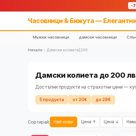
-
Часовници & Бижута — Елегантни
Мъжки часовници
дамски часовници
Слън
Начало
›
Дамски колиета|200
Дамски колиета до 200 лв
Достъпни продукти на страхотни цени — куп
5 продукта
от 20€
до 28€
Сортирай:
Най-нови
Цена ↑
Цена ↓
Нам