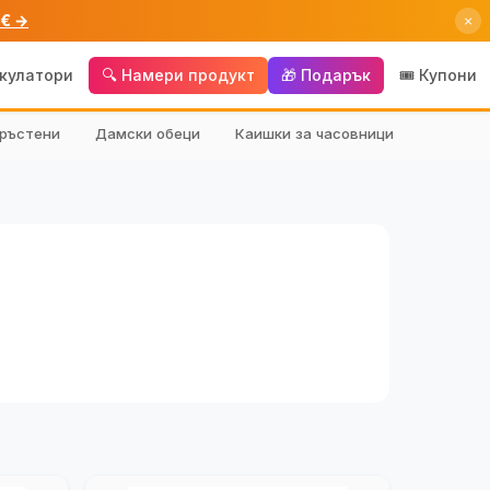
 € →
×
лкулатори
🔍 Намери продукт
🎁 Подарък
🎟️ Купони
ръстени
Дамски обеци
Каишки за часовници