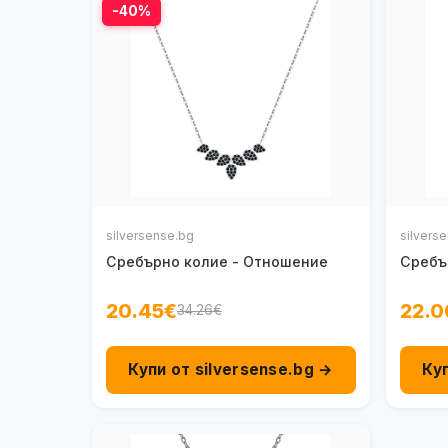
-40%
silversense.bg
silvers
Сребърно колие - Отношение
Сребър
20.45€
22.0
34.26€
Купи от silversense.bg →
Ку