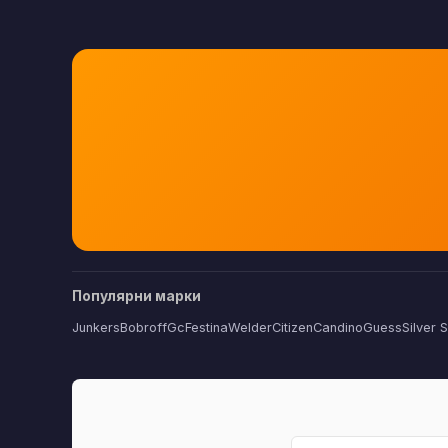
Популярни марки
Junkers
Bobroff
Gc
Festina
Welder
Citizen
Candino
Guess
Silver 