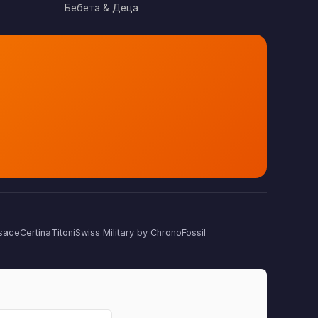
Бебета & Деца
sace
Certina
Titoni
Swiss Military by Chrono
Fossil