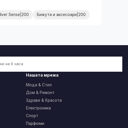
ilver Sense|200
Бижута и аксесоари|200
не на 6 часа
Нашата мрежа
Мода & Стил
Дом & Ремонт
Здраве & Красота
Електроника
Спорт
Парфюми