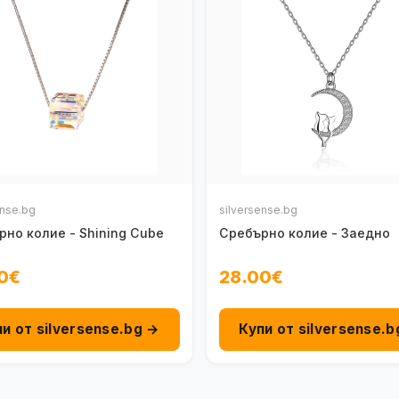
ense.bg
silversense.bg
но колие - Shining Cube
Сребърно колие - Заедно
0€
28.00€
пи от silversense.bg →
Купи от silversense.b