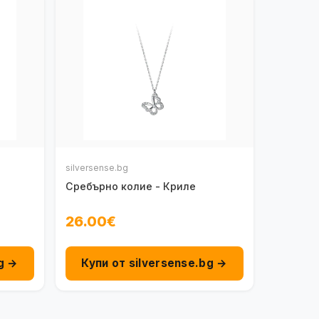
silversense.bg
Сребърно колие - Криле
26.00€
g →
Купи от silversense.bg →