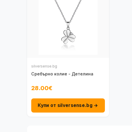
silversense.bg
Сребърно колие - Детелина
28.00€
Купи от silversense.bg →