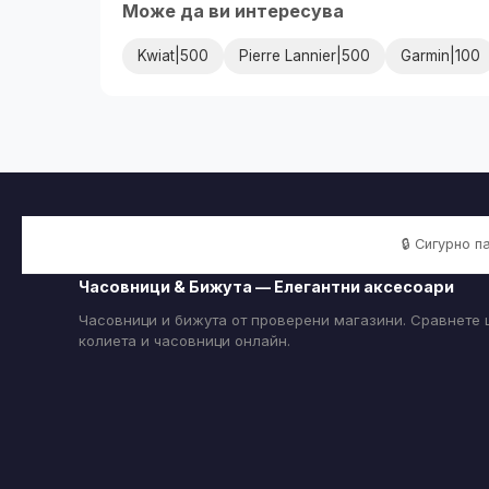
Може да ви интересува
Kwiat|500
Pierre Lannier|500
Garmin|100
🔒 Сигурно 
Часовници & Бижута — Елегантни аксесоари
Часовници и бижута от проверени магазини. Сравнете ц
колиета и часовници онлайн.