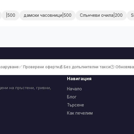
|500
дамски часовници|500
Слънчеви очила|200
S
пазаруване
✅ Проверени оферти
💰 Без допълнителни такси
🕒 Обновява
Навигация
ени на пръстени, гривни,
Начало
Блог
Търсене
Как печелим