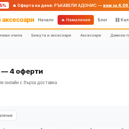
75%
🔥 Оферта на деня:
РЪКАВЕЛИ АДОНИС —
виж за 4.09
 аксесоари
Начало
🔥 Намаления
Блог
🧮 Ка
чеви очила
Бижута и аксесоари
Аксесоари
Дамски п
 — 4 оферти
и онлайн с бърза доставка
аление