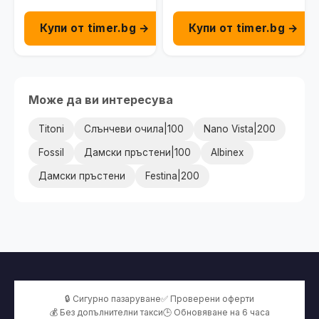
010-03920-13
01
Купи от timer.bg →
Купи от timer.bg →
Може да ви интересува
Titoni
Слънчеви очила|100
Nano Vista|200
Fossil
Дамски пръстени|100
Albinex
Дамски пръстени
Festina|200
🔒 Сигурно пазаруване
✅ Проверени оферти
💰 Без допълнителни такси
🕒 Обновяване на 6 часа