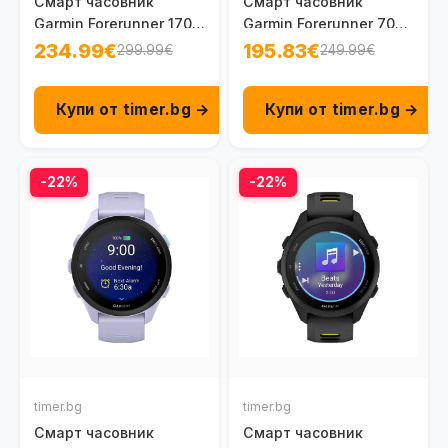
Смарт часовник
Смарт часовник
Garmin Forerunner 170
Garmin Forerunner 70
Amoled 43 мм GPS
Amoled 42.6 мм GPS
234.99€
195.83€
299.99€
249.99€
Black/Amp Yellow 010-
Black 010-04307-00
03920-00
Купи от timer.bg →
Купи от timer.bg →
-22%
-22%
timer.bg
timer.bg
Смарт часовник
Смарт часовник