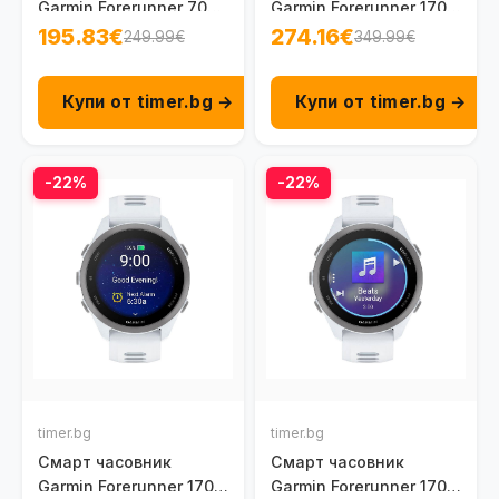
Garmin Forerunner 70
Garmin Forerunner 170
Amoled 42.6 мм GPS
Music Amoled 43 мм
195.83€
274.16€
249.99€
349.99€
Cool Lavender 010-
GPS Black/Amp Yellow
04307-03
010-03920-10
Купи от timer.bg →
Купи от timer.bg →
-22%
-22%
timer.bg
timer.bg
Смарт часовник
Смарт часовник
Garmin Forerunner 170
Garmin Forerunner 170