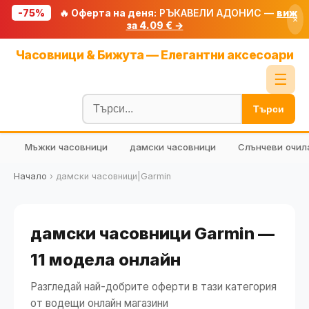
-75%
🔥 Оферта на деня:
РЪКАВЕЛИ АДОНИС —
виж
×
за 4.09 € →
Начало
Часовници & Бижута — Елегантни аксесоари
🔥 Намаления
☰
Блог
Търси
🧮 Калкулатори
Мъжки часовници
дамски часовници
Слънчеви очил
🔍 Намери продукт
🎁 Подарък
Начало
›
дамски часовници|Garmin
🎟️ Купони
дамски часовници Garmin —
11 модела онлайн
Разгледай най-добрите оферти в тази категория
от водещи онлайн магазини