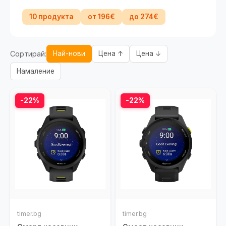
10 продукта
от 196€
до 274€
Сортирай:
Най-нови
Цена ↑
Цена ↓
Намаление
-22%
-22%
timer.bg
timer.bg