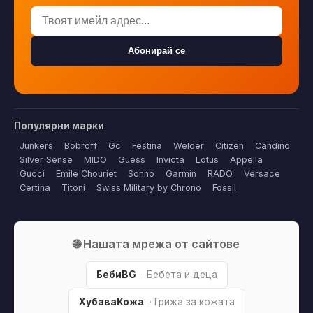
Абонирай се
Популярни марки
Junkers
Bobroff
Gc
Festina
Welder
Citizen
Candino
Silver Sense
MIDO
Guess
Invicta
Lotus
Appella
Gucci
Emile Chouriet
Sonno
Garmin
RADO
Versace
Certina
Titoni
Swiss Military by Chrono
Fossil
🌐 Нашата мрежа от сайтове
БебиBG
· Бебета и деца
ХубаваКожа
· Грижа за кожата