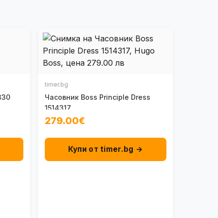
timer.bg
330
Часовник Boss Principle Dress
1514317
279.00€
→
Купи от timer.bg →