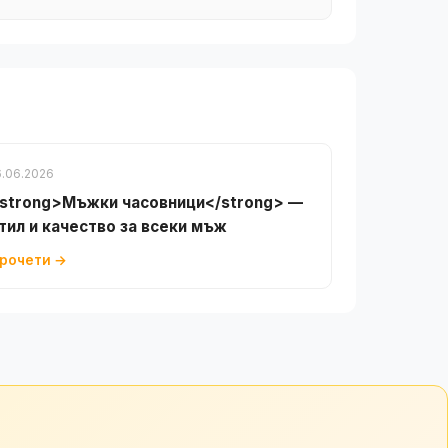
6.06.2026
strong>Мъжки часовници</strong> —
тил и качество за всеки мъж
рочети →