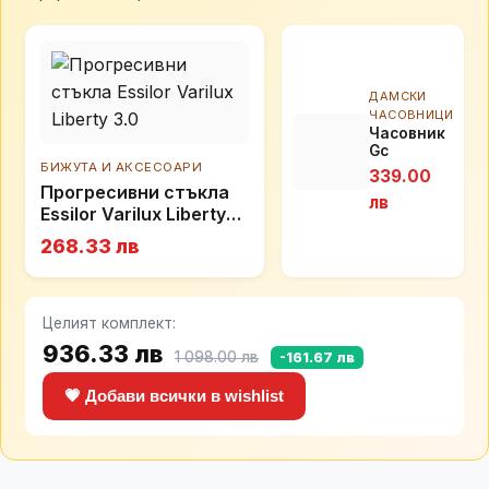
ДАМСКИ
ЧАСОВНИЦИ
Часовник
Gc
Ladybelle
БИЖУТА И АКСЕСОАРИ
339.00
Y20004L3
Прогресивни стъкла
лв
Essilor Varilux Liberty
3.0
268.33 лв
Целият комплект:
936.33 лв
1 098.00 лв
-161.67 лв
💗 Добави всички в wishlist