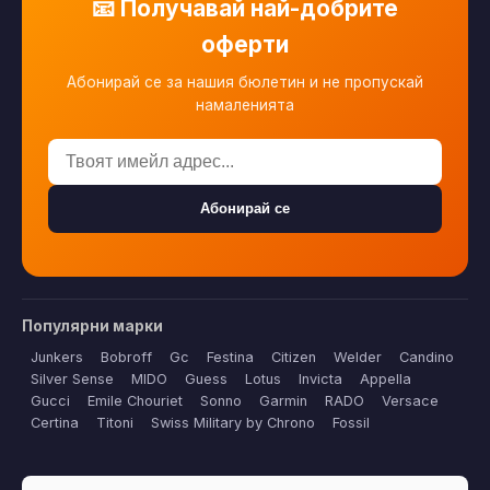
📧 Получавай най-добрите
оферти
Абонирай се за нашия бюлетин и не пропускай
намаленията
Абонирай се
Популярни марки
Junkers
Bobroff
Gc
Festina
Citizen
Welder
Candino
Silver Sense
MIDO
Guess
Lotus
Invicta
Appella
Gucci
Emile Chouriet
Sonno
Garmin
RADO
Versace
Certina
Titoni
Swiss Military by Chrono
Fossil