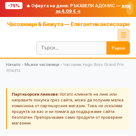
-75%
🔥 Оферта на деня:
РЪКАВЕЛИ АДОНИС —
виж
×
за 4.09 € →
Начало
Часовници & Бижута — Елегантни аксесоари
🔥 Намаления
☰
Блог
Търси
🧮 Калкулатори
Начало
›
Мъжки часовници
›
Часовник Hugo Boss Grand Prix
🔍 Намери продукт
1514313
🎁 Подарък
🎟️ Купони
Партньорски линкове:
Когато кликнете на линк или
направите покупка през сайта, може да получим малка
комисиона от партньорския магазин. Това
не оскъпява
продукта за вас и ни помага да поддържаме сайта
безплатен. Препоръчваме само продукти от проверени
магазини.