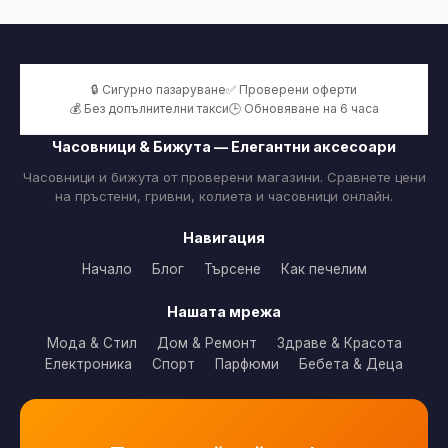
🔒 Сигурно пазаруване
✅ Проверени оферти
💰 Без допълнителни такси
🕒 Обновяване на 6 часа
Часовници & Бижута — Елегантни аксесоари
Часовници и бижута от проверени магазини. Сравнете цени
на пръстени, гривни, колиета и часовници онлайн.
Навигация
Начало
Блог
Търсене
Как печелим
Нашата мрежа
Мода & Стил
Дом & Ремонт
Здраве & Красота
Електроника
Спорт
Парфюми
Бебета & Деца