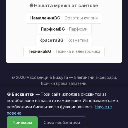
🌐 Нашата мрежа от сайтове
НамаленияBG
· Оферти и купони
ПарфюмBG
· Парфюми
КрасотаBG
· Козметика
ТехникаBG
· Техника и електроника
© 2026 Часовници & Бижута — Елегантни аксесоари.
Всички права запазени.
Партньорско разкриване:
Този сайт е независим и
🍪 Бисквитки
— Този сайт използва бисквитки за
съдържа партньорски (affiliate) линкове. Когато купите
подобряване на вашето изживяване. Използваме само
продукт през тях, може да получим малка комисиона от
необходими бисквитки за функционалност.
Научете
Този сайт използва бисквитки за по-добро
магазина —
без
това да оскъпява покупката за вас. Това
повече
потребителско изживяване.
Научи повече
ни помага да поддържаме сайта безплатен.
Как
Приемам
Само необходими
Приемам
печелим »