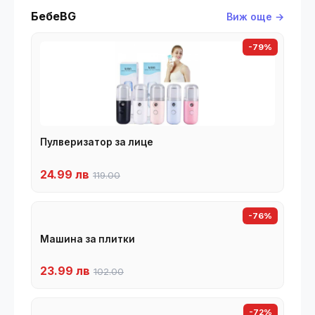
БебеBG
Виж още →
-79%
Пулверизатор за лице
24.99 лв
119.00
-76%
Машина за плитки
23.99 лв
102.00
-72%