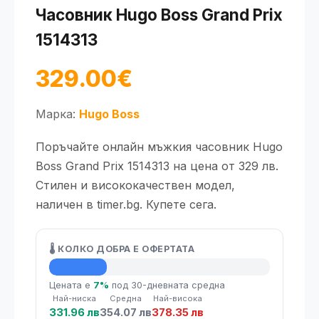
Часовник Hugo Boss Grand Prix
1514313
329.00€
Марка:
Hugo Boss
Поръчайте онлайн мъжкия часовник Hugo
Boss Grand Prix 1514313 на цена от 329 лв.
Стилен и висококачествен модел,
наличен в timer.bg. Купете сега.
🌡️ КОЛКО ДОБРА Е ОФЕРТАТА
💡 Средна цена
Цената е
7%
под 30-дневната средна
Най-ниска
Средна
Най-висока
331.96 лв
354.07 лв
378.35 лв