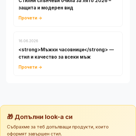
Стилни слънчеви очила за лято 2026 –
защита и модерен вид
Прочети →
16.06.2026
<strong>Мъжки часовници</strong> —
стил и качество за всеки мъж
Прочети →
🎁 Допълни look-а си
Събрахме за теб допълващи продукти, които
оформят завършен стил.