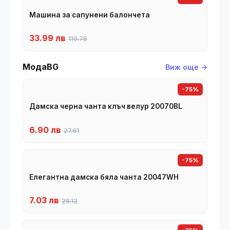
Машина за сапунени балончета
33.99 лв
119.78
МодаBG
Виж още →
-75%
Дамска черна чанта клъч велур 20070BL
6.90 лв
27.61
-75%
Елегантна дамска бяла чанта 20047WH
7.03 лв
28.12