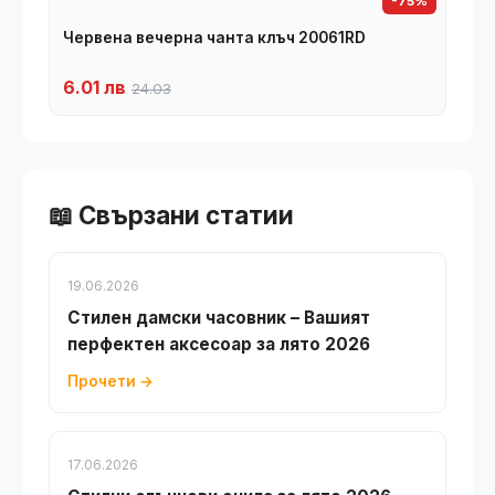
-75%
Червена вечерна чанта клъч 20061RD
6.01 лв
24.03
📖 Свързани статии
19.06.2026
Стилен дамски часовник – Вашият
перфектен аксесоар за лято 2026
Прочети →
17.06.2026