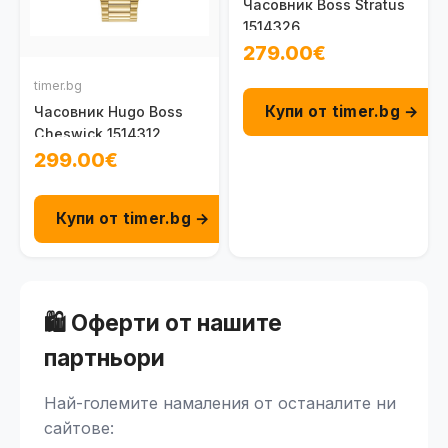
Часовник Boss Stratus
1514326
279.00€
timer.bg
Купи от timer.bg →
Часовник Hugo Boss
Cheswick 1514312
299.00€
Купи от timer.bg →
🛍️ Оферти от нашите
партньори
Най-големите намаления от останалите ни
сайтове: