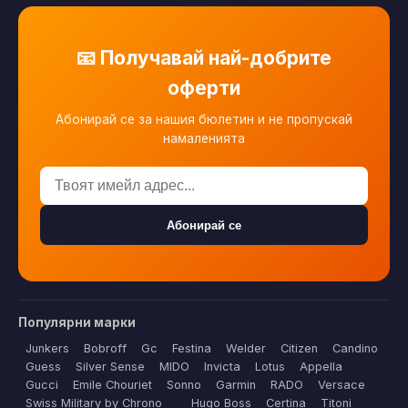
📧 Получавай най-добрите
оферти
Абонирай се за нашия бюлетин и не пропускай
намаленията
Абонирай се
Популярни марки
Junkers
Bobroff
Gc
Festina
Welder
Citizen
Candino
Guess
Silver Sense
MIDO
Invicta
Lotus
Appella
Gucci
Emile Chouriet
Sonno
Garmin
RADO
Versace
Swiss Military by Chrono
Hugo Boss
Certina
Titoni