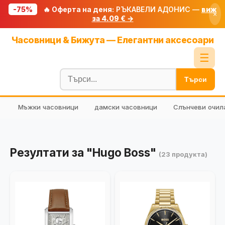
-75%
🔥 Оферта на деня:
РЪКАВЕЛИ АДОНИС —
виж
×
за 4.09 € →
Начало
Часовници & Бижута — Елегантни аксесоари
🔥 Намаления
☰
Блог
Търси
🧮 Калкулатори
Мъжки часовници
дамски часовници
Слънчеви очил
🔍 Намери продукт
🎁 Подарък
🎟️ Купони
Резултати за "Hugo Boss"
(23 продукта)