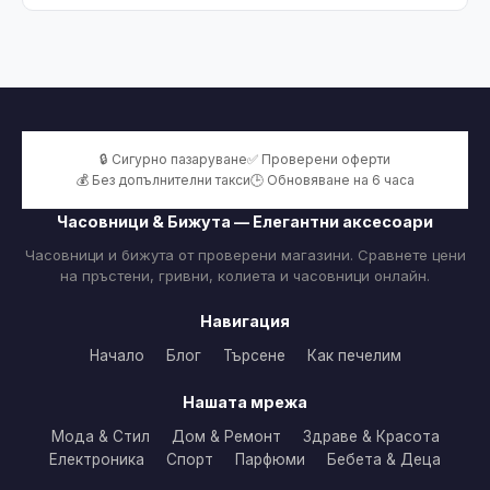
🔒 Сигурно пазаруване
✅ Проверени оферти
💰 Без допълнителни такси
🕒 Обновяване на 6 часа
Часовници & Бижута — Елегантни аксесоари
Часовници и бижута от проверени магазини. Сравнете цени
на пръстени, гривни, колиета и часовници онлайн.
Навигация
Начало
Блог
Търсене
Как печелим
Нашата мрежа
Мода & Стил
Дом & Ремонт
Здраве & Красота
Електроника
Спорт
Парфюми
Бебета & Деца