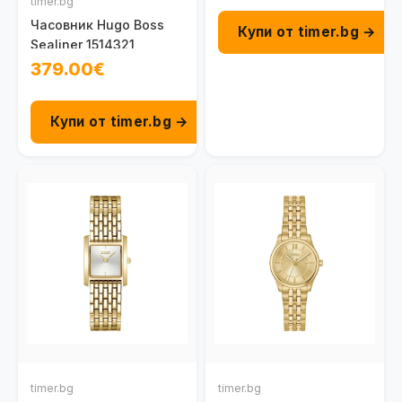
timer.bg
Часовник Hugo Boss
Купи от timer.bg →
Sealiner 1514321
379.00€
Купи от timer.bg →
timer.bg
timer.bg