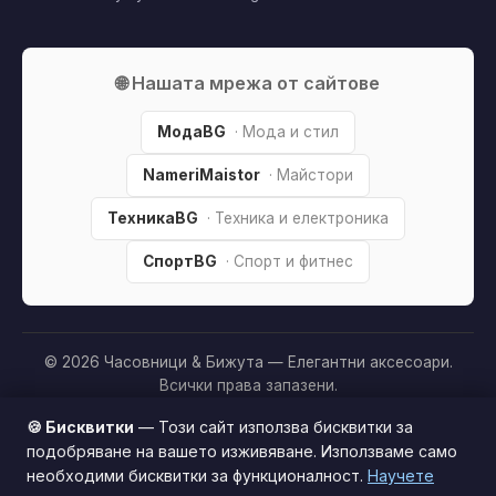
🌐 Нашата мрежа от сайтове
МодаBG
· Мода и стил
NameriMaistor
· Майстори
ТехникаBG
· Техника и електроника
СпортBG
· Спорт и фитнес
© 2026 Часовници & Бижута — Елегантни аксесоари.
Всички права запазени.
Партньорско разкриване:
Този сайт е независим и
🍪 Бисквитки
— Този сайт използва бисквитки за
съдържа партньорски (affiliate) линкове. Когато купите
подобряване на вашето изживяване. Използваме само
продукт през тях, може да получим малка комисиона от
необходими бисквитки за функционалност.
Научете
Този сайт използва бисквитки за по-добро
магазина —
без
това да оскъпява покупката за вас. Това