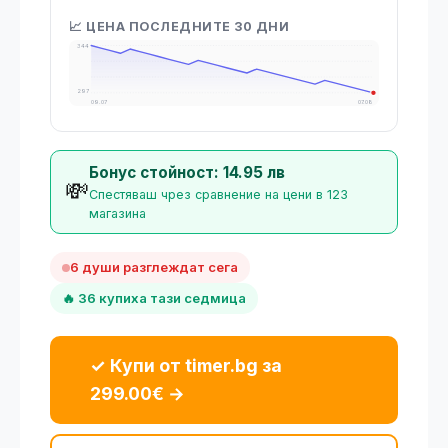
📈 ЦЕНА ПОСЛЕДНИТЕ 30 ДНИ
344
297
09.07
07.08
Бонус стойност: 14.95 лв
💸
Спестяваш чрез сравнение на цени в 123
магазина
6 души разглеждат сега
🔥 36 купиха тази седмица
✓ Купи от timer.bg за
299.00€ →