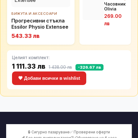
Часовник
Olivia
Burton
БИЖУТА И АКСЕСОАРИ
269.00
OB16CH01
Прогресивни стъкла
лв
Essilor Physio Extensee
543.33 лв
Целият комплект:
1 111.33 лв
1 438.00 лв
-326.67 лв
💗 Добави всички в wishlist
🔒 Сигурно пазаруване
✅ Проверени оферти
💰 Без допълнителни такси
🕒 Обновяване на 6 часа