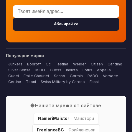
Абонирай се
Популярни марки
Junkers
Bobroff
Gc
Festina
Welder
Citizen
Candino
Silver Sense
MIDO
Guess
Invicta
Lotus
Appella
Gucci
Emile Chouriet
Sonno
Garmin
RADO
Versace
Certina
Titoni
Swiss Military by Chrono
Fossil
🌐 Нашата мрежа от сайтове
NameriMaistor
· Майстори
FreelanceBG
· Фрийлансъри