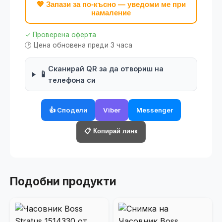
💖 Запази за по-късно — уведоми ме при
намаление
✓ Проверена оферта
🕑 Цена обновена преди 3 часа
Сканирай QR за да отвориш на
📱
телефона си
👍 Сподели
Viber
Messenger
📋 Копирай линк
Подобни продукти