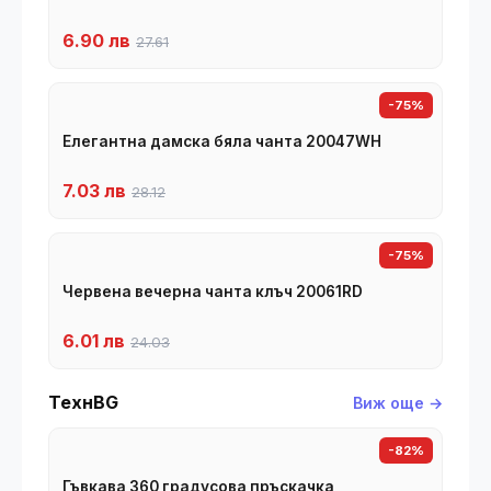
6.90 лв
27.61
-75%
Елегантна дамска бяла чанта 20047WH
7.03 лв
28.12
-75%
Червена вечерна чанта клъч 20061RD
6.01 лв
24.03
ТехнBG
Виж още →
-82%
Гъвкава 360 градусова пръскачка