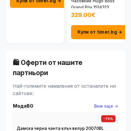
Купи от timer.bg →
Часовник Hugo Boss
Grand Prix 1514313
329.00€
Купи от timer.bg →
🛍️ Оферти от нашите
партньори
Най-големите намаления от останалите ни
сайтове:
МодаBG
Виж още →
-75%
Дамска черна чанта клъч велур 20070BL