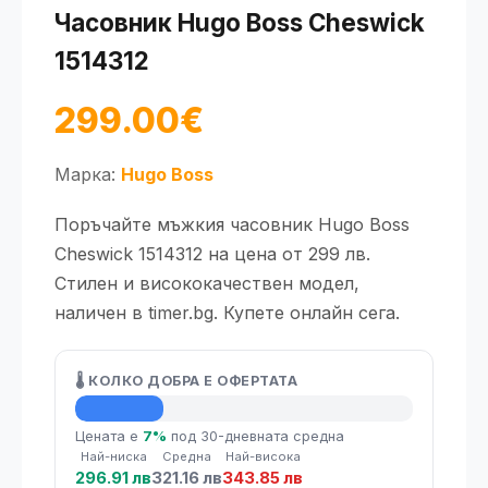
Часовник Hugo Boss Cheswick
1514312
299.00€
Марка:
Hugo Boss
Поръчайте мъжкия часовник Hugo Boss
Cheswick 1514312 на цена от 299 лв.
Стилен и висококачествен модел,
наличен в timer.bg. Купете онлайн сега.
🌡️ КОЛКО ДОБРА Е ОФЕРТАТА
💡 Средна цена
Цената е
7%
под 30-дневната средна
Най-ниска
Средна
Най-висока
296.91 лв
321.16 лв
343.85 лв