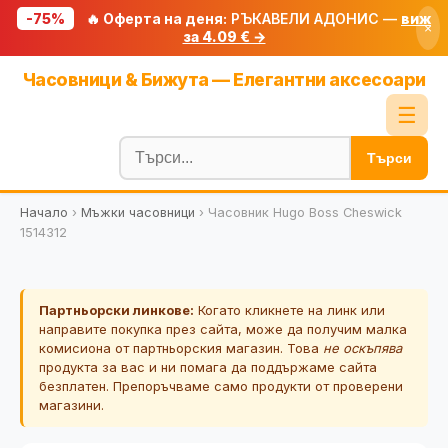
-75%
🔥 Оферта на деня:
РЪКАВЕЛИ АДОНИС —
виж
×
за 4.09 € →
Начало
Часовници & Бижута — Елегантни аксесоари
🔥 Намаления
☰
Блог
Търси
🧮 Калкулатори
Начало
›
Мъжки часовници
›
Часовник Hugo Boss Cheswick
🔍 Намери продукт
1514312
🎁 Подарък
🎟️ Купони
Партньорски линкове:
Когато кликнете на линк или
направите покупка през сайта, може да получим малка
комисиона от партньорския магазин. Това
не оскъпява
продукта за вас и ни помага да поддържаме сайта
безплатен. Препоръчваме само продукти от проверени
магазини.