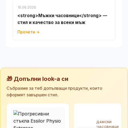
16.06.2026
<strong>Мъжки часовници</strong> —
стил и качество за всеки мъж
Прочети →
🎁 Допълни look-а си
Събрахме за теб допълващи продукти, които
оформят завършен стил.
ДАМСКИ
ЧАСОВНИЦИ