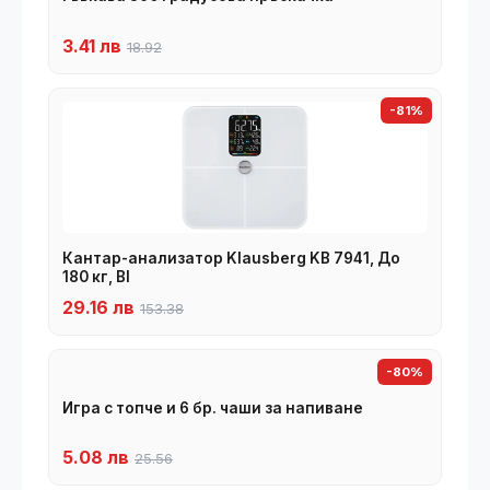
3.41 лв
18.92
-81%
Кантар-анализатор Klausberg KB 7941, До
180 кг, BI
29.16 лв
153.38
-80%
Игра с топче и 6 бр. чаши за напиване
5.08 лв
25.56