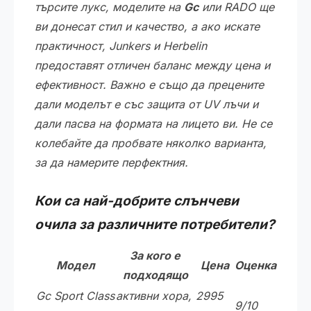
търсите лукс, моделите на
Gc
или RADO ще
ви донесат стил и качество, а ако искате
практичност, Junkers и Herbelin
предоставят отличен баланс между цена и
ефективност. Важно е също да прецените
дали моделът е със защита от UV лъчи и
дали пасва на формата на лицето ви. Не се
колебайте да пробвате няколко варианта,
за да намерите перфектния.
Кои са най-добрите слънчеви
очила за различните потребители?
За кого е
Модел
Цена
Оценка
подходящо
Gc Sport Class
активни хора,
2995
9/10