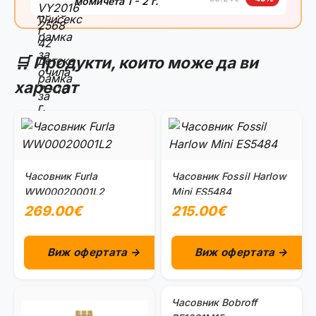
момичета 1 - 2 г.
🛒 Продукти, които може да ви
харесат
Часовник Furla
Часовник Fossil Harlow
WW00020001L2
Mini ES5484
269.00€
215.00€
Виж офертата →
Виж офертата →
Часовник Bobroff