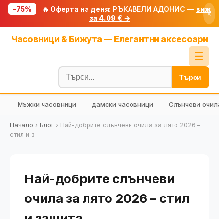
-75%
🔥 Оферта на деня:
РЪКАВЕЛИ АДОНИС —
виж
×
за 4.09 € →
Начало
Часовници & Бижута — Елегантни аксесоари
🔥 Намаления
☰
Блог
Търси
🧮 Калкулатори
Мъжки часовници
дамски часовници
Слънчеви очил
🔍 Намери продукт
🎁 Подарък
Начало
›
Блог
›
Най-добрите слънчеви очила за лято 2026 –
стил и з
🎟️ Купони
Най-добрите слънчеви
очила за лято 2026 – стил
и защита