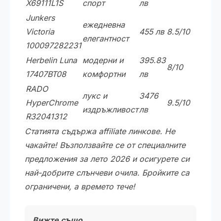
X69111L1S
спорт
лв
Junkers
ежедневна
Victoria
455 лв
8.5/10
елегантност
100097282231
Herbelin Luna
модерни и
395.83
8/10
17407BT08
комфортни
лв
RADO
лукс и
3476
HyperChrome
9.5/10
издръжливост
лв
R32041312
Статията съдържа affiliate линкове.
Не
чакайте! Възползвайте се от специалните
предложения за лето 2026 и осигурете си
най-добрите слънчеви очила. Бройките са
ограничени, а времето тече!
Вижте също