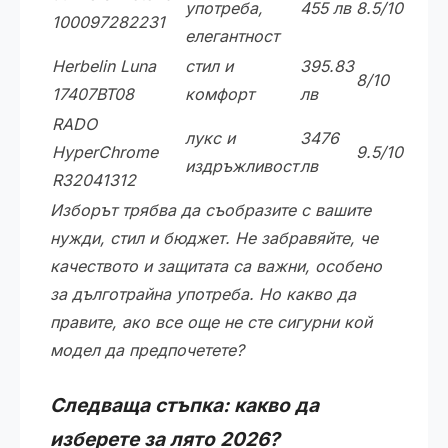
употреба,
455 лв
8.5/10
100097282231
елегантност
Herbelin Luna
стил и
395.83
8/10
17407BT08
комфорт
лв
RADO
лукс и
3476
HyperChrome
9.5/10
издръжливост
лв
R32041312
Изборът трябва да съобразите с вашите
нужди, стил и бюджет. Не забравяйте, че
качеството и защитата са важни, особено
за дълготрайна употреба. Но какво да
правите, ако все още не сте сигурни кой
модел да предпочетете?
Следваща стъпка: какво да
изберете за лято 2026?