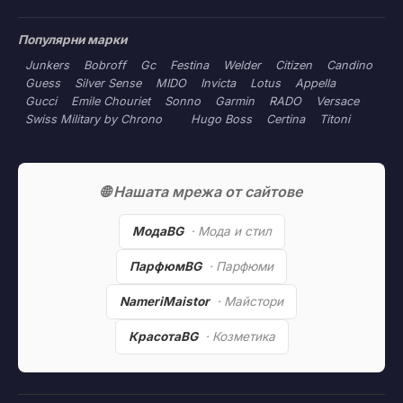
Популярни марки
Junkers
Bobroff
Gc
Festina
Welder
Citizen
Candino
Guess
Silver Sense
MIDO
Invicta
Lotus
Appella
Gucci
Emile Chouriet
Sonno
Garmin
RADO
Versace
Swiss Military by Chrono
Hugo Boss
Certina
Titoni
🌐 Нашата мрежа от сайтове
МодаBG
· Мода и стил
ПарфюмBG
· Парфюми
NameriMaistor
· Майстори
КрасотаBG
· Козметика