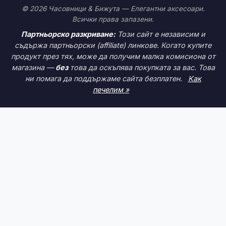
© 2026 Часовници & Бижута — Елегантни аксесоари.
Всички права запазени.
Партньорско разкриване:
Този сайт е независим и
съдържа партньорски (affiliate) линкове. Когато купите
продукт през тях, може да получим малка комисиона от
магазина —
без
това да оскъпява покупката за вас. Това
ни помага да поддържаме сайта безплатен.
Как
печелим »