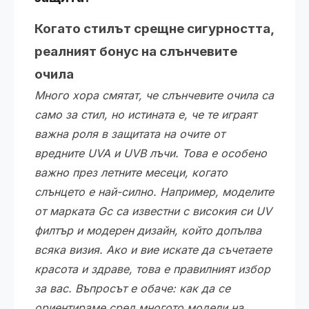
Когато стилът срещне сигурността,
реалният бонус на слънчевите
очила
Много хора смятат, че слънчевите очила са
само за стил, но истината е, че те играят
важна роля в защитата на очите от
вредните UVA и UVB лъчи. Това е особено
важно през летните месеци, когато
слънцето е най-силно. Например, моделите
от марката Gc са известни с високия си UV
филтър и модерен дизайн, който допълва
всяка визия. Ако и вие искате да съчетаете
красота и здраве, това е правилният избор
за вас. Въпросът е обаче: как да се
ориентираме сред многото модели на