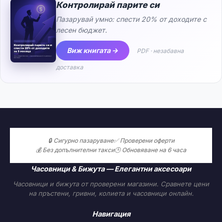
Контролирай парите си
Пазарувай умно: спести 20% от доходите с
лесен бюджет.
Виж книгата →
PDF · незабавна
доставка
🔒 Сигурно пазаруване
✅ Проверени оферти
💰 Без допълнителни такси
🕒 Обновяване на 6 часа
Часовници & Бижута — Елегантни аксесоари
Часовници и бижута от проверени магазини. Сравнете цени
на пръстени, гривни, колиета и часовници онлайн.
Навигация