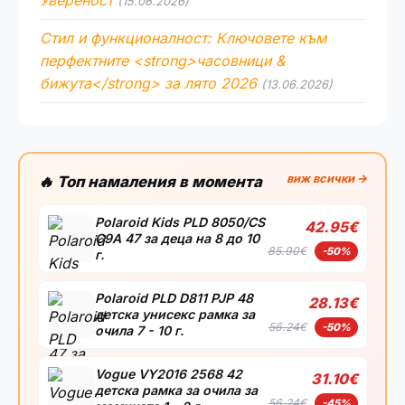
Увереност
(15.06.2026)
Стил и функционалност: Ключовете към
перфектните <strong>часовници &
бижута</strong> за лято 2026
(13.06.2026)
виж всички →
🔥 Топ намаления в момента
Polaroid Kids PLD 8050/CS
42.95€
C9A 47 за деца на 8 до 10
85.90€
-50%
г.
Polaroid PLD D811 PJP 48
28.13€
детска унисекс рамка за
56.24€
-50%
очила 7 - 10 г.
Vogue VY2016 2568 42
31.10€
детска рамка за очила за
56.24€
-45%