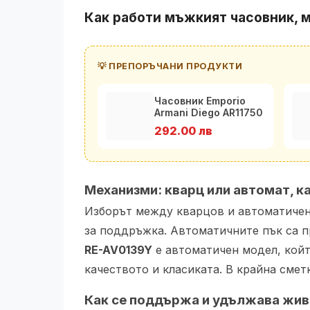
Как работи мъжкият часовник, м
💡 ПРЕПОРЪЧАНИ ПРОДУКТИ
Часовник Emporio
Armani Diego AR11750
292.00 лв
Механизми: кварц или автомат, к
Изборът между кварцов и автоматиче
за поддръжка. Автоматичните пък са п
RE-AV0139Y
е автоматичен модел, койт
качеството и класиката. В крайна сметк
Как се поддържа и удължава жив