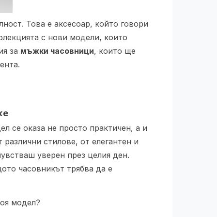
лност. Това е аксесоар, който говори
колекцията с нови модели, които
ия за
мъжки часовници
, които ще
ента.
же
дел се оказа не просто практичен, а и
 различни стилове, от елегантен и
чувстваш уверен през целия ден.
щото часовникът трябва да е
воя модел?