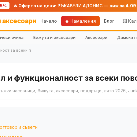
75%
🔥 Оферта на деня:
РЪКАВЕЛИ АДОНИС —
виж за 4.09
 аксесоари
Начало
🔥 Намаления
Блог
🧮 Ка
чеви очила
Бижута и аксесоари
Аксесоари
Дамски п
ност за всеки п
 и функционалност за всеки пов
мъжки часовници, бижута, аксесоари, подаръци, лято 2026, Junk
 отговор и съвети