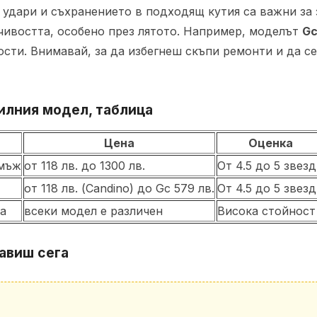
 удари и съхранението в подходящ кутия са важни за 
чивостта, особено през лятото. Например, моделът
Gc
ости. Внимавай, за да избегнеш скъпи ремонти и да 
илния модел, таблица
Цена
Оценка
 мъж
от 118 лв. до 1300 лв.
От 4.5 до 5 звез
от 118 лв. (Candino) до Gc 579 лв.
От 4.5 до 5 звез
жа
всеки модел е различен
Висока стойност
авиш сега