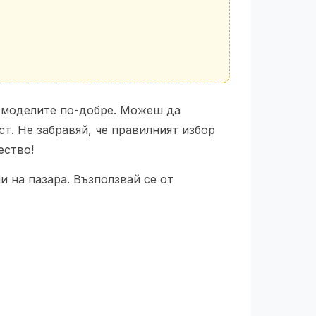
й моделите по-добре. Можеш да
т. Не забравяй, че правилният избор
ество!
 на пазара. Възползвай се от