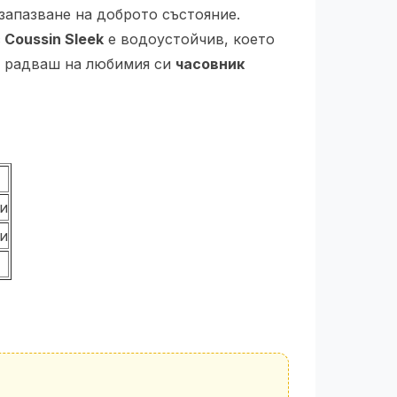
запазване на доброто състояние.
 Coussin Sleek
е водоустойчив, което
се радваш на любимия си
часовник
ди
ди