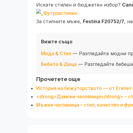
Искате стилен и бюджетен избор?
Can
За стилните мъже,
Festina F20752/7
, н
Вижте също
Мода & Стил
— Разгледайте модни пр
Бебета & Деца
— Разгледайте бебешки
Прочетете още
История на бижуторството — от Египет
<strong>Дамски часовници</strong> – ст
Мъжки часовници – стил, качество и фун