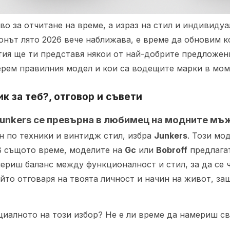
во за отчитане на време, а израз на стил и индивидуа
зонът лято 2026 вече наближава, е време да обновим 
атия ще ти представя някои от най-добрите предложен
берем правилния модел и кои са водещите марки в мом
к за теб?, отговор и съвети
Junkers се превърна в любимец на модните мъ
н по техники и винтидж стил, избра
Junkers
. Този мо
В същото време, моделите на
Gc
или
Bobroff
предлагат
мериш баланс между функционалност и стил, за да се 
ойто отговаря на твоята личност и начин на живот, за
ециалното на този избор? Не е ли време да намериш с