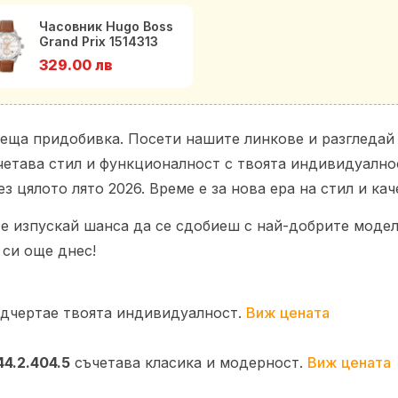
Часовник Hugo Boss
Grand Prix 1514313
329.00 лв
деща придобивка. Посети нашите линкове и разгледа
ъчетава стил и функционалност с твоята индивидуалнос
 цялото лято 2026. Време е за нова ера на стил и кач
е изпускай шанса да се сдобиеш с най-добрите модели
 си още днес!
дчертае твоята индивидуалност.
Виж цената
44.2.404.5
съчетава класика и модерност.
Виж цената