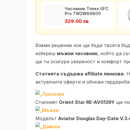
Часовник Timex UFC
Pro TW2W69800
329.00 лв
Вземи решение кое ще бъде твоята бъ
избереш
мъжки часовник
, който да с
ще ти осигури увереност и комфорт през
Статията съдържа affiliate линкове.
Н
актуалните оферти и обнови гардероба
Стилният
Orient Star RE-AV0139Y
ще по
Моделът
Aviator Douglas Day-Date V.3.