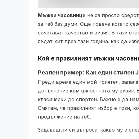
Мъжки часовници
не са просто средст
за теб без думи. Още повече когато се
съчетават качество и визия. В тази ст
бъдат хит през тази година. как да из
Кой е правилният мъжки часовни
Реален пример: Как един стилен 
Преди време един мой приятел, запале
допълнение към цялостната му визия. 
класически до спортен. Важно е да на
Смятам, че правилният избор е този, к
продължение на теб.
Задаваш ли си въпроса: какво му е сп