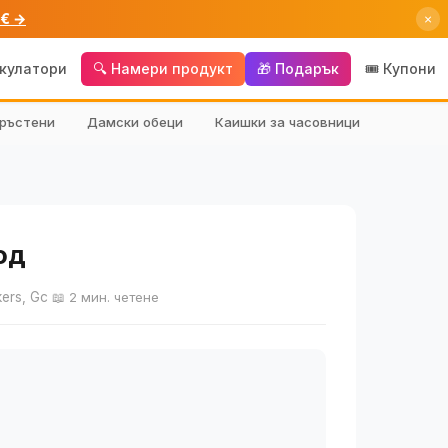
 € →
×
лкулатори
🔍 Намери продукт
🎁 Подарък
🎟️ Купони
ръстени
Дамски обеци
Каишки за часовници
од
ers, Gc
📖 2 мин. четене