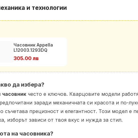
еханика и технологии
Часовник Appella
L12003.1293DQ
305.00 лв
акво да избера?
н
часовник
често е ключов. Кварцовите модели работят
редпочитани заради механичната си красота и по-лук
о съчетава прецизност и елегантност. Този модел е п
а, изборът зависи от твоя вкус и нужда за стил.
ота на часовника?