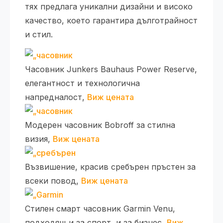
тях предлага уникални дизайни и високо
качество, което гарантира дълготрайност
и стил.
Часовник Junkers Bauhaus Power Reserve,
елегантност и технологична
напредналост,
Виж цената
Модерен часовник Bobroff за стилна
визия,
Виж цената
Възвишение, красив сребърен пръстен за
всеки повод,
Виж цената
Стилен смарт часовник Garmin Venu,
подходящ и за спорт, и за бизнес,
Виж