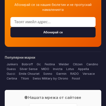
Абонирай се за нашия бюлетин и не пропускай
намаленията
Абонирай се
Популярни марки
Junkers
Bobroff
Gc
Festina
Welder
Citizen
Candino
Guess
Silver Sense
MIDO
Invicta
Lotus
Appella
Gucci
Emile Chouriet
Sonno
Garmin
RADO
Versace
Certina
Titoni
Swiss Military by Chrono
Fossil
🌐 Нашата мрежа от сайтове