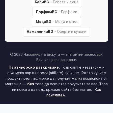
БебиBG
· Бебета и деца
ПарфюмBG
· Парфюми
МодаBG
· Мода и стил
НамаленияBG
· Оферти и купони
© 2026 Часовници & Бижута — Елегантни аксесоари.
Всички права запазени.
Партньорско разкриване:
Този сайт е независим и
съдържа партньорски (affiliate) линкове. Когато купите
продукт през тях, може да получим малка комисиона от
магазина —
без
това да оскъпява покупката за вас. Това
ни помага да поддържаме сайта безплатен.
Как
печелим »