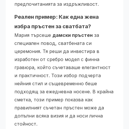
предпочитанията за издръжливост.
Реален пример: Как една жена
избра пръстен за сватбата?
Мария търсеше
дамски пръстен
за
специален повод, сватбената си
церемония. Тя реши да инвестира в
изработен от сребро модел с финна
гравюра, който съчетаваше елегантност
и практичност. Този избор подчерта
нейния стил и същевременно беше
подходящ за ежедневна носене. В крайна
сметка, този пример показва как
правилният съчетан пръстен може да
допълни всяка визия и да носи лична
стойност.