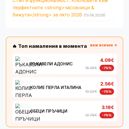
Стил и функционалност: Ключовете към
перфектните <strong>часовници &
бижута</strong> за лято 2026
(13.06.2026)
виж всички →
🔥 Топ намаления в момента
4.09€
РЪКАВЕЛИ АДОНИС
16.36€
-75%
2.56€
КОЛИЕ ПЕРЛА ИТАЛИНА
10.22€
-75%
3.19€
ОБЕЦИ ПРЪЧИЦИ
12.78€
-75%