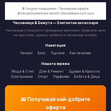
🔒 Сигурно пазаруване
✅ Проверени оферти
💰 Без допълнителни такси
🕒 Обновяване на 6 часа
Часовници & Бижута — Елегантни аксесоари
Часовници и бижута от проверени магазини. Сравнете цени
на пръстени, гривни, колиета и часовници онлайн.
Навигация
Начало
Блог
Търсене
Как печелим
Нашата мрежа
Мода & Стил
Дом & Ремонт
Здраве & Красота
Електроника
Спорт
Парфюми
Бебета & Деца
📧 Получавай най-добрите
оферти