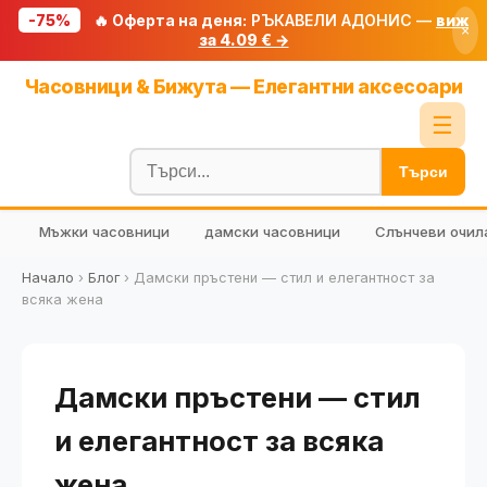
-75%
🔥 Оферта на деня:
РЪКАВЕЛИ АДОНИС —
виж
×
за 4.09 € →
Начало
Часовници & Бижута — Елегантни аксесоари
🔥 Намаления
☰
Блог
Търси
🧮 Калкулатори
Мъжки часовници
дамски часовници
Слънчеви очил
🔍 Намери продукт
🎁 Подарък
Начало
›
Блог
›
Дамски пръстени — стил и елегантност за
всяка жена
🎟️ Купони
Дамски пръстени — стил
и елегантност за всяка
жена