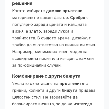
решения
Когато избирате
дамски пръстени
,
материалът е важен фактор.
Сребро
е
популярно заради цената и изящната
визия, а
злато
, заради лукса и
трайността. В същото време, дизайнът
трябва да съответства на личния ви стил.
Например, минималистичен модел за
всекидневна носия или изящен с камъни
за по-официални случаи.
Комбиниране с други бижута
Умелото съчетаване на
пръстените
с
гривни, колиета и други
бижута
придава
цялостен стил. Не забравяйте да
балансирате визията, за да не изглежда