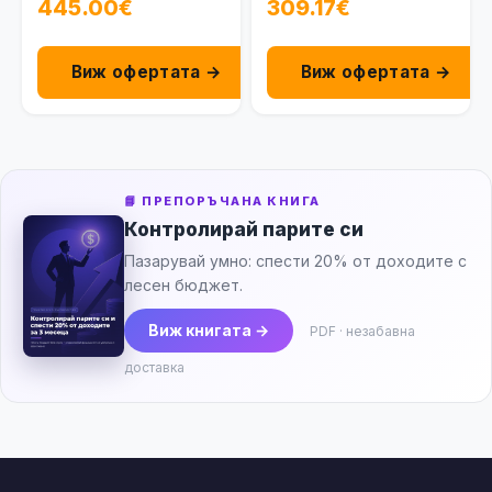
445.00€
309.17€
Виж офертата →
Виж офертата →
📘 ПРЕПОРЪЧАНА КНИГА
Контролирай парите си
Пазарувай умно: спести 20% от доходите с
лесен бюджет.
Виж книгата →
PDF · незабавна
доставка