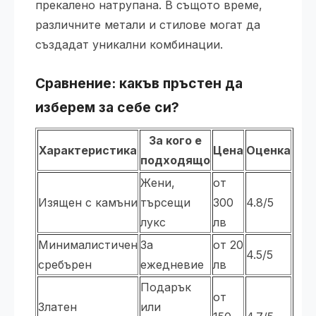
прекалено натрупана. В същото време,
различните метали и стилове могат да
създадат уникални комбинации.
Сравнение: какъв пръстен да
изберем за себе си?
За кого е
Характеристика
Цена
Оценка
подходящо
Жени,
от
Изящен с камъни
търсещи
300
4.8/5
лукс
лв
Минималистичен
За
от 20
4.5/5
сребърен
ежедневие
лв
Подарък
от
Златен
или