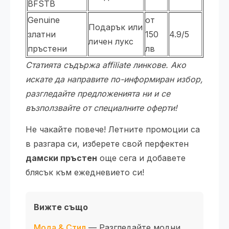
BFSTB
Genuine
от
Подарък или
златни
150
4.9/5
личен лукс
пръстени
лв
Статията съдържа affiliate линкове. Ако
искате да направите по-информиран избор,
разгледайте предложенията ни и се
възползвайте от специалните оферти!
Не чакайте повече! Летните промоции са
в разгара си, изберете свой перфектен
дамски пръстен
още сега и добавете
блясък към ежедневието си!
Вижте също
Мода & Стил
— Разгледайте модни