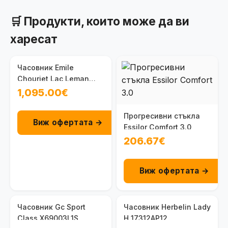
🛒 Продукти, които може да ви
харесат
Часовник Emile
Chouriet Lac Leman
08.1155.G.6.6.98.6
1,095.00€
Прогресивни стъкла
Виж офертата →
Essilor Comfort 3.0
206.67€
Виж офертата →
Часовник Gc Sport
Часовник Herbelin Lady
Class X69003L1S
H 17312AP12