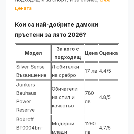
цената
Кои са най-добрите дамски
пръстени за лято 2026?
За кого е
Модел
Цена
Оценка
подходящ
Silver Sense
Любителки
17 лв
4.4/5
Възвишение
на сребро
Junkers
Обичатели
Bauhaus
780
на стил и
4.8/5
Power
лв
качество
Reserve
Bobroff
Модерни
1290
BF0004bn-
4.7/5
млади
лв