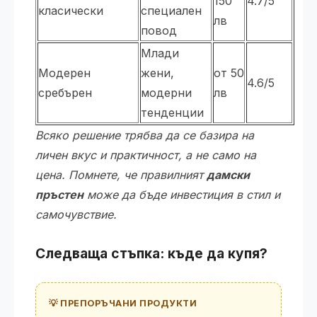
150
4.7/5
класически
специален
лв
повод
Млади
Модерен
жени,
от 50
4.6/5
сребърен
модерни
лв
тенденции
Всяко решение трябва да се базира на
личен вкус и практичност, а не само на
цена. Помнете, че правилният
дамски
пръстен
може да бъде инвестиция в стил и
самочувствие.
Следваща стъпка: къде да купя?
💡 ПРЕПОРЪЧАНИ ПРОДУКТИ