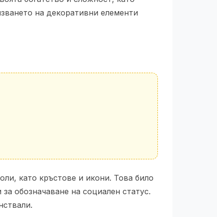
лзването на декоративни елементи
ли, като кръстове и икони. Това било
 за обозначаване на социален статус.
нствали.