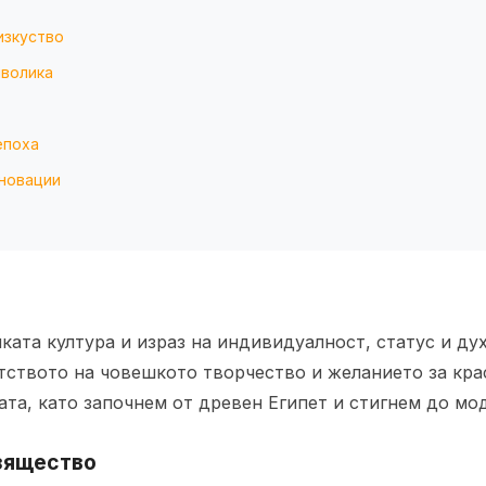
изкуство
мволика
епоха
иновации
ката култура и израз на индивидуалност, статус и ду
тството на човешкото творчество и желанието за кра
ата, като започнем от древен Египет и стигнем до мо
зящество