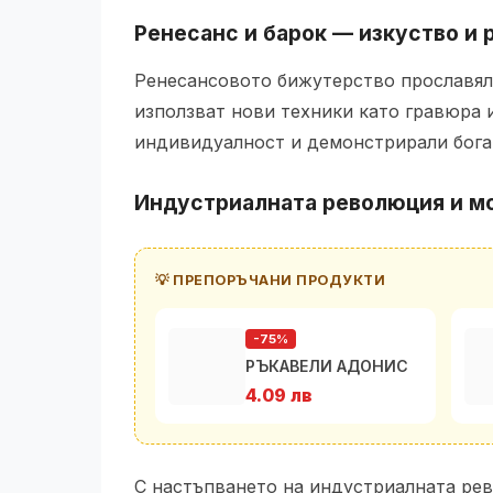
Ренесанс и барок — изкуство и 
Ренесансовото бижутерство прославяло
използват нови техники като гравюра и
индивидуалност и демонстрирали богат
Индустриалната революция и м
💡 ПРЕПОРЪЧАНИ ПРОДУКТИ
-75%
РЪКАВЕЛИ АДОНИС
4.09 лв
С настъпването на индустриалната ре