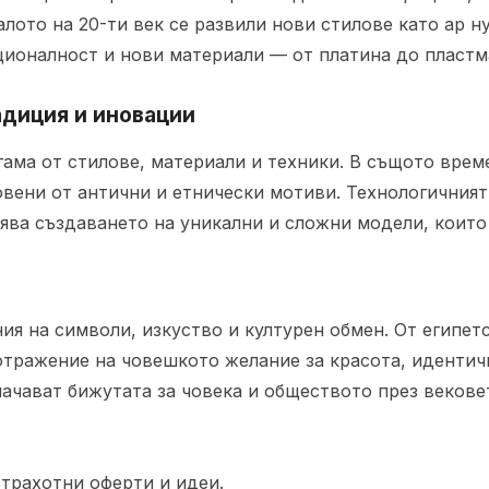
чалото на 20-ти век се развили нови стилове като ар н
кционалност и нови материали — от платина до пластм
адиция и иновации
ама от стилове, материали и техники. В същото врем
овени от антични и етнически мотиви. Технологичния
ява създаването на уникални и сложни модели, които
ния на символи, изкуство и културен обмен. От египе
 отражение на човешкото желание за красота, идентич
ачават бижутата за човека и обществото през векове
трахотни оферти и идеи.