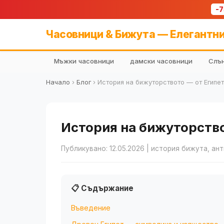
-
Часовници & Бижута — Елегантни
Мъжки часовници
дамски часовници
Слън
Начало
›
Блог
›
История на бижуторството — от Египет
История на бижуторство
Публикувано: 12.05.2026
| история бижута, ан
📋 Съдържание
Въведение