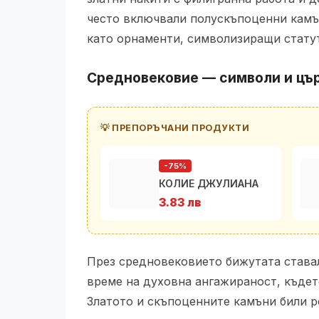
често включвали полускъпоценни камън
като орнаменти, символизиращи статут
Средновековие — символи и цъ
💡 ПРЕПОРЪЧАНИ ПРОДУКТИ
-75%
КОЛИЕ ДЖУЛИАНА
3.83 лв
През средновековието бижутата ставал
време на духовна ангажираност, където
Златото и скъпоценните камъни били р