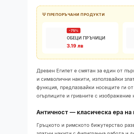
💡 ПРЕПОРЪЧАНИ ПРОДУКТИ
-75%
ОБЕЦИ ПРЪЧИЦИ
3.19 лв
Древен Египет е смятан за един от пъ
и символични накити, използвайки злат
функция, предпазвайки носещите ги от
огърлиците и гривните с изображение н
Античност — класическа ера на
Гръцкото и римското бижутерство разв
златни накити с филигранна работа и д