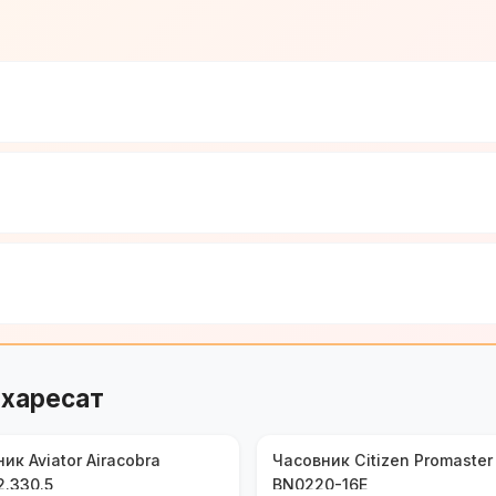
 харесат
ик Aviator Airacobra
Часовник Citizen Promaster 
2.330.5
BN0220-16E