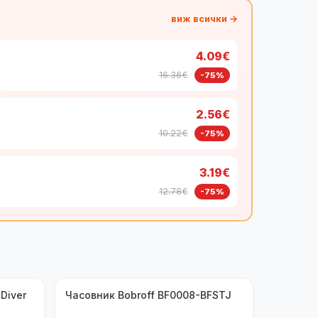
виж всички →
4.09€
16.36€
-75%
2.56€
10.22€
-75%
3.19€
12.78€
-75%
Diver
Часовник Bobroff BF0008-BFSTJ