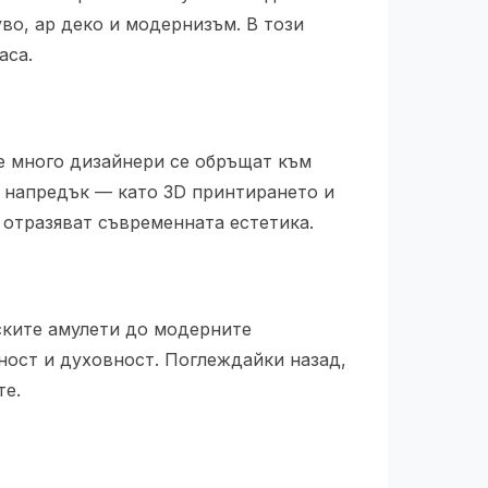
уво, ар деко и модернизъм. В този
аса.
е много дизайнери се обръщат към
т напредък — като 3D принтирането и
 отразяват съвременната естетика.
тските амулети до модерните
ност и духовност. Поглеждайки назад,
те.