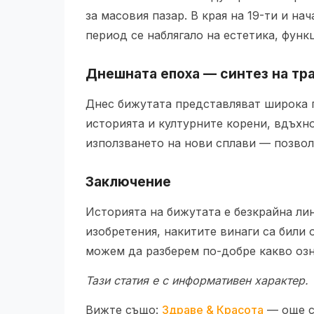
за масовия пазар. В края на 19-ти и на
период се наблягало на естетика, фун
Днешната епоха — синтез на тр
Днес бижутата представляват широка г
историята и културните корени, вдъхн
използването на нови сплави — позвол
Заключение
Историята на бижутата е безкрайна ли
изобретения, накитите винаги са били
можем да разберем по-добре какво озн
Тази статия е с информативен характер.
Вижте също:
Здраве & Красота
— още с