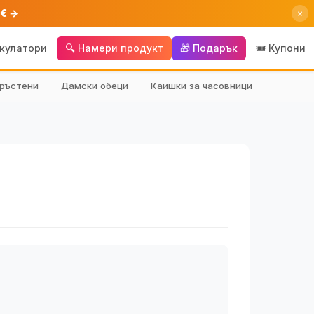
 € →
×
лкулатори
🔍 Намери продукт
🎁 Подарък
🎟️ Купони
ръстени
Дамски обеци
Каишки за часовници