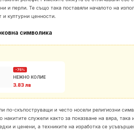
и и перли. Те също така поставяли началото на изпо
 и културни ценности.
рковна символика
-75%
НЕЖНО КОЛИЕ
3.83 лв
и по-скъпоструващи и често носели религиозни симво
 накитите служели както за показване на вяра, така и
едки и ценени, а техниките на изработка се усъвърше