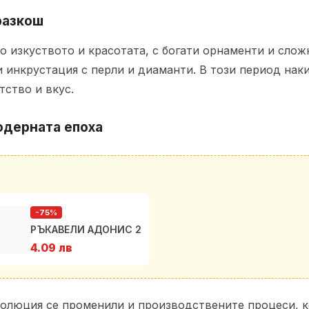
разкош
 изкуството и красотата, с богати орнаменти и сложн
 инкрустация с перли и диаманти. В този период наки
ство и вкус.
одерната епоха
-75%
РЪКАВЕЛИ АДОНИС 2
4.09 лв
волюция се променили и производствените процеси, 