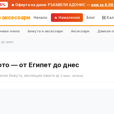
75%
🔥 Оферта на деня:
РЪКАВЕЛИ АДОНИС —
виж за 4.09
 аксесоари
Начало
🔥 Намаления
Блог
🧮 Ка
чеви очила
Бижута и аксесоари
Аксесоари
Дамски п
 до днес
то — от Египет до днес
тични бижута, еволюция накити
📖 3 мин. четене