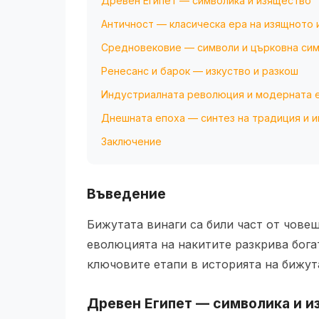
Древен Египет — символика и изящество
Античност — класическа ера на изящното 
Средновековие — символи и църковна си
Ренесанс и барок — изкуство и разкош
Индустриалната революция и модерната 
Днешната епоха — синтез на традиция и 
Заключение
Въведение
Бижутата винаги са били част от човеш
еволюцията на накитите разкрива бога
ключовите етапи в историята на бижут
Древен Египет — символика и и