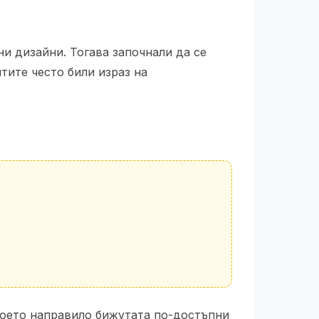
и дизайни. Тогава започнали да се
тите често били израз на
което направило бижутата по-достъпни