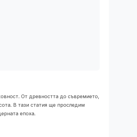
ховност. От древността до съвремието,
сота. В тази статия ще проследим
дерната епоха.