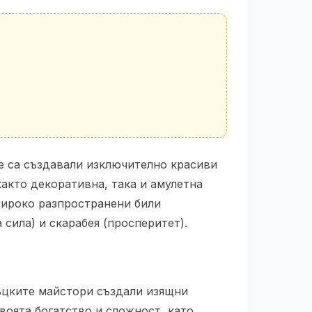
те са създавали изключително красиви
както декоративна, така и амулетна
широко разпространени били
сила) и скарабея (просперитет).
ръцките майстори създали изящни
воята богатство и сложност, като