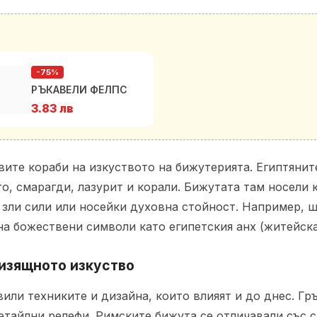
-75%
РЪКАВЕЛИ ФЕЛПС
3.83 лв
рвите кораби на изкуството на бижутерията. Египтяни
о, смарагди, лазурит и корали. Бижутата там носели 
 зли сили или носейки духовна стойност. Например, 
а божествени символи като египетския анх (житейска 
 изящното изкуство
или техниките и дизайна, които влияят и до днес. Г
етайлни релефи. Римските бижута се отличавали със с