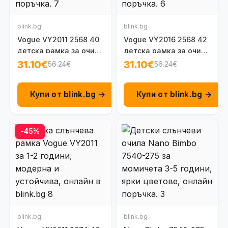
blink.bg
blink.bg
Vogue VY2011 2568 40
Vogue VY2016 2568 42
детска рамка за очила
детска рамка за очила
за момичета 1-2 г.
за момичета 1 - 2 г.
31.10€
31.10€
56.24€
56.24€
Купи от blink.bg →
Купи от blink.bg →
-45%
blink.bg
blink.bg