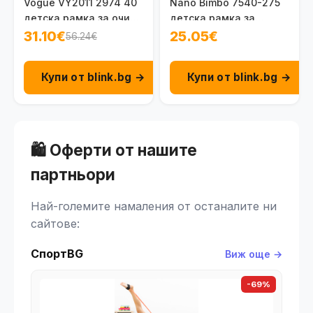
Vogue VY2011 2974 40
Nano Bimbo 7540-275
детска рамка за очила
детска рамка за
за момчета 1-2 г.
момиче 3 - 5 г.
31.10€
25.05€
56.24€
Купи от blink.bg →
Купи от blink.bg →
🛍️ Оферти от нашите
партньори
Най-големите намаления от останалите ни
сайтове:
СпортBG
Виж още →
-69%