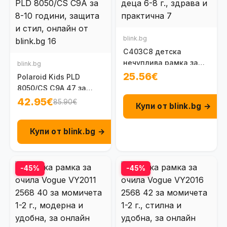
blink.bg
C403C8 детска
нечуплива рамка за
blink.bg
очила 6-8 г.
25.56€
Polaroid Kids PLD
8050/CS C9A 47 за
деца на 8 до 10 г.
42.95€
85.90€
Купи от blink.bg →
Купи от blink.bg →
-45%
-45%