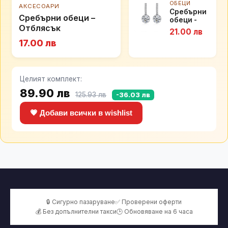
ОБЕЦИ
АКСЕСОАРИ
Сребърни
Сребърни обеци –
обеци -
Отблясък
Блян
21.00 лв
17.00 лв
Целият комплект:
89.90 лв
125.93 лв
-36.03 лв
💗 Добави всички в wishlist
🔒 Сигурно пазаруване
✅ Проверени оферти
💰 Без допълнителни такси
🕒 Обновяване на 6 часа