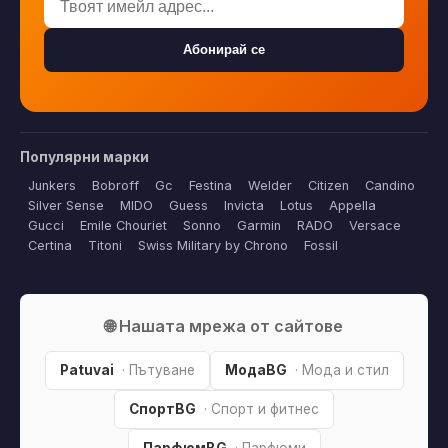
Абонирай се
Популярни марки
Junkers
Bobroff
Gc
Festina
Welder
Citizen
Candino
Silver Sense
MIDO
Guess
Invicta
Lotus
Appella
Gucci
Emile Chouriet
Sonno
Garmin
RADO
Versace
Certina
Titoni
Swiss Military by Chrono
Fossil
🌐 Нашата мрежа от сайтове
Patuvai
· Пътуване
МодаBG
· Мода и стил
СпортBG
· Спорт и фитнес
ПарфюмBG
· Парфюми