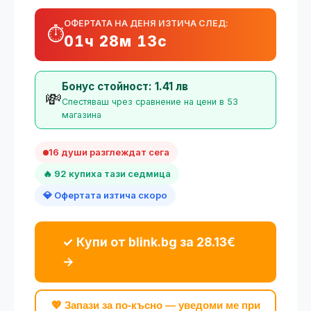
ОФЕРТАТА НА ДЕНЯ ИЗТИЧА СЛЕД:
⏱️
01ч 28м 12с
Бонус стойност: 1.41 лв
💸
Спестяваш чрез сравнение на цени в 53
магазина
16 души разглеждат сега
🔥 92 купиха тази седмица
💎 Офертата изтича скоро
✓ Купи от blink.bg за 28.13€
→
💖 Запази за по-късно — уведоми ме при