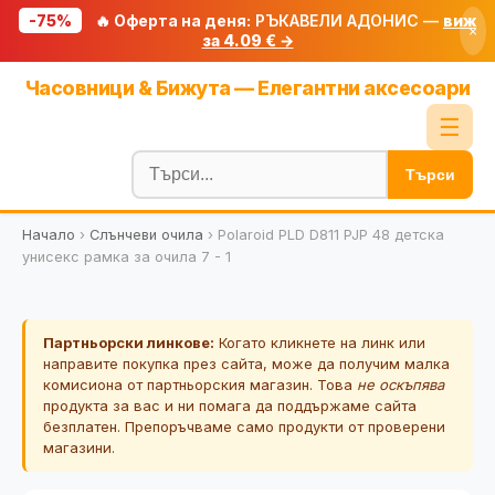
-75%
🔥 Оферта на деня:
РЪКАВЕЛИ АДОНИС —
виж
×
за 4.09 € →
Начало
Часовници & Бижута — Елегантни аксесоари
🔥 Намаления
☰
Блог
Търси
🧮 Калкулатори
Начало
›
Слънчеви очила
›
Polaroid PLD D811 PJP 48 детска
🔍 Намери продукт
унисекс рамка за очила 7 - 1
🎁 Подарък
🎟️ Купони
Партньорски линкове:
Когато кликнете на линк или
направите покупка през сайта, може да получим малка
комисиона от партньорския магазин. Това
не оскъпява
продукта за вас и ни помага да поддържаме сайта
безплатен. Препоръчваме само продукти от проверени
магазини.