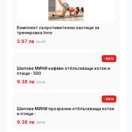
Комплект съпротивителни ластици за
тренировка Inno
3.97 лв
12.78
-68%
Шипове МИНИ кафяви отблъскващи котки и
птици - 500
9.38 лв
29.14
-68%
Шипове МИНИ прозрачни отблъскващи котки
и птици -
9.38 лв
29.14