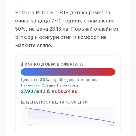
Polaroid PLD D811 PJP детска рамка за
очила за деца 7-10 години, с намаление
50%, на цена 28.13 лв. Поръчай онлайн от
blink.bg и осигури стил и комфорт на
малките сляпо.
🌡️ КОЛКО ДОБРА Е ОФЕРТАТА
🔥 Топ оферта
Цената е
33%
под 30-дневната средна
Най-ниска
Средна
Най-висока
27.93 лв
42.15 лв
56.24 лв
📈 ЦЕНА ПОСЛЕДНИТЕ 30 ДНИ
56
28
09.07
07.08