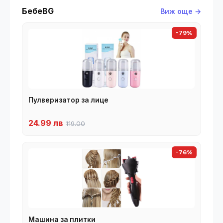
БебеBG
Виж още →
-79%
Пулверизатор за лице
24.99 лв
119.00
-76%
Машина за плитки