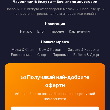
Часовници & Бижута — Елегантни аксесоари
Часовници и бижута от проверени магазини. Сравнете цени
на пръстени, гривни, колиета и часовници онлайн.
Навигация
Начало
Блог
Търсене
Как печелим
Нашата мрежа
Мода & Стил
Дом & Ремонт
Здраве & Красота
Електроника
Спорт
Парфюми
Бебета & Деца
📧 Получавай най-добрите
оферти
Абонирай се за нашия бюлетин и не пропускай
намаленията