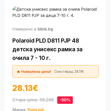
Намерено в
blink.bg
Polaroid PLD D811 PJP 48
детска унисекс рамка за
очила 7 - 10 г.
🔥 Намалена цена!
Спестяваш 28.11€
28.13€
Стара цена: 56.24€
-50%
Марка:
Polaroid