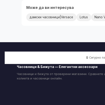
Може да ви интересува
дамски часовници|Versace
Lotus
Nano V
🔒 Сигурно 
Часовници & Бижута — Елегантни аксесоари
Часовници и бижута от проверени магазини. Сравнете ц
колиета и часовници онлайн.