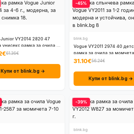
-45%
Junior VY2014 2820 47
blink.bg
 унисекс рамка за очила 4
Vogue VY2011 2974 40 детс
2€
рамка за очила за момчета 
61.36€
31.10€
56.24€
Купи от blink.bg →
Купи от blink.bg →
-39%
blink.bg