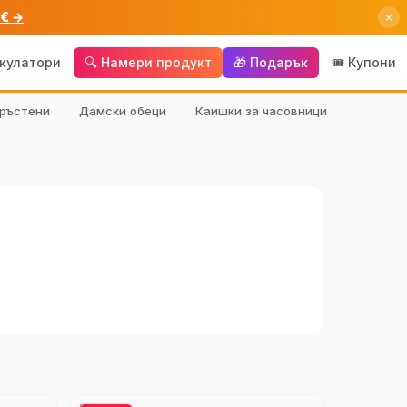
 € →
×
лкулатори
🔍 Намери продукт
🎁 Подарък
🎟️ Купони
ръстени
Дамски обеци
Каишки за часовници