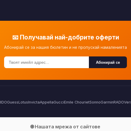
📧 Получавай най-добрите оферти
Абонирай се за нашия бюлетин и не пропускай намаленията
Абонирай се
IDO
Guess
Lotus
Invicta
Appella
Gucci
Emile Chouriet
Sonno
Garmin
RADO
Ver
🌐 Нашата мрежа от сайтове