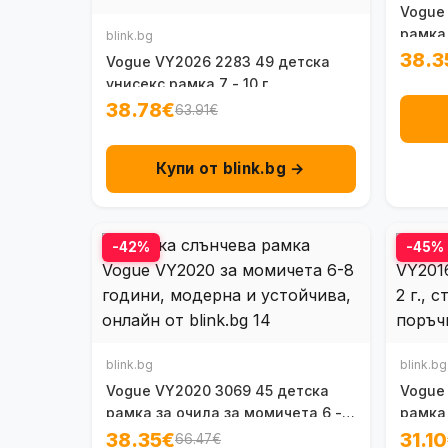
Vogue
рамка 
blink.bg
10 г.
38.3
Vogue VY2026 2283 49 детска
унисекс рамка 7 - 10 г.
38.78€
63.91€
Купи от blink.bg →
-42%
-45%
blink.bg
blink.bg
Vogue VY2020 3069 45 детска
Vogue
рамка за очила за момичета 6 - 8
рамка 
г.
г.
38.35€
31.1
66.47€