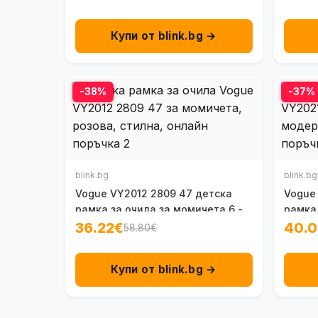
Купи от blink.bg →
-38%
-37%
blink.bg
blink.bg
Vogue VY2012 2809 47 детска
Vogue
рамка за очила за момичета 6 - 8
рамка 
г.
36.22€
40.0
58.80€
Купи от blink.bg →