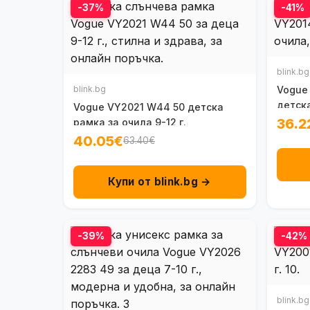
-37%
-41%
blink.bg
blink.bg
Vogue 
детска
Vogue VY2021 W44 50 детска
- 6 г.
36.2
рамка за очила 9-12 г.
40.05€
63.40€
Купи от blink.bg →
-39%
-42%
blink.bg