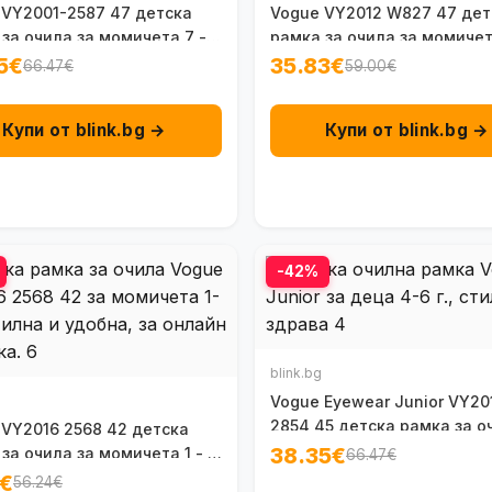
 VY2001-2587 47 детска
Vogue VY2012 W827 47 дет
за очила за момичета 7 -
рамка за очила за момичет
г.
5€
35.83€
66.47€
59.00€
Купи от blink.bg →
Купи от blink.bg →
-42%
blink.bg
Vogue Eyewear Junior VY20
2854 45 детска рамка за о
 VY2016 2568 42 детска
4-6 г.
38.35€
за очила за момичета 1 - 2
66.47€
0€
56.24€