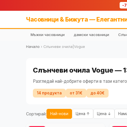
-
Часовници & Бижута — Елегантни
Мъжки часовници
дамски часовници
Слън
Начало
›
Слънчеви очила|Vogue
Слънчеви очила Vogue — 
Разгледай най-добрите оферти в тази катего
14 продукта
от 31€
до 40€
Сортирай:
Най-нови
Цена ↑
Цена ↓
Нам