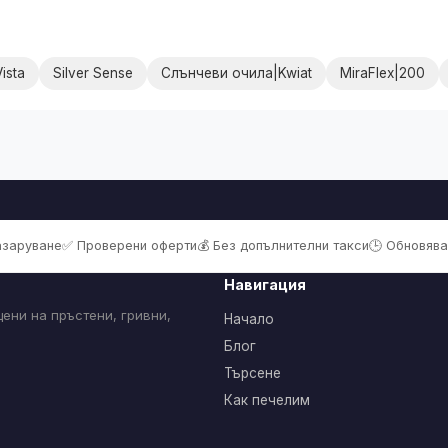
ista
Silver Sense
Слънчеви очила|Kwiat
MiraFlex|200
пазаруване
✅ Проверени оферти
💰 Без допълнителни такси
🕒 Обновява
Навигация
ени на пръстени, гривни,
Начало
Блог
Търсене
Как печелим