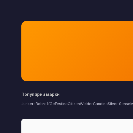
Популярни марки
Junkers
Bobroff
Gc
Festina
Citizen
Welder
Candino
Silver Sense
M