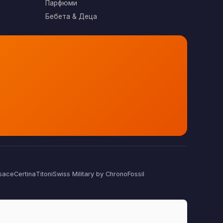
Парфюми
Бебета & Деца
sace
Certina
Titoni
Swiss Military by Chrono
Fossil