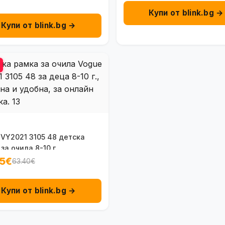
Купи от blink.bg →
Купи от blink.bg →
 VY2021 3105 48 детска
за очила 8-10 г.
5€
63.40€
Купи от blink.bg →