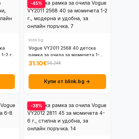
-45%
blink.bg
ка
Vogue VY2011 2568 40 детска
1-2 г.
рамка за очила за момичета 1-2
г.
31.10€
56.24€
Купи от blink.bg →
-38%