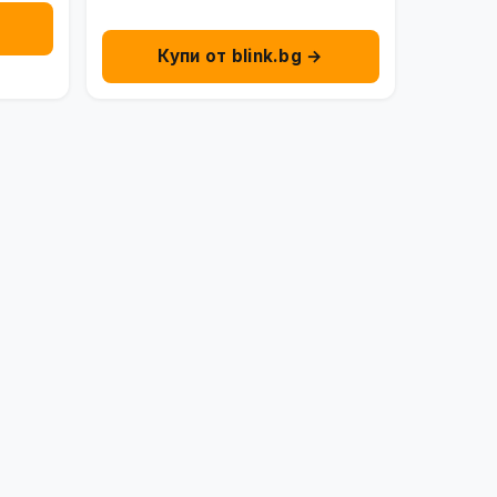
Купи от blink.bg →