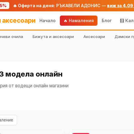
75%
🔥 Оферта на деня:
РЪКАВЕЛИ АДОНИС —
виж за 4.09
 аксесоари
Начало
🔥 Намаления
Блог
🧮 Ка
чеви очила
Бижута и аксесоари
Аксесоари
Дамски п
13 модела онлайн
рия от водещи онлайн магазини
аление