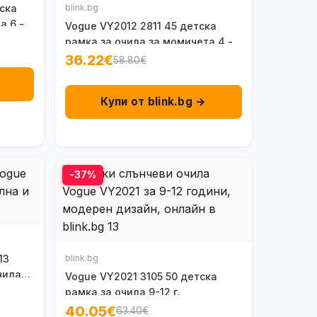
ска
blink.bg
а 6 - 8
Vogue VY2012 2811 45 детска
рамка за очила за момичета 4 - 6
г.
36.22€
58.80€
Купи от blink.bg →
-37%
13
blink.bg
чила
Vogue VY2021 3105 50 детска
рамка за очила 9-12 г.
40.05€
63.40€