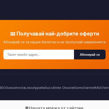
📧 Получавай най-добрите оферти
Абонирай се за нашия бюлетин и не пропускай намаленията
Абонирай се
IDO
Guess
Invicta
Lotus
Appella
Gucci
Emile Chouriet
Sonno
Garmin
RADO
Ver
🌐 Нашата мрежа от сайтове