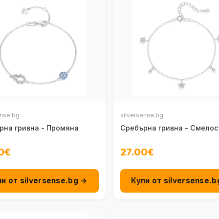
ense.bg
silversense.bg
рна гривна - Промяна
Сребърна гривна - Смелос
0€
27.00€
пи от silversense.bg →
Купи от silversense.b