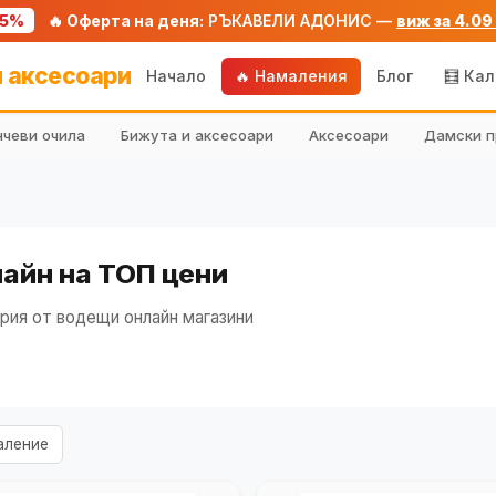
75%
🔥 Оферта на деня:
РЪКАВЕЛИ АДОНИС —
виж за 4.09
 аксесоари
Начало
🔥 Намаления
Блог
🧮 Ка
чеви очила
Бижута и аксесоари
Аксесоари
Дамски п
айн на ТОП цени
рия от водещи онлайн магазини
аление