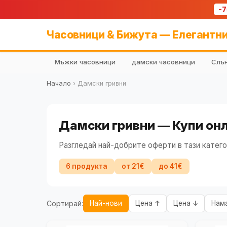
-
Часовници & Бижута — Елегантни
Мъжки часовници
дамски часовници
Слън
Начало
›
Дамски гривни
Дамски гривни — Купи онл
Разгледай най-добрите оферти в тази катего
6 продукта
от 21€
до 41€
Сортирай:
Най-нови
Цена ↑
Цена ↓
Нам