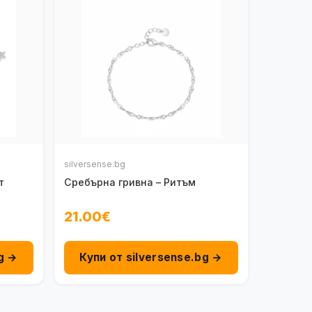
silversense.bg
т
Сребърна гривна – Ритъм
21.00€
g →
Купи от silversense.bg →