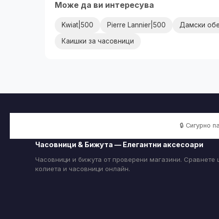
Може да ви интересува
Kwiat|500
Pierre Lannier|500
Дамски об
Каишки за часовници
🔒 Сигурно 
Часовници & Бижута — Елегантни аксесоари
Часовници и бижута от проверени магазини. Сравнете ц
колиета и часовници онлайн.