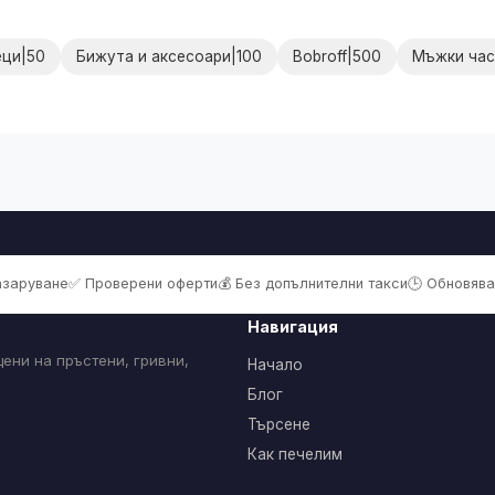
еци|50
Бижута и аксесоари|100
Bobroff|500
Мъжки час
пазаруване
✅ Проверени оферти
💰 Без допълнителни такси
🕒 Обновява
Навигация
ени на пръстени, гривни,
Начало
Блог
Търсене
Как печелим