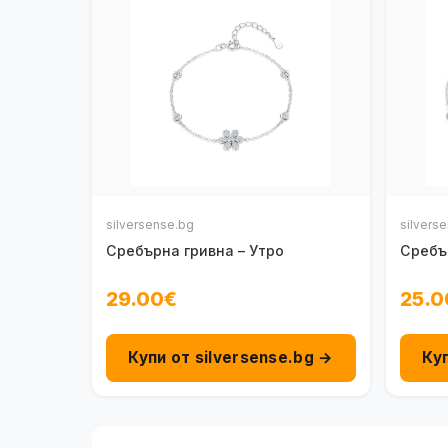
silversense.bg
silvers
Сребърна гривна – Утро
Сребъ
29.00€
25.0
Купи от silversense.bg →
Ку