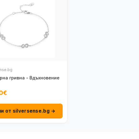
ense.bg
рна гривна - Вдъхновение
0€
пи от silversense.bg →