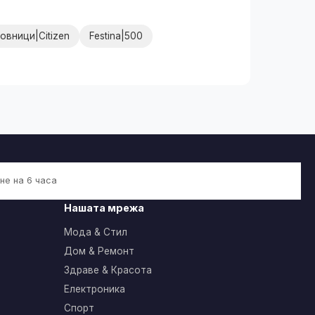
овници|Citizen
Festina|500
не на 6 часа
Нашата мрежа
Мода & Стил
Дом & Ремонт
Здраве & Красота
Електроника
Спорт