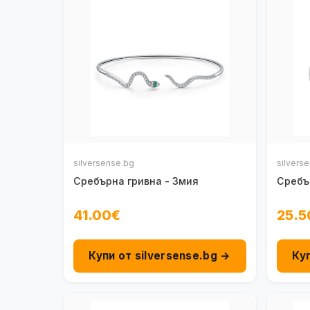
silversense.bg
silvers
Сребърна гривна - Змия
Сребъ
41.00€
25.5
Купи от silversense.bg →
Ку