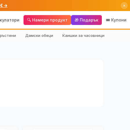
 € →
×
лкулатори
🔍 Намери продукт
🎁 Подарък
🎟️ Купони
ръстени
Дамски обеци
Каишки за часовници