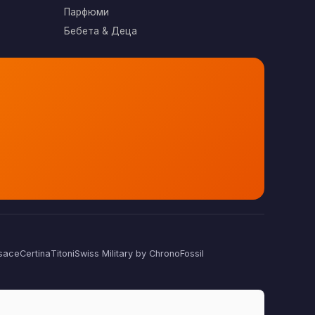
Парфюми
Бебета & Деца
sace
Certina
Titoni
Swiss Military by Chrono
Fossil