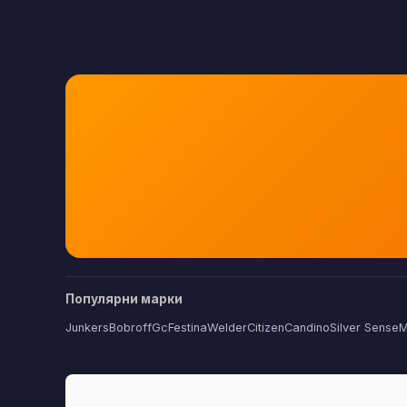
Популярни марки
Junkers
Bobroff
Gc
Festina
Welder
Citizen
Candino
Silver Sense
M