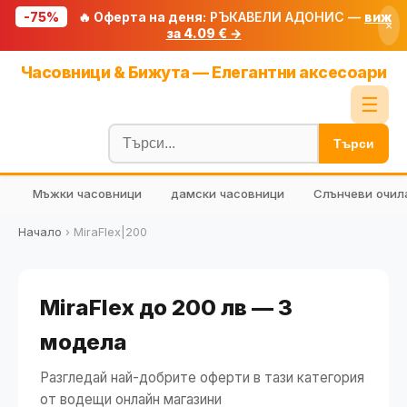
-75%
🔥 Оферта на деня:
РЪКАВЕЛИ АДОНИС —
виж
×
за 4.09 € →
Начало
Часовници & Бижута — Елегантни аксесоари
🔥 Намаления
☰
Блог
Търси
🧮 Калкулатори
Мъжки часовници
дамски часовници
Слънчеви очил
🔍 Намери продукт
🎁 Подарък
Начало
›
MiraFlex|200
🎟️ Купони
MiraFlex до 200 лв — 3
модела
Разгледай най-добрите оферти в тази категория
от водещи онлайн магазини