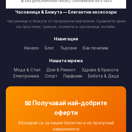
💰 Без допълнителни такси
🕒 Обновяване на 6 часа
Часовници & Бижута — Елегантни аксесоари
Часовници и бижута от проверени магазини. Сравнете цени
на пръстени, гривни, колиета и часовници онлайн.
Навигация
Начало
Блог
Търсене
Как печелим
Нашата мрежа
Мода & Стил
Дом & Ремонт
Здраве & Красота
Електроника
Спорт
Парфюми
Бебета & Деца
📧 Получавай най-добрите
оферти
Абонирай се за нашия бюлетин и не пропускай
намаленията