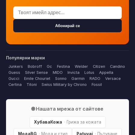
Абонирай се
Популярни марки
Junkers
Bobroff
Gc
Festina
Welder
Citizen
Candino
Guess
Silver Sense
MIDO
Invicta
Lotus
Appella
Gucci
Emile Chouriet
Sonno
Garmin
RADO
Versace
Certina
Titoni
Swiss Military by Chrono
Fossil
🌐 Нашата мрежа от сайтове
ХубаваКожа
· Грижа за кожата
МодаBG
· Мода и стил
Patuvai
· Пътуване