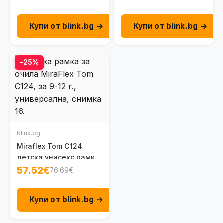
7 г.
Купи от blink.bg →
Купи от blink.bg →
-25%
blink.bg
Miraflex Tom C124
детска унисекс рамка
за очила 9-12 г.
57.52€
76.69€
Купи от blink.bg →