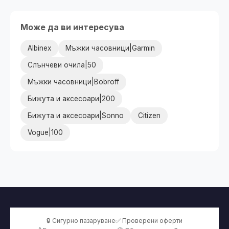
Може да ви интересува
Albinex
Мъжки часовници|Garmin
Слънчеви очила|50
Мъжки часовници|Bobroff
Бижута и аксесоари|200
Бижута и аксесоари|Sonno
Citizen
Vogue|100
🔒 Сигурно пазаруване
✅ Проверени оферти