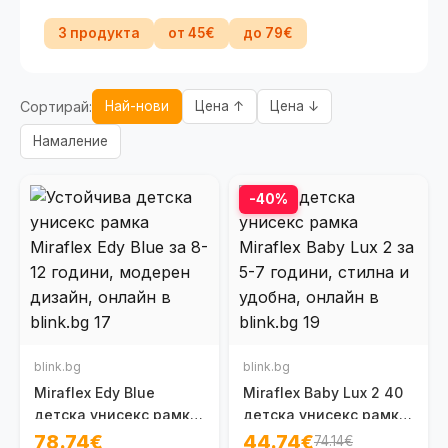
3 продукта
от 45€
до 79€
Сортирай:
Най-нови
Цена ↑
Цена ↓
Намаление
-40%
blink.bg
blink.bg
Miraflex Edy Blue
Miraflex Baby Lux 2 40
детска унисекс рамка
детска унисекс рамка
за очила 8-12 г.
за очила за деца на 5 -
78.74€
44.74€
74.14€