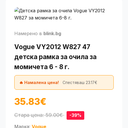
Намерено в
blink.bg
Vogue VY2012 W827 47
детска рамка за очила за
момичета 6 - 8 г.
🔥 Намалена цена!
Спестяваш 23.17€
35.83€
Стара цена: 59.00€
-39%
Марка:
Vogue