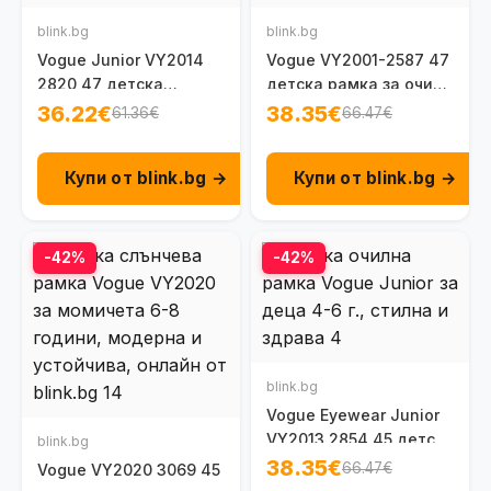
blink.bg
blink.bg
Vogue Junior VY2014
Vogue VY2001-2587 47
2820 47 детска
детска рамка за очила
унисекс рамка за
за момичета 7 - 10 г.
36.22€
38.35€
61.36€
66.47€
очила 4 - 6 г.
Купи от blink.bg →
Купи от blink.bg →
-42%
-42%
blink.bg
Vogue Eyewear Junior
VY2013 2854 45 детска
blink.bg
рамка за очила 4-6 г.
38.35€
66.47€
Vogue VY2020 3069 45