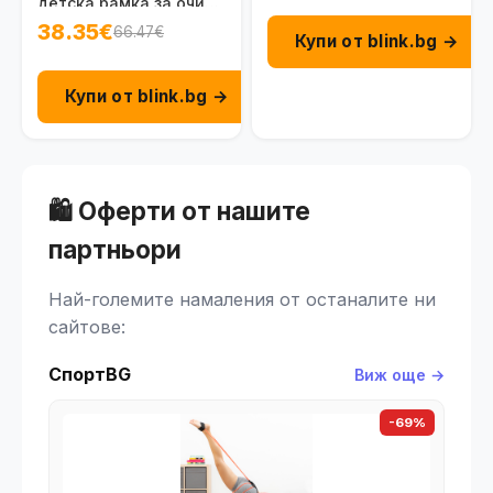
детска рамка за очила
за момичета 6 - 8 г.
38.35€
66.47€
Купи от blink.bg →
Купи от blink.bg →
🛍️ Оферти от нашите
партньори
Най-големите намаления от останалите ни
сайтове:
СпортBG
Виж още →
-69%