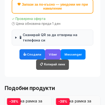
💖 Запази за по-късно — уведоми ме при
намаление
✓ Проверена оферта
🕑 Цена обновена преди 1 ден
Сканирай QR за да отвориш на
📱
телефона си
👍 Сподели
Viber
Messenger
📋 Копирай линк
Подобни продукти
-38%
-38%