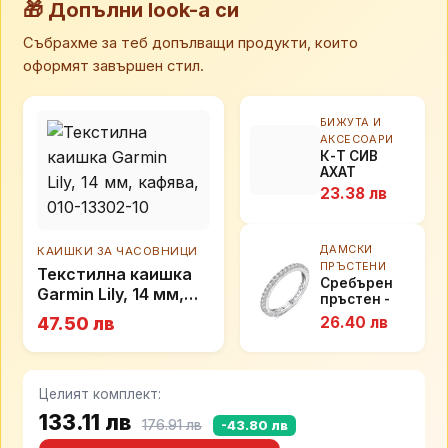
🎁 Допълни look-а си
Събрахме за теб допълващи продукти, които
оформят завършен стил.
БИЖУТА И
АКСЕСОАРИ
К-Т СИВ
АХАТ
23.38 лв
ДАМСКИ
КАИШКИ ЗА ЧАСОВНИЦИ
ПРЪСТЕНИ
Текстилна каишка
Сребърен
Garmin Lily, 14 мм,
пръстен -
кафява, 010-13302-
Постоянност
47.50 лв
26.40 лв
10
Целият комплект:
133.11 лв
176.91 лв
-43.80 лв