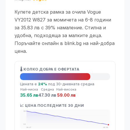
Купете детска рамка за очила Vogue
VY2012 W827 за момичета на 6-8 години
за 35.83 лв с 39% намаление. Стилна и
удобна, подходяща за малките деца.
Поръчайте онлайн в blink.bg на най-добра
цена.
🌡️ КОЛКО ДОБРА Е ОФЕРТАТА
🔥 Топ оферта
Цената е
24%
под 30-дневната средна
Най-ниска
Средна
Най-висока
35.65 лв
47.30 лв
59.00 лв
📈 ЦЕНА ПОСЛЕДНИТЕ 30 ДНИ
59
36
08.07
06.08