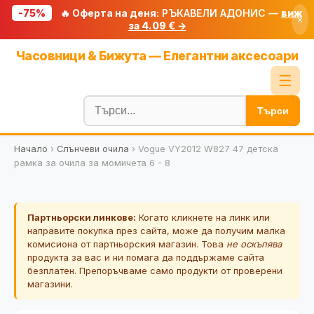
-75%
🔥 Оферта на деня:
РЪКАВЕЛИ АДОНИС —
виж
×
за 4.09 € →
Начало
Часовници & Бижута — Елегантни аксесоари
🔥 Намаления
☰
Блог
Търси
🧮 Калкулатори
Начало
›
Слънчеви очила
›
Vogue VY2012 W827 47 детска
🔍 Намери продукт
рамка за очила за момичета 6 - 8
🎁 Подарък
🎟️ Купони
Партньорски линкове:
Когато кликнете на линк или
направите покупка през сайта, може да получим малка
комисиона от партньорския магазин. Това
не оскъпява
продукта за вас и ни помага да поддържаме сайта
безплатен. Препоръчваме само продукти от проверени
магазини.