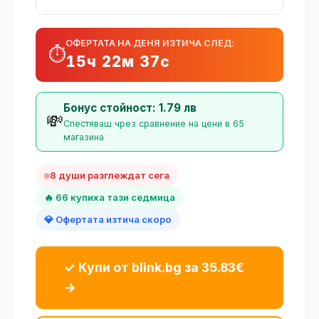
ОФЕРТАТА НА ДЕНЯ ИЗТИЧА СЛЕД:
⏱️
15ч 22м 36с
Бонус стойност: 1.79 лв
💸
Спестяваш чрез сравнение на цени в 65
магазина
8 души разглеждат сега
🔥 66 купиха тази седмица
💎 Офертата изтича скоро
✓ Купи от blink.bg за 35.83€
→