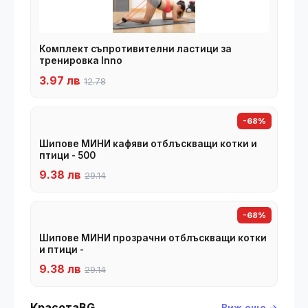
Комплект съпротивителни ластици за
тренировка Inno
3.97 лв
12.78
-68%
Шипове МИНИ кафяви отблъскващи котки и
птици - 500
9.38 лв
29.14
-68%
Шипове МИНИ прозрачни отблъскващи котки
и птици -
9.38 лв
29.14
КрасотаBG
Виж още →