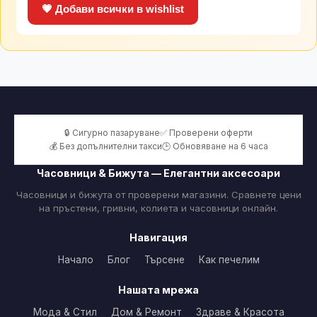
💗 Добави всички в wishlist
🔒 Сигурно пазаруване
✅ Проверени оферти
💰 Без допълнителни такси
🕒 Обновяване на 6 часа
Часовници & Бижута — Елегантни аксесоари
Часовници и бижута от проверени магазини. Сравнете цени
на пръстени, гривни, колиета и часовници онлайн.
Навигация
Начало
Блог
Търсене
Как печелим
Нашата мрежа
Мода & Стил
Дом & Ремонт
Здраве & Красота