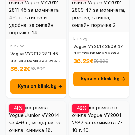
blink.bg
blink.bg
Vogue VY2012 2809 47
детска рамка за очила
Vogue VY2012 2811 45
за момичета 6 - 8 г.
36.22€
детска рамка за очила
58.80€
за момичета 4 - 6 г.
36.22€
58.80€
Купи от blink.bg →
Купи от blink.bg →
-41%
-42%