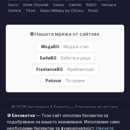
Gucci
Emile Chouriet
Sonno
Garmin
RADO
Versace
Certina
Titoni
Swiss Military by Chrono
Fossil
🌐 Нашата мрежа от сайтове
МодаBG
· Мода и стил
БебиBG
· Бебета и деца
FreelanceBG
· Фрийлансъри
Patuvai
· Пътуване
© 2026 Часовници & Бижута — Елегантни аксесоари.
Всички права запазени.
🍪 Бисквитки
— Този сайт използва бисквитки за
Партньорско разкриване:
Този сайт е независим и
подобряване на вашето изживяване. Използваме само
съдържа партньорски (affiliate) линкове. Когато купите
необходими бисквитки за функционалност.
Научете
Този сайт използва бисквитки за по-добро