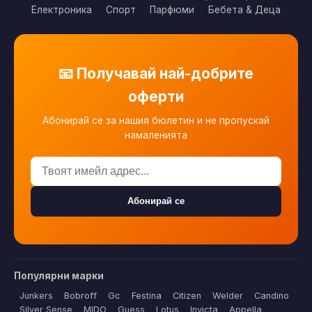
Електроника
Спорт
Парфюми
Бебета & Деца
📧 Получавай най-добрите
оферти
Абонирай се за нашия бюлетин и не пропускай
намаленията
Абонирай се
Популярни марки
Junkers
Bobroff
Gc
Festina
Citizen
Welder
Candino
Silver Sense
MIDO
Guess
Lotus
Invicta
Appella