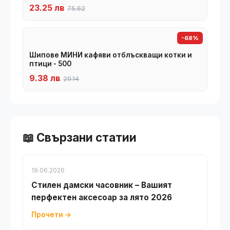
23.25 лв
75.62
-68%
Шипове МИНИ кафяви отблъскващи котки и
птици - 500
9.38 лв
29.14
📖 Свързани статии
19.06.2026
Стилен дамски часовник – Вашият
перфектен аксесоар за лято 2026
Прочети →