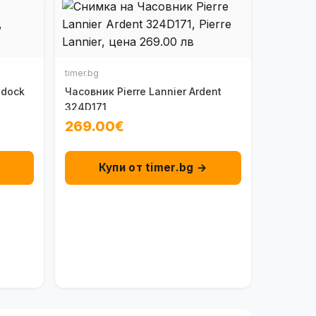
timer.bg
ddock
Часовник Pierre Lannier Ardent
324D171
269.00€
→
Купи от timer.bg →