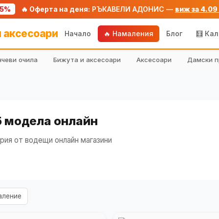
75%
🔥 Оферта на деня:
РЪКАВЕЛИ АДОНИС —
виж за 4.09
 аксесоари
Начало
🔥 Намаления
Блог
🧮 Ка
чеви очила
Бижута и аксесоари
Аксесоари
Дамски п
 5 модела онлайн
рия от водещи онлайн магазини
аление