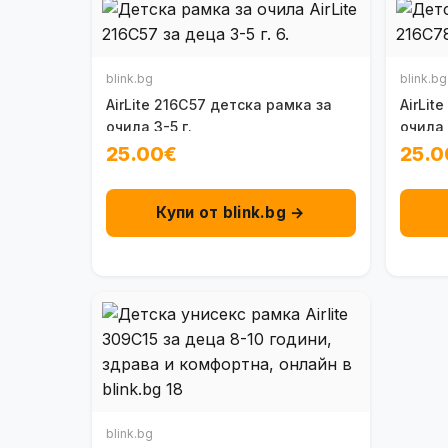
blink.bg
blink.bg
AirLite 216C57 детска рамка за
AirLit
очила 3-5 г.
очила 
25.00€
25.0
Купи от blink.bg →
blink.bg