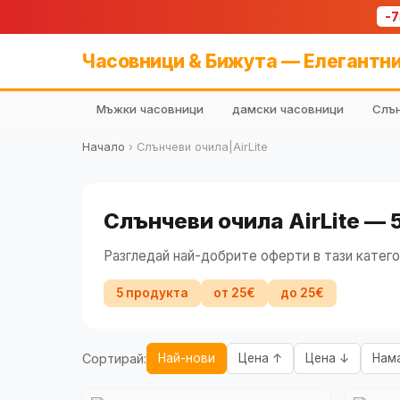
-
Часовници & Бижута — Елегантни
Мъжки часовници
дамски часовници
Слън
Начало
›
Слънчеви очила|AirLite
Слънчеви очила AirLite —
Разгледай най-добрите оферти в тази катего
5 продукта
от 25€
до 25€
Сортирай:
Най-нови
Цена ↑
Цена ↓
Нам