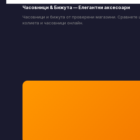
Часовници & Бижута — Елегантни аксесоари
Часовници и бижута от проверени магазини. Сравнете ц
колиета и часовници онлайн.