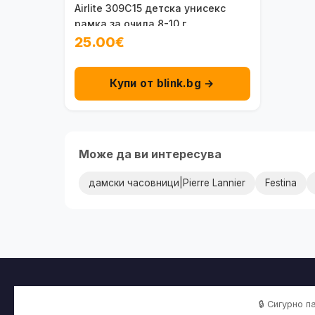
Airlite 309C15 детска унисекс
рамка за очила 8-10 г.
25.00€
Купи от blink.bg →
Може да ви интересува
дамски часовници|Pierre Lannier
Festina
🔒 Сигурно 