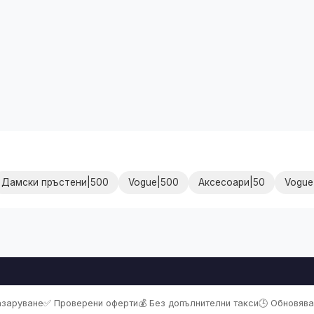
Дамски пръстени|500
Vogue|500
Аксесоари|50
Vogue
пазаруване
✅ Проверени оферти
💰 Без допълнителни такси
🕒 Обновява