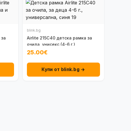
blink.bg
 за
Airlite 215C40 детска рамка за
очила, унисекс (4-6 г.)
25.00€
Купи от blink.bg →