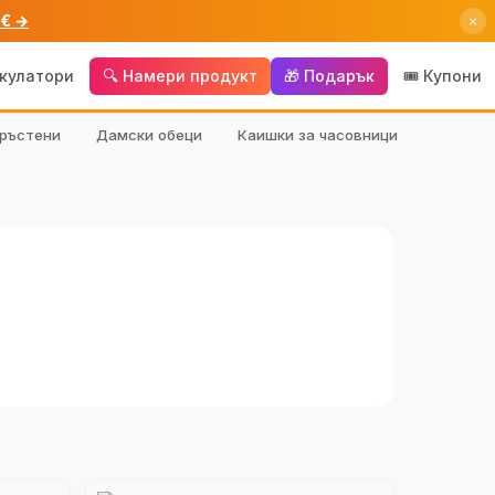
 € →
×
лкулатори
🔍 Намери продукт
🎁 Подарък
🎟️ Купони
ръстени
Дамски обеци
Каишки за часовници