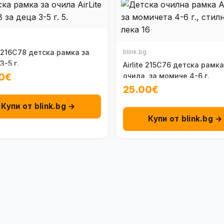
e 216C78 детска рамка за
blink.bg
3-5 г.
Airlite 215C76 детска рамка
0€
очила, за момиче 4-6 г.
25.00€
Купи от blink.bg →
Купи от blink.bg →