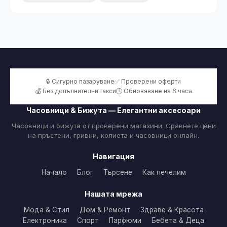
🔒 Сигурно пазаруване
✅ Проверени оферти
💰 Без допълнителни такси
🕒 Обновяване на 6 часа
Часовници & Бижута — Елегантни аксесоари
Часовници и бижута от проверени магазини. Сравнете цени
на пръстени, гривни, колиета и часовници онлайн.
Навигация
Начало
Блог
Търсене
Как печелим
Нашата мрежа
Мода & Стил
Дом & Ремонт
Здраве & Красота
Електроника
Спорт
Парфюми
Бебета & Деца