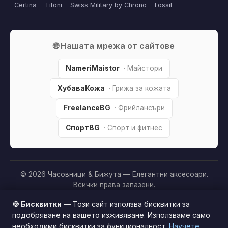
Certina
Titoni
Swiss Military by Chrono
Fossil
🌐 Нашата мрежа от сайтове
NameriMaistor
· Майстори
ХубаваКожа
· Грижа за кожата
FreelanceBG
· Фрийлансъри
СпортBG
· Спорт и фитнес
© 2026 Часовници & Бижута — Елегантни аксесоари.
Всички права запазени.
Партньорско разкриване:
Този сайт е независим и
🍪 Бисквитки
— Този сайт използва бисквитки за
съдържа партньорски (affiliate) линкове. Когато купите
подобряване на вашето изживяване. Използваме само
продукт през тях, може да получим малка комисиона от
необходими бисквитки за функционалност.
Научете
Този сайт използва бисквитки за по-добро