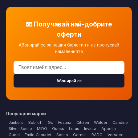
📧 Получавай най-добрите
оферти
Абонирай се за нашия бюлетин и не пропускай
намаленията
Абонирай се
Популярни марки
Junkers
Bobroff
Gc
Festina
Citizen
Welder
Candino
Silver Sense
MIDO
Guess
Lotus
Invicta
Appella
Gucci
Emile Chouriet
Sonno
Garmin
RADO
Versace