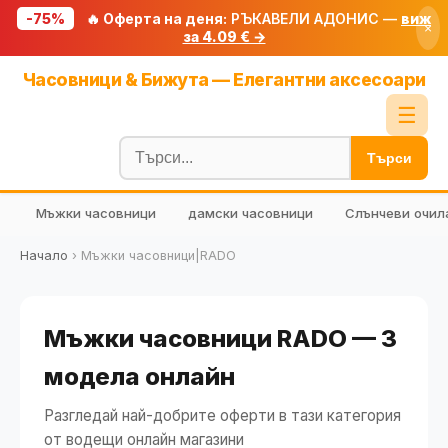
-75%
🔥 Оферта на деня:
РЪКАВЕЛИ АДОНИС —
виж
×
за 4.09 € →
Начало
Часовници & Бижута — Елегантни аксесоари
🔥 Намаления
☰
Блог
Търси
🧮 Калкулатори
Мъжки часовници
дамски часовници
Слънчеви очил
🔍 Намери продукт
🎁 Подарък
Начало
›
Мъжки часовници|RADO
🎟️ Купони
Мъжки часовници RADO — 3
модела онлайн
Разгледай най-добрите оферти в тази категория
от водещи онлайн магазини