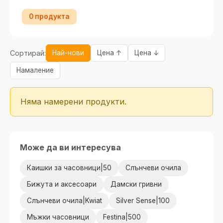
0 продукта
Сортирай:
Най-нови
Цена ↑
Цена ↓
Намаление
Няма намерени продукти.
Може да ви интересува
Каишки за часовници|50
Слънчеви очила
Бижута и аксесоари
Дамски гривни
Слънчеви очила|Kwiat
Silver Sense|100
Мъжки часовници
Festina|500