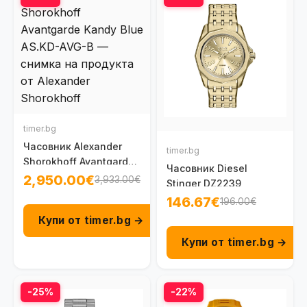
timer.bg
Часовник Alexander
timer.bg
Shorokhoff Avantgarde
Часовник Diesel
Kandy Blue AS.KD-AVG-
2,950.00€
3,933.00€
Stinger DZ2239
B
146.67€
196.00€
Купи от timer.bg →
Купи от timer.bg →
-25%
-22%