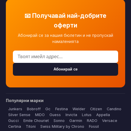
📧 Получавай най-добрите
оферти
Абонирай се за нашия бюлетин и не пропускай
намаленията
Абонирай се
Популярни марки
Junkers
Bobroff
Gc
Festina
Welder
Citizen
Candino
Silver Sense
MIDO
Guess
Invicta
Lotus
Appella
Gucci
Emile Chouriet
Sonno
Garmin
RADO
Versace
Certina
Titoni
Swiss Military by Chrono
Fossil