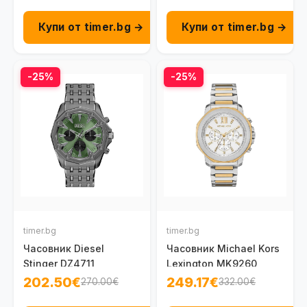
Купи от timer.bg →
Купи от timer.bg →
-25%
-25%
timer.bg
timer.bg
Часовник Diesel
Часовник Michael Kors
Stinger DZ4711
Lexington MK9260
202.50€
249.17€
270.00€
332.00€