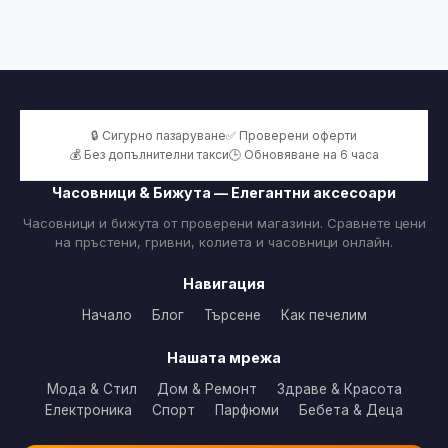
🔒 Сигурно пазаруване
✅ Проверени оферти
💰 Без допълнителни такси
🕒 Обновяване на 6 часа
Часовници & Бижута — Елегантни аксесоари
Часовници и бижута от проверени магазини. Сравнете цени
на пръстени, гривни, колиета и часовници онлайн.
Навигация
Начало
Блог
Търсене
Как печелим
Нашата мрежа
Мода & Стил
Дом & Ремонт
Здраве & Красота
Електроника
Спорт
Парфюми
Бебета & Деца