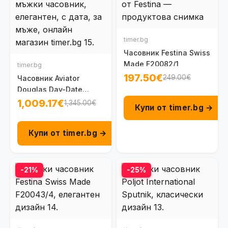
timer.bg
Часовник Festina Swiss
Made F20082/1
timer.bg
197.50€
249.00€
Часовник Aviator
Douglas Day-Date
V.3.44.2.402.5
1,009.17€
1,345.00€
Купи от timer.bg →
Купи от timer.bg →
-21%
-25%