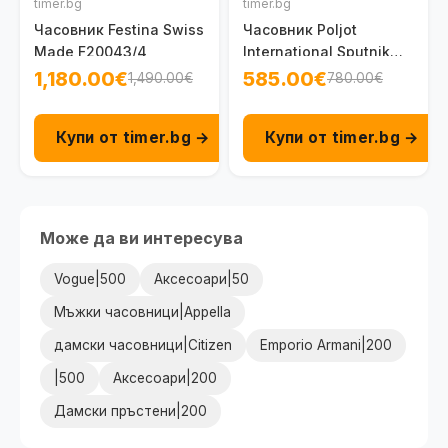
timer.bg
timer.bg
Часовник Festina Swiss
Часовник Poljot
Made F20043/4
International Sputnik
9931.294077
1,180.00€
585.00€
1,490.00€
780.00€
Купи от timer.bg →
Купи от timer.bg →
Може да ви интересува
Vogue|500
Аксесоари|50
Мъжки часовници|Appella
дамски часовници|Citizen
Emporio Armani|200
|500
Аксесоари|200
Дамски пръстени|200