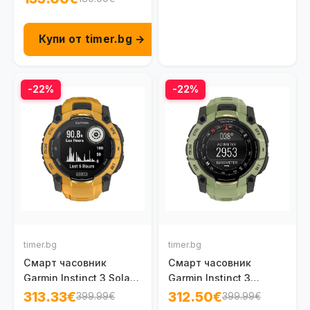
Купи от timer.bg →
-22%
-22%
timer.bg
timer.bg
Смарт часовник
Смарт часовник
Garmin Instinct 3 Solar
Garmin Instinct 3
50 мм Sunburst/Grey
Amoled 50 мм Fern
313.33€
312.50€
399.99€
399.99€
010-02935-02
Green 010-03020-02