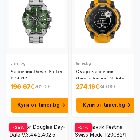
timer.bg
timer.bg
Часовник Diesel Spiked
Смарт часовник
DZ4712
Garmin Instinct 3 Solar
45 мм Sunburst/Grey
196.67€
274.16€
262.00€
349.99€
010-02934-02
Купи от timer.bg →
Купи от timer.bg →
-25%
-21%