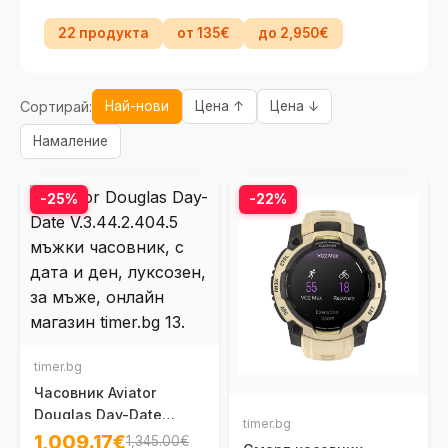
22 продукта
от 135€
до 2,950€
Сортирай:
Най-нови
Цена ↑
Цена ↓
Намаление
-25%
-22%
timer.bg
Часовник Aviator
Douglas Day-Date
timer.bg
V.3.44.2.404.5
1,009.17€
1,345.00€