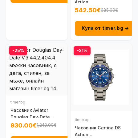
Action
C048.417.11.051.00
542.50€
685.00€
Купи от timer.bg →
-25%
-21%
timer.bg
Часовник Aviator
Douglas Day-Date
timer.bg
V.3.44.2.404.4
930.00€
1,240.00€
Часовник Certina DS
Action