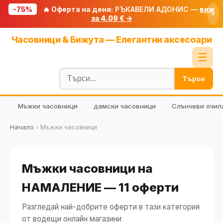
-75%
🔥 Оферта на деня:
РЪКАВЕЛИ АДОНИС —
виж
×
за 4.09 € →
Начало
Часовници & Бижута — Елегантни аксесоари
🔥 Намаления
☰
Блог
Търси
🧮 Калкулатори
Мъжки часовници
дамски часовници
Слънчеви очил
🔍 Намери продукт
🎁 Подарък
Начало
›
Мъжки часовници
🎟️ Купони
Мъжки часовници на
НАМАЛЕНИЕ — 11 оферти
Разгледай най-добрите оферти в тази категория
от водещи онлайн магазини