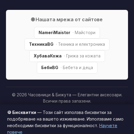
🌐 Нашата мрежа от сайтове
NameriMaistor
· Майстори
ТехникаBG
· Техника и електроника
ХубаваКожа
· Грижа за кожата
БебиBG
· Бебета и деца
© 2026 Часовници & Бижута — Елегантни аксесоари.
Всички права запазени.
Партньорско разкриване:
Този сайт е независим и
🍪 Бисквитки
— Този сайт използва бисквитки за
съдържа партньорски (affiliate) линкове. Когато купите
подобряване на вашето изживяване. Използваме само
продукт през тях, може да получим малка комисиона от
необходими бисквитки за функционалност.
Научете
Този сайт използва бисквитки за по-добро
магазина —
без
това да оскъпява покупката за вас. Това
повече
потребителско изживяване.
Научи повече