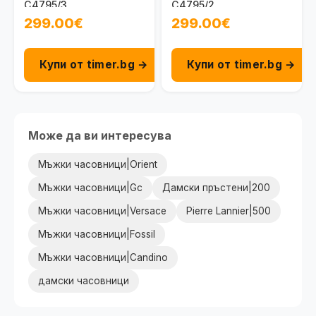
C4795/3
C4795/2
299.00€
299.00€
Купи от timer.bg →
Купи от timer.bg →
Може да ви интересува
Мъжки часовници|Orient
Мъжки часовници|Gc
Дамски пръстени|200
Мъжки часовници|Versace
Pierre Lannier|500
Мъжки часовници|Fossil
Мъжки часовници|Candino
дамски часовници