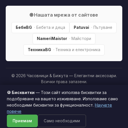
🌐 Нашата мрежа от сайтове
БебиBG
· Бебета и деца
Patuvai
· Пътуване
NameriMaistor
· Майстори
ТехникаBG
· Техника и електроника
© 2026 Часовници & Бижута — Елегантни аксесоари.
Всички права запазени.
Партньорско разкриване:
Този сайт е независим и
🍪 Бисквитки
— Този сайт използва бисквитки за
съдържа партньорски (affiliate) линкове. Когато купите
подобряване на вашето изживяване. Използваме само
продукт през тях, може да получим малка комисиона от
необходими бисквитки за функционалност.
Научете
Този сайт използва бисквитки за по-добро
магазина —
без
това да оскъпява покупката за вас. Това
повече
потребителско изживяване.
Научи повече
ни помага да поддържаме сайта безплатен.
Как
Приемам
Само необходими
Приемам
печелим »