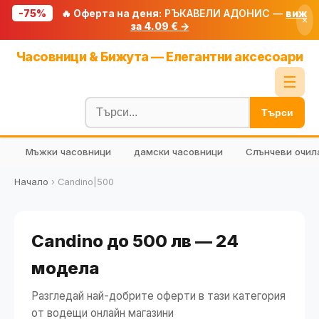
-75%
🔥 Оферта на деня:
РЪКАВЕЛИ АДОНИС —
виж
×
за 4.09 € →
Начало
Часовници & Бижута — Елегантни аксесоари
🔥 Намаления
☰
Блог
Търси
🧮 Калкулатори
Мъжки часовници
дамски часовници
Слънчеви очил
🔍 Намери продукт
🎁 Подарък
Начало
›
Candino|500
🎟️ Купони
Candino до 500 лв — 24
модела
Разгледай най-добрите оферти в тази категория
от водещи онлайн магазини