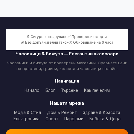
🔒 Сигурно пазаруване
✅ Проверени оферти
💰 Без допълнителни такси
🕒 Обновяване на 6 часа
Часовници & Бижута — Елегантни аксесоари
Часовници и бижута от проверени магазини. Сравнете цени
на пръстени, гривни, колиета и часовници онлайн.
Навигация
Начало
Блог
Търсене
Как печелим
Нашата мрежа
Мода & Стил
Дом & Ремонт
Здраве & Красота
Електроника
Спорт
Парфюми
Бебета & Деца