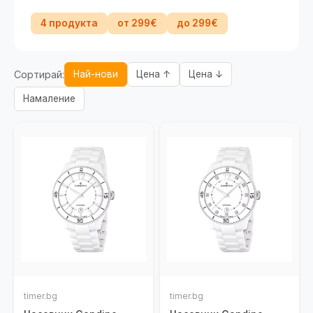
4 продукта
от 299€
до 299€
Сортирай:
Най-нови
Цена ↑
Цена ↓
Намаление
timer.bg
timer.bg