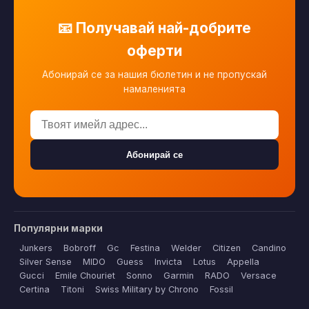
📧 Получавай най-добрите
оферти
Абонирай се за нашия бюлетин и не пропускай
намаленията
Абонирай се
Популярни марки
Junkers
Bobroff
Gc
Festina
Welder
Citizen
Candino
Silver Sense
MIDO
Guess
Invicta
Lotus
Appella
Gucci
Emile Chouriet
Sonno
Garmin
RADO
Versace
Certina
Titoni
Swiss Military by Chrono
Fossil