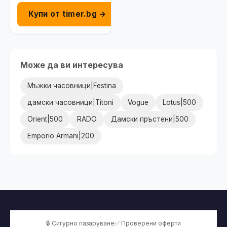
Купи от timer.bg →
Може да ви интересува
Мъжки часовници|Festina
дамски часовници|Titoni
Vogue
Lotus|500
Orient|500
RADO
Дамски пръстени|500
Emporio Armani|200
🔒 Сигурно пазаруване
✅ Проверени оферти