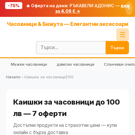
-75%
🔥 Оферта на деня:
РЪКАВЕЛИ АДОНИС —
виж
×
за 4.09 € →
Начало
Часовници & Бижута — Елегантни аксесоари
🔥 Намаления
☰
Блог
Търси
🧮 Калкулатори
Мъжки часовници
дамски часовници
Слънчеви очил
🔍 Намери продукт
🎁 Подарък
Начало
›
Каишки за часовници|100
🎟️ Купони
Каишки за часовници до 100
лв — 7 оферти
Достъпни продукти на страхотни цени — купи
онлайн с бърза доставка