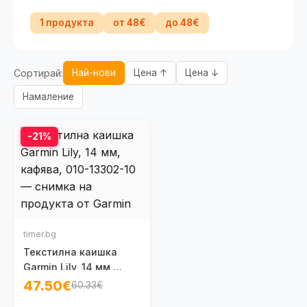
1 продукта
от 48€
до 48€
Сортирай:
Най-нови
Цена ↑
Цена ↓
Намаление
-21%
timer.bg
Текстилна каишка
Garmin Lily, 14 мм,
кафява, 010-13302-10
47.50€
60.33€