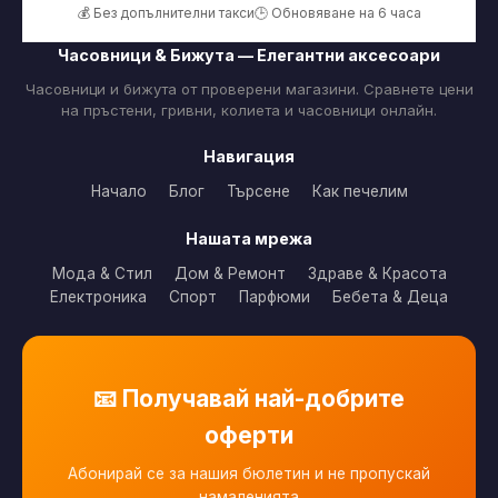
💰 Без допълнителни такси
🕒 Обновяване на 6 часа
Часовници & Бижута — Елегантни аксесоари
Часовници и бижута от проверени магазини. Сравнете цени
на пръстени, гривни, колиета и часовници онлайн.
Навигация
Начало
Блог
Търсене
Как печелим
Нашата мрежа
Мода & Стил
Дом & Ремонт
Здраве & Красота
Електроника
Спорт
Парфюми
Бебета & Деца
📧 Получавай най-добрите
оферти
Абонирай се за нашия бюлетин и не пропускай
намаленията