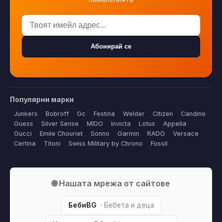
Абонирай се
Популярни марки
Junkers
Bobroff
Gc
Festina
Welder
Citizen
Candino
Guess
Silver Sense
MIDO
Invicta
Lotus
Appella
Gucci
Emile Chouriet
Sonno
Garmin
RADO
Versace
Certina
Titoni
Swiss Military by Chrono
Fossil
🌐 Нашата мрежа от сайтове
БебиBG
· Бебета и деца