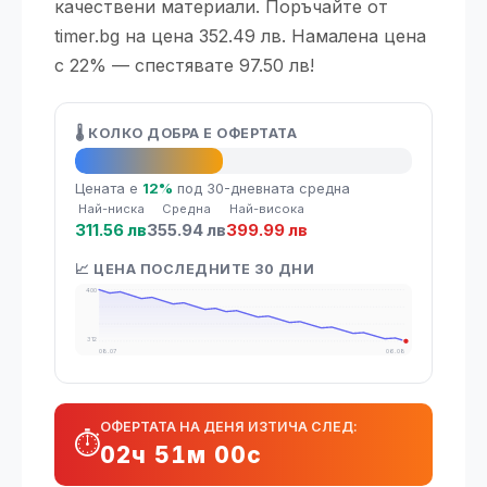
качествени материали. Поръчайте от
timer.bg на цена 352.49 лв. Намалена цена
с 22% — спестявате 97.50 лв!
🌡️ КОЛКО ДОБРА Е ОФЕРТАТА
👍 Добра оферта
Цената е
12%
под 30-дневната средна
Най-ниска
Средна
Най-висока
311.56 лв
355.94 лв
399.99 лв
📈 ЦЕНА ПОСЛЕДНИТЕ 30 ДНИ
400
312
08.07
06.08
ОФЕРТАТА НА ДЕНЯ ИЗТИЧА СЛЕД:
⏱️
02ч 50м 59с