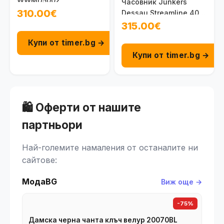
WWMD5002
Часовник Junkers
310.00€
Dessau Streamline 40
100095002021
315.00€
Купи от timer.bg →
Купи от timer.bg →
🛍️ Оферти от нашите
партньори
Най-големите намаления от останалите ни
сайтове:
МодаBG
Виж още →
-75%
Дамска черна чанта клъч велур 20070BL