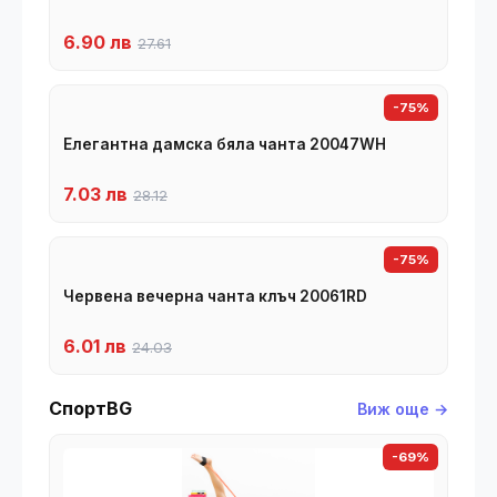
6.90 лв
27.61
-75%
Елегантна дамска бяла чанта 20047WH
7.03 лв
28.12
-75%
Червена вечерна чанта клъч 20061RD
6.01 лв
24.03
СпортBG
Виж още →
-69%