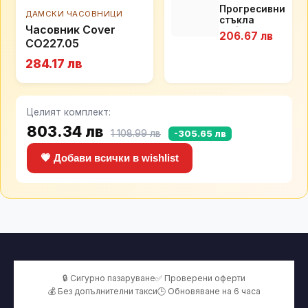
Прогресивни
ДАМСКИ ЧАСОВНИЦИ
стъкла
Часовник Cover
Essilor
206.67 лв
Comfort 3.0
CO227.05
284.17 лв
Целият комплект:
803.34 лв
1 108.99 лв
-305.65 лв
💗 Добави всички в wishlist
🔒 Сигурно пазаруване
✅ Проверени оферти
💰 Без допълнителни такси
🕒 Обновяване на 6 часа