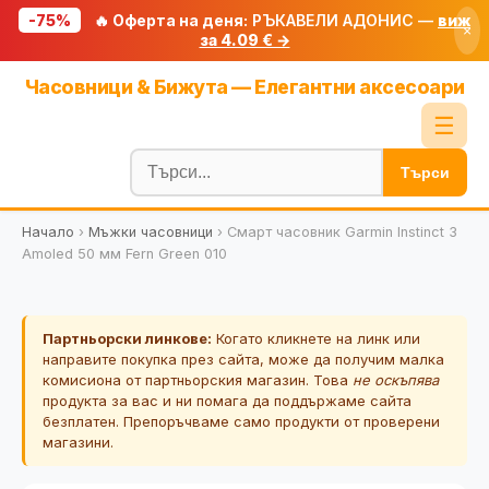
-75%
🔥 Оферта на деня:
РЪКАВЕЛИ АДОНИС —
виж
×
за 4.09 € →
Начало
Часовници & Бижута — Елегантни аксесоари
🔥 Намаления
☰
Блог
Търси
🧮 Калкулатори
Начало
›
Мъжки часовници
›
Смарт часовник Garmin Instinct 3
🔍 Намери продукт
Amoled 50 мм Fern Green 010
🎁 Подарък
🎟️ Купони
Партньорски линкове:
Когато кликнете на линк или
направите покупка през сайта, може да получим малка
комисиона от партньорския магазин. Това
не оскъпява
продукта за вас и ни помага да поддържаме сайта
безплатен. Препоръчваме само продукти от проверени
магазини.