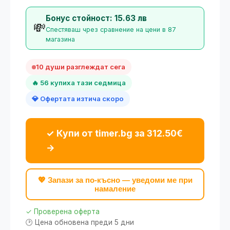
Бонус стойност: 15.63 лв
💸
Спестяваш чрез сравнение на цени в 87
магазина
10 души разглеждат сега
🔥 56 купиха тази седмица
💎 Офертата изтича скоро
✓ Купи от timer.bg за 312.50€
→
💖 Запази за по-късно — уведоми ме при
намаление
✓ Проверена оферта
🕑 Цена обновена преди 5 дни