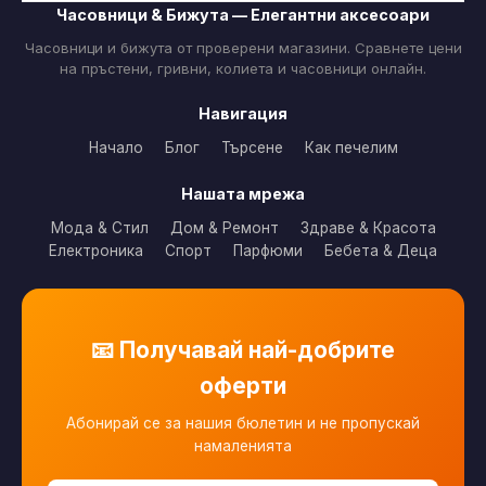
Часовници & Бижута — Елегантни аксесоари
Часовници и бижута от проверени магазини. Сравнете цени
на пръстени, гривни, колиета и часовници онлайн.
Навигация
Начало
Блог
Търсене
Как печелим
Нашата мрежа
Мода & Стил
Дом & Ремонт
Здраве & Красота
Електроника
Спорт
Парфюми
Бебета & Деца
📧 Получавай най-добрите
оферти
Абонирай се за нашия бюлетин и не пропускай
намаленията