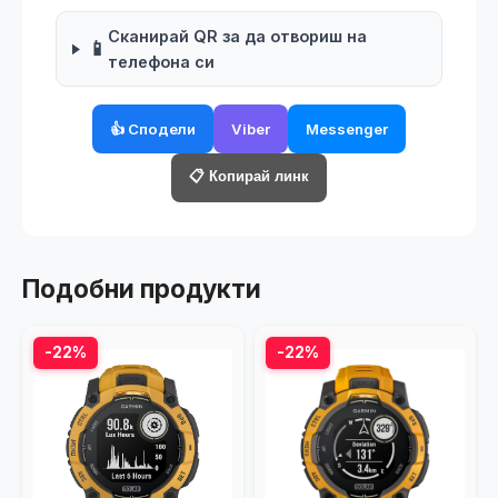
Сканирай QR за да отвориш на
📱
телефона си
👍 Сподели
Viber
Messenger
📋 Копирай линк
Подобни продукти
-22%
-22%