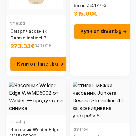
Basel ZE5177-3
315.00€
timer.bg
Купи от timer.bg →
Смарт часовник
Garmin Instinct 3
Amoled 45 мм Citrine
273.33€
349.99€
010-02936-02
Купи от timer.bg →
timer.bg
Часовник Welder Edge
timer.bg