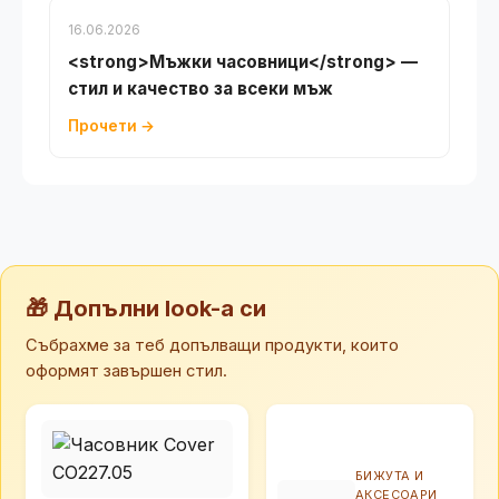
16.06.2026
<strong>Мъжки часовници</strong> —
стил и качество за всеки мъж
Прочети →
🎁 Допълни look-а си
Събрахме за теб допълващи продукти, които
оформят завършен стил.
БИЖУТА И
АКСЕСОАРИ