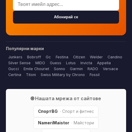
Абонирай се
Популярни марки
Junkers
Bobroff
Gc
Festina
Citizen
Welder
Candino
Silver Sense
MIDO
Guess
Lotus
Invicta
Appella
Gucci
Emile Chouriet
Sonno
Garmin
RADO
Versace
Certina
Titoni
Swiss Military by Chrono
Fossil
🌐 Нашата мрежа от сайтове
СпортBG
· Спорт и фитнес
NameriMaistor
· Майстори