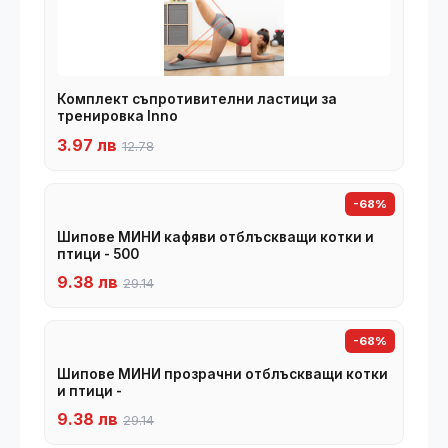
Комплект съпротивителни ластици за
тренировка Inno
3.97 лв
12.78
-68%
Шипове МИНИ кафяви отблъскващи котки и
птици - 500
9.38 лв
29.14
-68%
Шипове МИНИ прозрачни отблъскващи котки
и птици -
9.38 лв
29.14