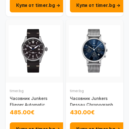
Купи от timer.bg →
Купи от timer.bg →
timer.bg
timer.bg
Часовник Junkers
Часовник Junkers
Flieger Automatic
Dessau Chronograph
100095801020
100091901011
485.00€
430.00€