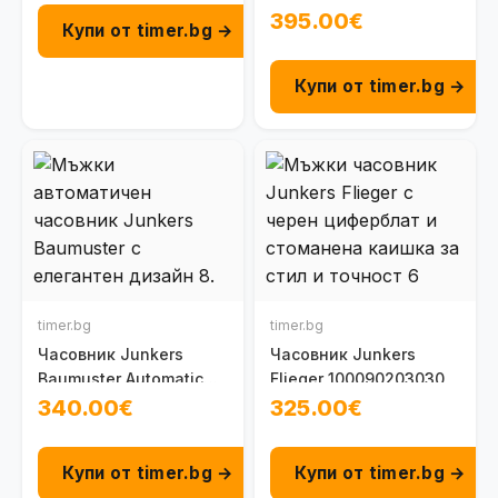
100093301031
395.00€
Купи от timer.bg →
Купи от timer.bg →
timer.bg
timer.bg
Часовник Junkers
Часовник Junkers
Baumuster Automatic
Flieger 100090203030
100095201060
340.00€
325.00€
Купи от timer.bg →
Купи от timer.bg →