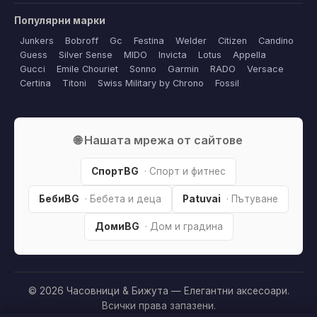
Популярни марки
Junkers
Bobroff
Gc
Festina
Welder
Citizen
Candino
Guess
Silver Sense
MIDO
Invicta
Lotus
Appella
Gucci
Emile Chouriet
Sonno
Garmin
RADO
Versace
Certina
Titoni
Swiss Military by Chrono
Fossil
🌐 Нашата мрежа от сайтове
СпортBG
· Спорт и фитнес
БебиBG
· Бебета и деца
Patuvai
· Пътуване
ДомиBG
· Дом и градина
© 2026 Часовници & Бижута — Елегантни аксесоари.
Всички права запазени.