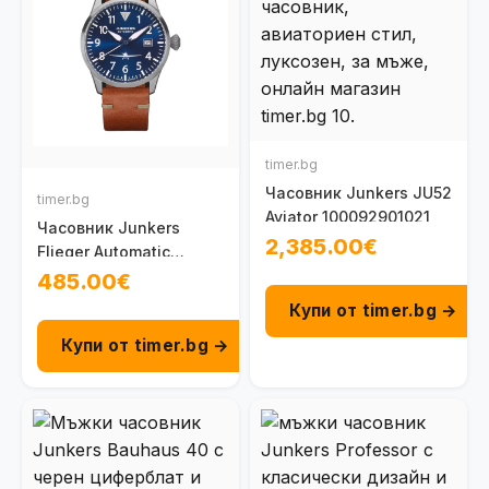
timer.bg
Часовник Junkers JU52
timer.bg
Aviator 100092901021
Часовник Junkers
2,385.00€
Flieger Automatic
100095801010
485.00€
Купи от timer.bg →
Купи от timer.bg →