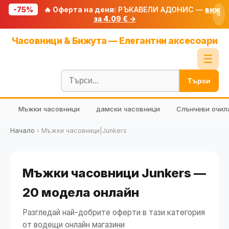
-75%
🔥 Оферта на деня:
РЪКАВЕЛИ АДОНИС —
виж
×
за 4.09 € →
Начало
Часовници & Бижута — Елегантни аксесоари
🔥 Намаления
☰
Блог
Търси
🧮 Калкулатори
Мъжки часовници
дамски часовници
Слънчеви очил
🔍 Намери продукт
🎁 Подарък
Начало
›
Мъжки часовници|Junkers
🎟️ Купони
Мъжки часовници Junkers —
20 модела онлайн
Разгледай най-добрите оферти в тази категория
от водещи онлайн магазини