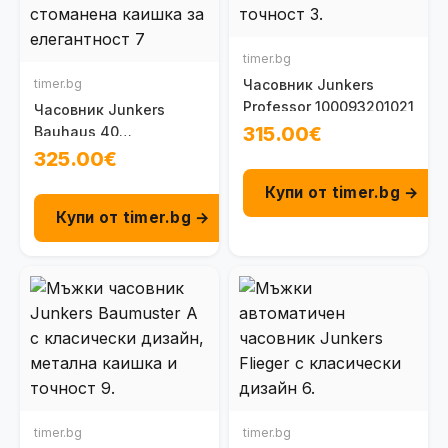
timer.bg
timer.bg
Часовник Junkers
Professor 100093201021
Часовник Junkers
315.00€
Bauhaus 40
100091301050
325.00€
Купи от timer.bg →
Купи от timer.bg →
timer.bg
timer.bg