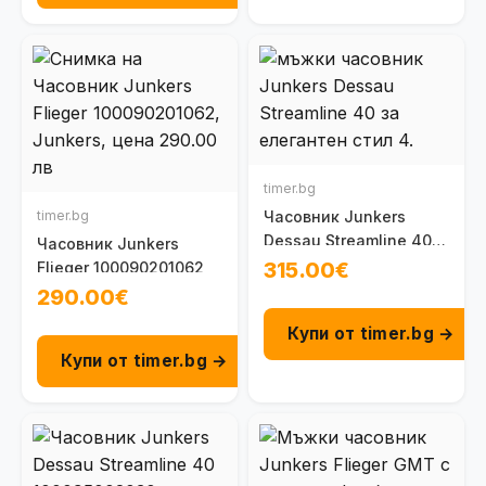
timer.bg
timer.bg
Часовник Junkers
Dessau Streamline 40
Часовник Junkers
100095002031
315.00€
Flieger 100090201062
290.00€
Купи от timer.bg →
Купи от timer.bg →