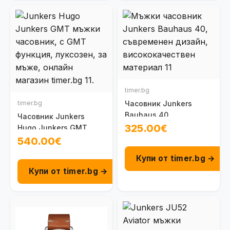
timer.bg
timer.bg
Часовник Junkers
Bauhaus 40
Часовник Junkers
100091301020
325.00€
Hugo Junkers GMT
100095804080
540.00€
Купи от timer.bg →
Купи от timer.bg →