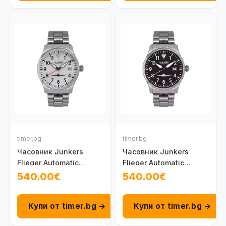
timer.bg
timer.bg
Часовник Junkers
Часовник Junkers
Flieger Automatic
Flieger Automatic
100095801031
100095801021
540.00€
540.00€
Купи от timer.bg →
Купи от timer.bg →