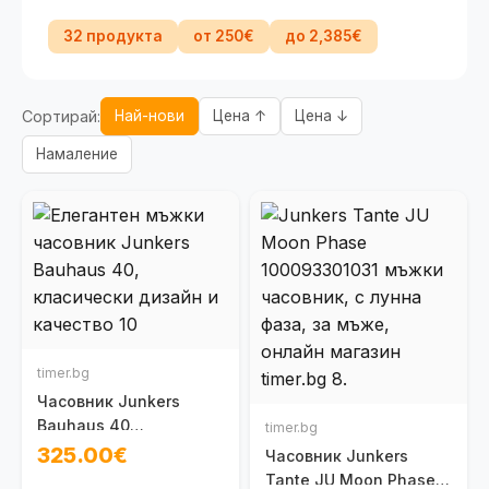
32 продукта
от 250€
до 2,385€
Сортирай:
Най-нови
Цена ↑
Цена ↓
Намаление
timer.bg
Часовник Junkers
Bauhaus 40
timer.bg
100091301030
325.00€
Часовник Junkers
Tante JU Moon Phase