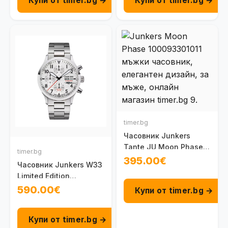
Купи от timer.bg →
Купи от timer.bg →
timer.bg
Часовник Junkers
Tante JU Moon Phase
timer.bg
100093301011
395.00€
Часовник Junkers W33
Limited Edition
100091402031
590.00€
Купи от timer.bg →
Купи от timer.bg →