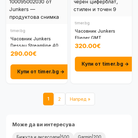
timer.bg
timer.bg
Часовник Junkers
Flieger GMT
Часовник Junkers
100095301030
320.00€
Dessau Streamline 40
100095002030
290.00€
Купи от timer.bg →
Купи от timer.bg →
1
2
Напред »
Може да ви интересува
Бижута и аксесоари|500
Garmin|200