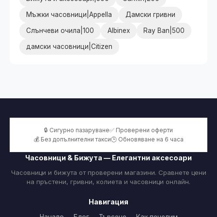
Мъжки часовници|Appella
Дамски гривни
Слънчеви очила|100
Albinex
Ray Ban|500
дамски часовници|Citizen
🔒 Сигурно пазаруване
✅ Проверени оферти
💰 Без допълнителни такси
🕒 Обновяване на 6 часа
Часовници & Бижута — Елегантни аксесоари
Часовници и бижута от проверени магазини. Сравнете цени
на пръстени, гривни, колиета и часовници онлайн.
Навигация