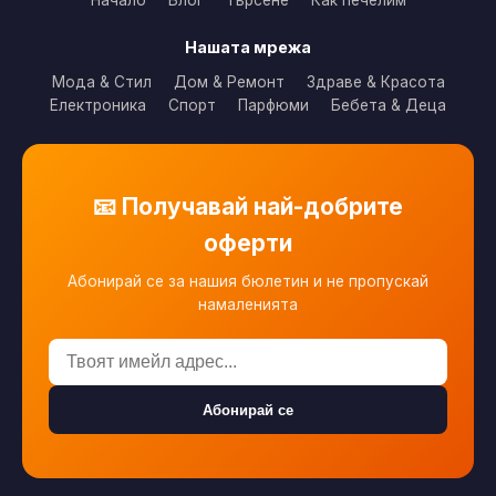
Начало
Блог
Търсене
Как печелим
Нашата мрежа
Мода & Стил
Дом & Ремонт
Здраве & Красота
Електроника
Спорт
Парфюми
Бебета & Деца
📧 Получавай най-добрите
оферти
Абонирай се за нашия бюлетин и не пропускай
намаленията
Абонирай се