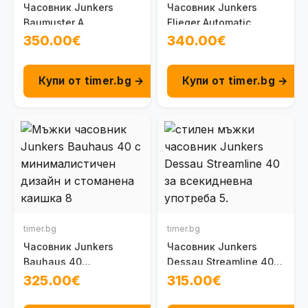
Часовник Junkers
Часовник Junkers
Baumuster A
Flieger Automatic
100092001022
100095201030
350.00€
340.00€
Купи от timer.bg →
Купи от timer.bg →
timer.bg
timer.bg
Часовник Junkers
Часовник Junkers
Bauhaus 40
Dessau Streamline 40
100091301120
100095002021
325.00€
315.00€