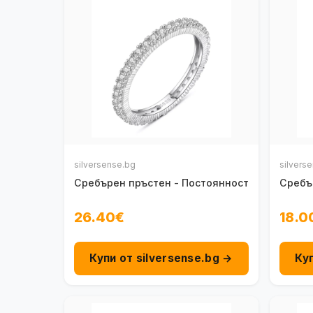
silversense.bg
silvers
Сребърен пръстен - Постоянност
Сребъ
26.40€
18.0
Купи от silversense.bg →
Ку