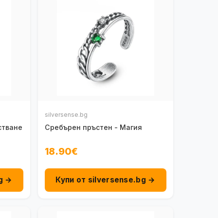
silversense.bg
стване
Сребърен пръстен - Магия
18.90€
g →
Купи от silversense.bg →