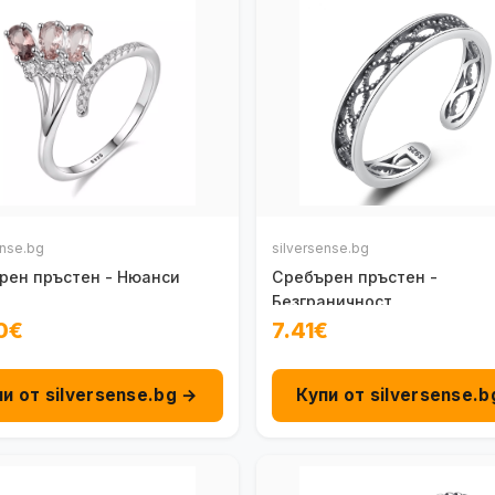
ense.bg
silversense.bg
рен пръстен - Нюанси
Сребърен пръстен -
Безграничност
0€
7.41€
пи от silversense.bg →
Купи от silversense.b