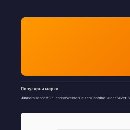
Популярни марки
Junkers
Bobroff
Gc
Festina
Welder
Citizen
Candino
Guess
Silver 