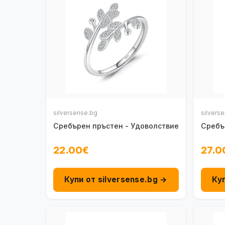
silversense.bg
silvers
Сребърен пръстен - Удоволствие
Сребъ
22.00€
27.0
Купи от silversense.bg →
Ку