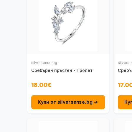
silversense.bg
silvers
Сребърен пръстен - Пролет
Сребъ
18.00€
17.0
Купи от silversense.bg →
Ку