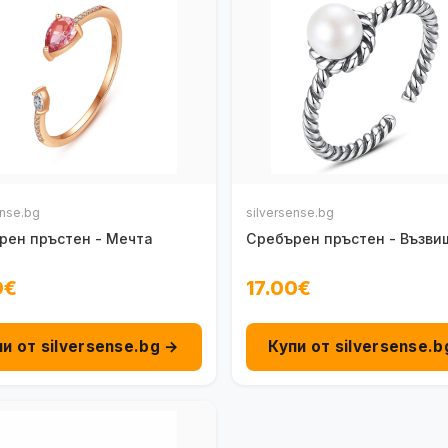
ense.bg
silversense.bg
рен пръстен - Мечта
Сребърен пръстен - Възви
0€
17.00€
пи от silversense.bg →
Купи от silversense.b