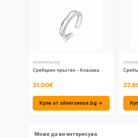
silversense.bg
silvers
Сребърен пръстен - Класика
Сребъ
21.00€
27.6
Купи от silversense.bg →
Ку
Може да ви интересува