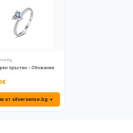
ense.bg
рен пръстен - Обожание
0€
пи от silversense.bg →