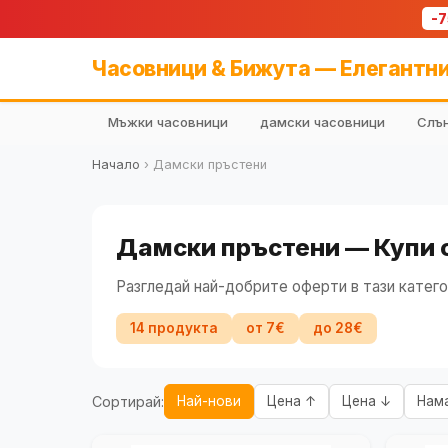
-
Часовници & Бижута — Елегантни
Мъжки часовници
дамски часовници
Слън
Начало
›
Дамски пръстени
Дамски пръстени — Купи 
Разгледай най-добрите оферти в тази катего
14 продукта
от 7€
до 28€
Сортирай:
Най-нови
Цена ↑
Цена ↓
Нам