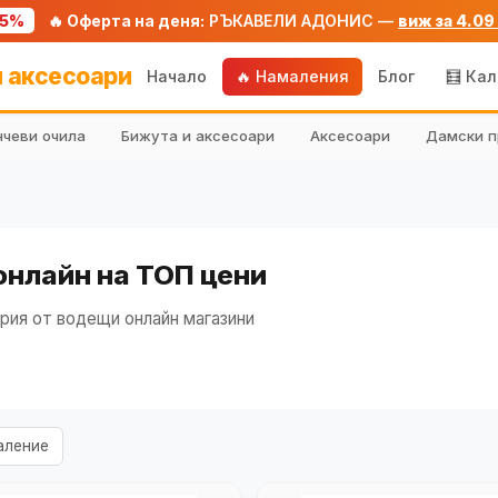
75%
🔥 Оферта на деня:
РЪКАВЕЛИ АДОНИС —
виж за 4.09
 аксесоари
Начало
🔥 Намаления
Блог
🧮 Ка
чеви очила
Бижута и аксесоари
Аксесоари
Дамски п
онлайн на ТОП цени
рия от водещи онлайн магазини
аление