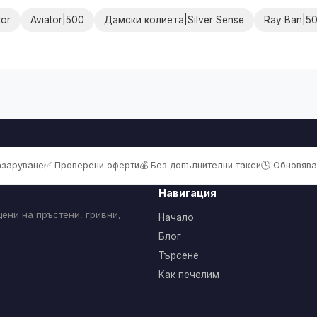
or
Aviator|500
Дамски колиета|Silver Sense
Ray Ban|5
пазаруване
✅ Проверени оферти
💰 Без допълнителни такси
🕒 Обновява
Навигация
ени на пръстени, гривни,
Начало
Блог
Търсене
Как печелим