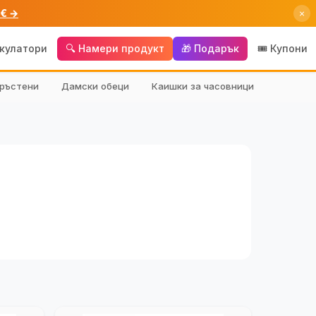
 € →
×
лкулатори
🔍 Намери продукт
🎁 Подарък
🎟️ Купони
ръстени
Дамски обеци
Каишки за часовници