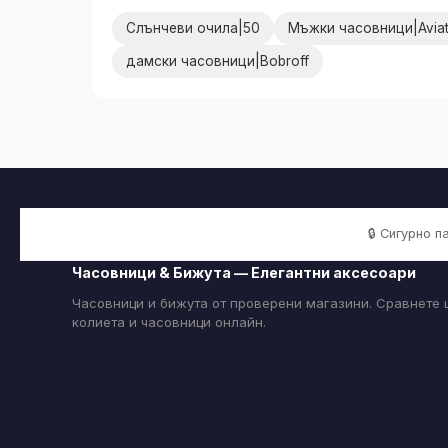
Слънчеви очила|50
Мъжки часовници|Aviat
дамски часовници|Bobroff
🔒 Сигурно 
Часовници & Бижута — Елегантни аксесоари
Часовници и бижута от проверени магазини. Сравнете ц
колиета и часовници онлайн.