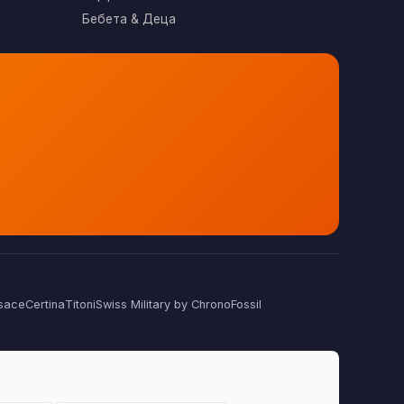
Бебета & Деца
sace
Certina
Titoni
Swiss Military by Chrono
Fossil