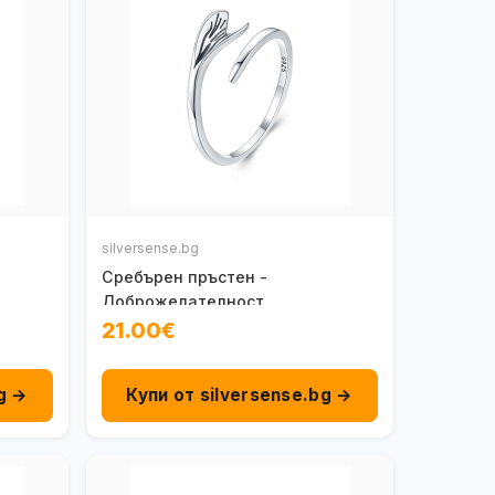
silversense.bg
Сребърен пръстен -
Доброжелателност
21.00€
g →
Купи от silversense.bg →