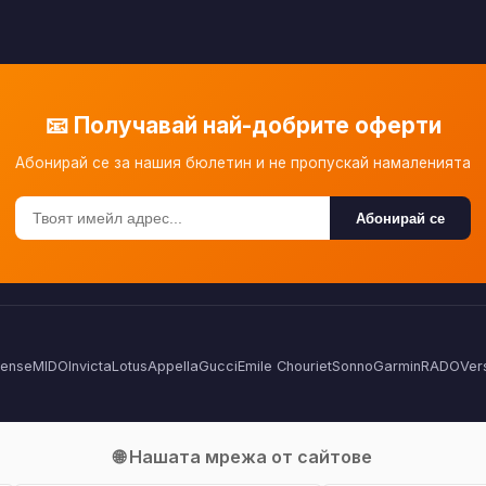
📧 Получавай най-добрите оферти
Абонирай се за нашия бюлетин и не пропускай намаленията
Абонирай се
Sense
MIDO
Invicta
Lotus
Appella
Gucci
Emile Chouriet
Sonno
Garmin
RADO
Ver
🌐 Нашата мрежа от сайтове