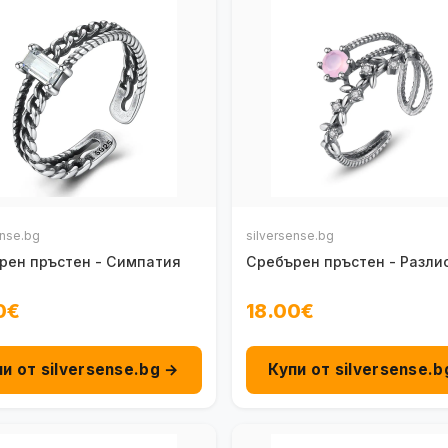
ense.bg
silversense.bg
рен пръстен - Симпатия
Сребърен пръстен - Разли
0€
18.00€
пи от silversense.bg →
Купи от silversense.b