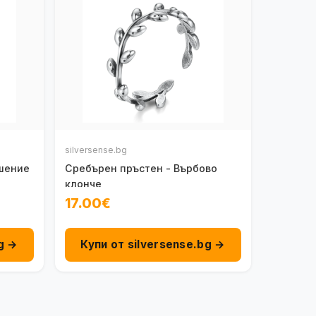
silversense.bg
шение
Сребърен пръстен - Върбово
клонче
17.00€
g →
Купи от silversense.bg →