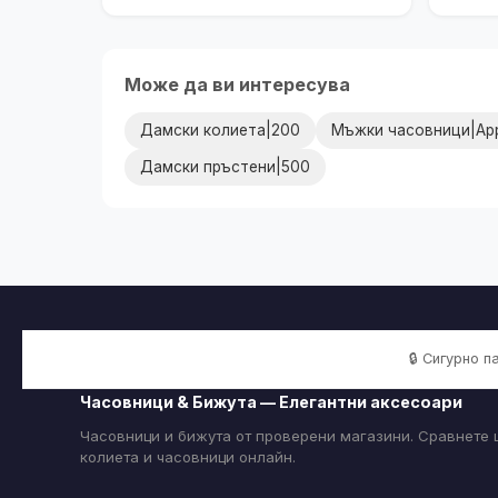
Може да ви интересува
Дамски колиета|200
Мъжки часовници|App
Дамски пръстени|500
🔒 Сигурно 
Часовници & Бижута — Елегантни аксесоари
Часовници и бижута от проверени магазини. Сравнете ц
колиета и часовници онлайн.