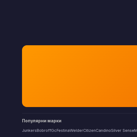
Популярни марки
Junkers
Bobroff
Gc
Festina
Welder
Citizen
Candino
Silver Sense
M