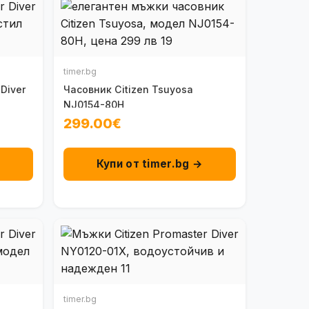
timer.bg
Diver
Часовник Citizen Tsuyosa
NJ0154-80H
299.00€
→
Купи от timer.bg →
timer.bg