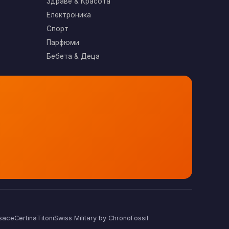
Здраве & Красота
Електроника
Спорт
Парфюми
Бебета & Деца
sace
Certina
Titoni
Swiss Military by Chrono
Fossil