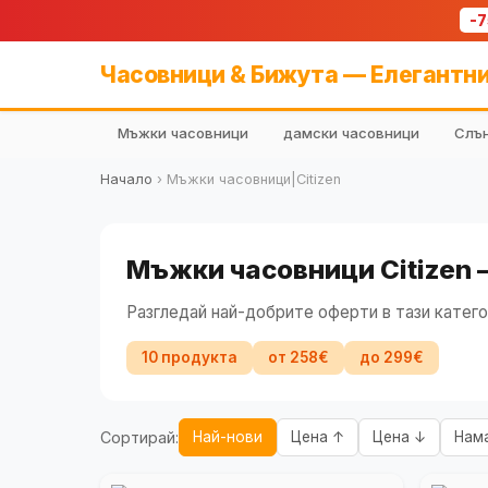
-
Часовници & Бижута — Елегантни
Мъжки часовници
дамски часовници
Слън
Начало
›
Мъжки часовници|Citizen
Мъжки часовници Citizen 
Разгледай най-добрите оферти в тази катего
10 продукта
от 258€
до 299€
Сортирай:
Най-нови
Цена ↑
Цена ↓
Нам