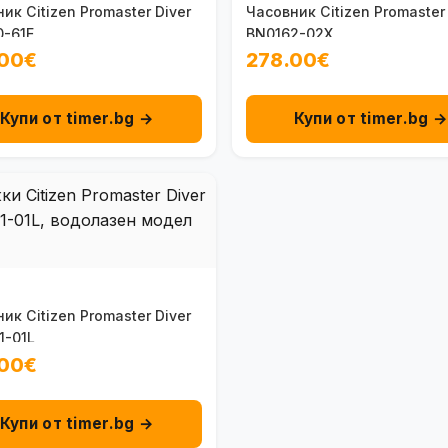
ик Citizen Promaster Diver
Часовник Citizen Promaster 
0-61E
BN0162-02X
.00€
278.00€
Купи от timer.bg →
Купи от timer.bg 
ик Citizen Promaster Diver
1-01L
.00€
Купи от timer.bg →