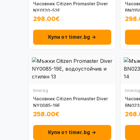
Часовник Citizen Promaster Diver
Часовн
NY0120-52E
BN015
298.00€
298
Купи от timer.bg →
timer.bg
timer.bg
Часовник Citizen Promaster Diver
Часовн
NY0085-19E
BN023
258.00€
268
Купи от timer.bg →