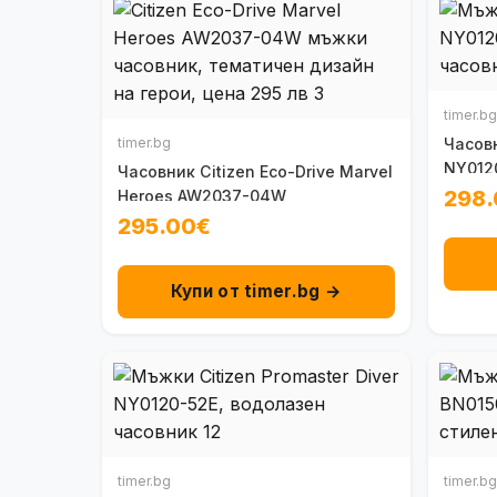
timer.bg
timer.bg
Часовн
NY012
Часовник Citizen Eco-Drive Marvel
298
Heroes AW2037-04W
295.00€
Купи от timer.bg →
timer.bg
timer.bg