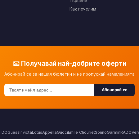
Търсене
Как печелим
📧 Получавай най-добрите оферти
Абонирай се за нашия бюлетин и не пропускай намаленията
Абонирай се
IDO
Guess
Invicta
Lotus
Appella
Gucci
Emile Chouriet
Sonno
Garmin
RADO
Ver