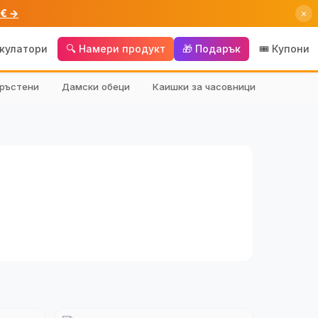
 € →
×
лкулатори
🔍 Намери продукт
🎁 Подарък
🎟️ Купони
ръстени
Дамски обеци
Каишки за часовници