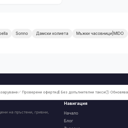
ella
Sonno
Дамски колиета
Мъжки часовници|MIDO
пазаруване
✅ Проверени оферти
💰 Без допълнителни такси
🕒 Обновява
Навигация
ени на пръстени, гривни,
Начало
Блог