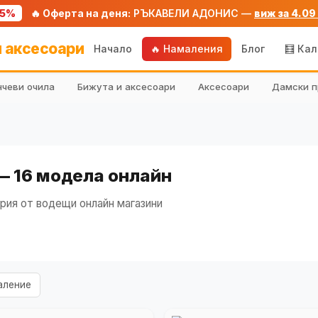
75%
🔥 Оферта на деня:
РЪКАВЕЛИ АДОНИС —
виж за 4.09
 аксесоари
Начало
🔥 Намаления
Блог
🧮 Ка
чеви очила
Бижута и аксесоари
Аксесоари
Дамски п
— 16 модела онлайн
рия от водещи онлайн магазини
аление