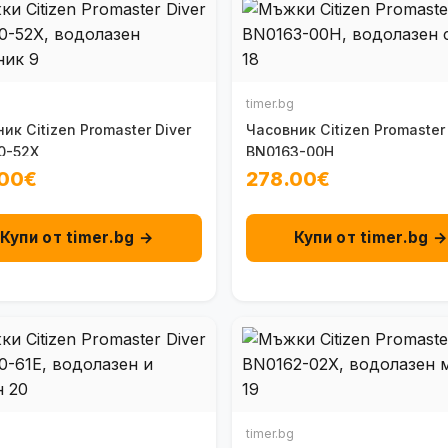
timer.bg
ик Citizen Promaster Diver
Часовник Citizen Promaster 
0-52X
BN0163-00H
.00€
278.00€
Купи от timer.bg →
Купи от timer.bg 
timer.bg