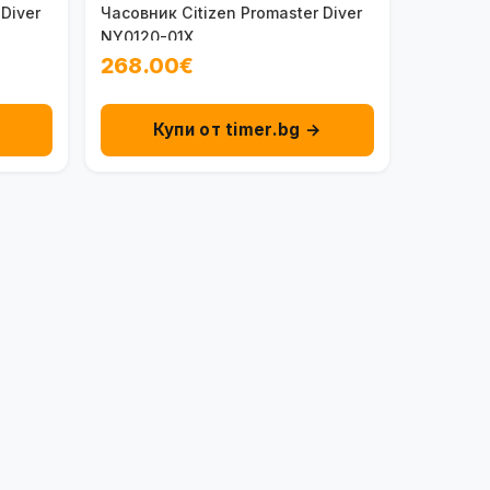
Diver
Часовник Citizen Promaster Diver
NY0120-01X
268.00€
→
Купи от timer.bg →