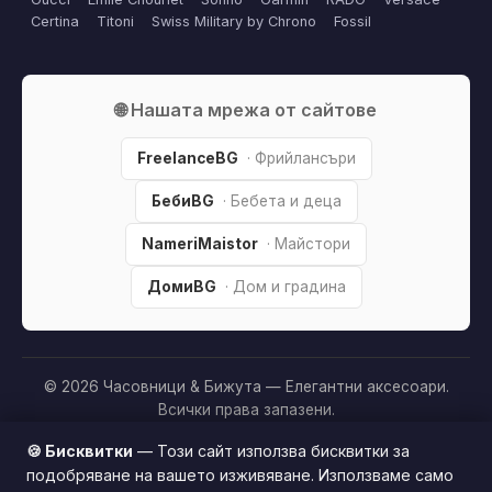
Certina
Titoni
Swiss Military by Chrono
Fossil
🌐 Нашата мрежа от сайтове
FreelanceBG
· Фрийлансъри
БебиBG
· Бебета и деца
NameriMaistor
· Майстори
ДомиBG
· Дом и градина
© 2026 Часовници & Бижута — Елегантни аксесоари.
Всички права запазени.
Партньорско разкриване:
Този сайт е независим и
🍪 Бисквитки
— Този сайт използва бисквитки за
съдържа партньорски (affiliate) линкове. Когато купите
подобряване на вашето изживяване. Използваме само
продукт през тях, може да получим малка комисиона от