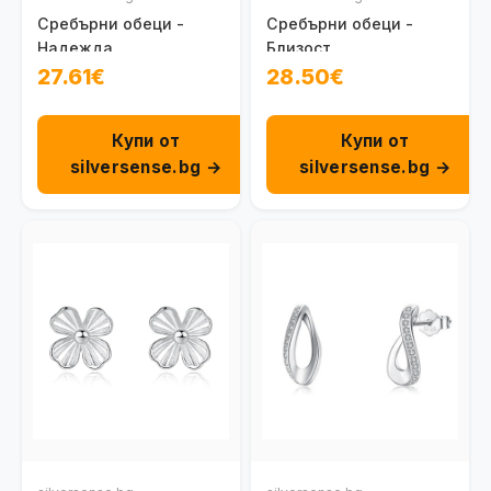
Сребърни обеци -
Сребърни обеци -
Надежда
Близост
27.61€
28.50€
Купи от
Купи от
silversense.bg →
silversense.bg →