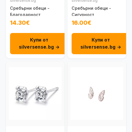
silversense.bg
silversense.bg
Сребърни обеци -
Сребърни обеци -
Благодарност
Сигурност
14.30€
16.00€
Купи от
Купи от
silversense.bg →
silversense.bg →