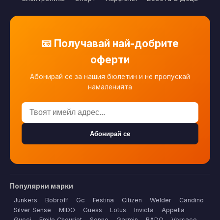
📧 Получавай най-добрите
оферти
Абонирай се за нашия бюлетин и не пропускай
намаленията
Абонирай се
Популярни марки
Junkers
Bobroff
Gc
Festina
Citizen
Welder
Candino
Silver Sense
MIDO
Guess
Lotus
Invicta
Appella
Gucci
Emile Chouriet
Sonno
Garmin
RADO
Versace