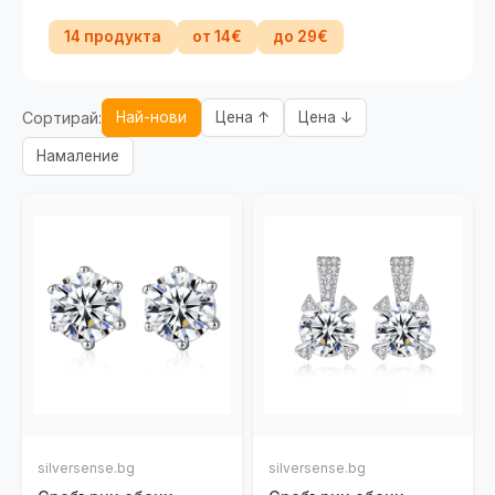
14 продукта
от 14€
до 29€
Сортирай:
Най-нови
Цена ↑
Цена ↓
Намаление
silversense.bg
silversense.bg