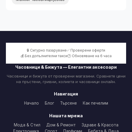
🔒 Сигурно пазаруване
✅ Проверени оферти
💰 Без допълнителни такси
🕒 Обновяване на 6 часа
Часовници & Бижута — Елегантни аксесоари
Часовници и бижута от проверени магазини. Сравнете цени
на пръстени, гривни, колиета и часовници онлайн.
Навигация
Начало
Блог
Търсене
Как печелим
Нашата мрежа
Мода & Стил
Дом & Ремонт
Здраве & Красота
Електроника
Спорт
Парфюми
Бебета & Деца