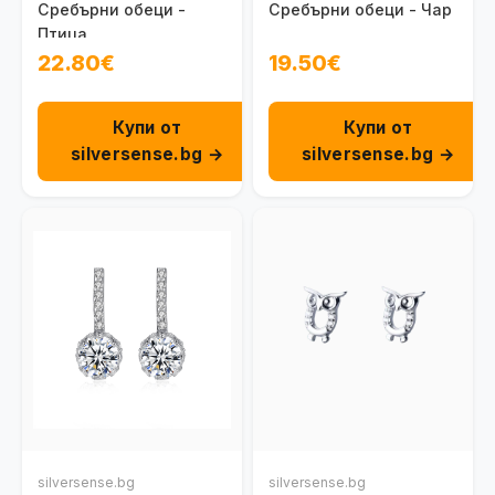
Сребърни обеци -
Сребърни обеци - Чар
Птица
22.80€
19.50€
Купи от
Купи от
silversense.bg →
silversense.bg →
silversense.bg
silversense.bg