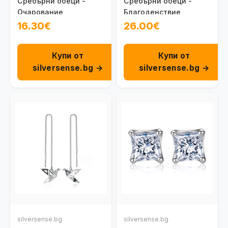
Сребърни обеци -
Сребърни обеци -
Очарование
Благоденствие
16.30€
26.00€
Купи от
Купи от
silversense.bg →
silversense.bg →
silversense.bg
silversense.bg