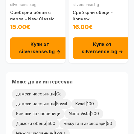
silversense.bg
silversense.bg
Сребърни обеци с
Сребърни обеци -
перла - New Classic
Копнеж
15.00€
16.00€
Купи от
Купи от
silversense.bg →
silversense.bg →
Може да ви интересува
дамски часовници|Gc
дамски часовници|Fossil
Kwiat|100
Каишки за часовници
Nano Vista|200
Дамски обеци|500
Бижута и аксесоари|50
Мъжки часовници|Lotus