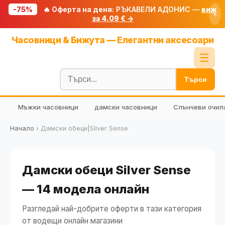
-75%
🔥 Оферта на деня:
РЪКАВЕЛИ АДОНИС —
виж
×
за 4.09 € →
Начало
Часовници & Бижута — Елегантни аксесоари
🔥 Намаления
☰
Блог
Търси
🧮 Калкулатори
Мъжки часовници
дамски часовници
Слънчеви очил
🔍 Намери продукт
🎁 Подарък
Начало
›
Дамски обеци|Silver Sense
🎟️ Купони
Дамски обеци Silver Sense
— 14 модела онлайн
Разгледай най-добрите оферти в тази категория
от водещи онлайн магазини