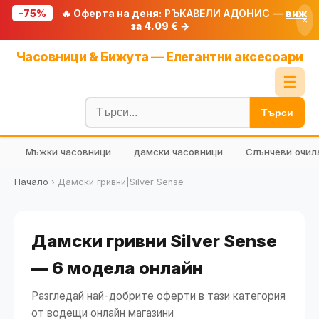
-75%
🔥 Оферта на деня:
РЪКАВЕЛИ АДОНИС —
виж
×
за 4.09 € →
Начало
Часовници & Бижута — Елегантни аксесоари
🔥 Намаления
☰
Блог
Търси
🧮 Калкулатори
Мъжки часовници
дамски часовници
Слънчеви очил
🔍 Намери продукт
🎁 Подарък
Начало
›
Дамски гривни|Silver Sense
🎟️ Купони
Дамски гривни Silver Sense
— 6 модела онлайн
Разгледай най-добрите оферти в тази категория
от водещи онлайн магазини