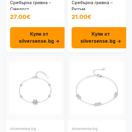
Сребърна гривна -
Сребърна гривна –
Смелост
Ритъм
27.00€
21.00€
Купи от
Купи от
silversense.bg →
silversense.bg →
silversense.bg
silversense.bg