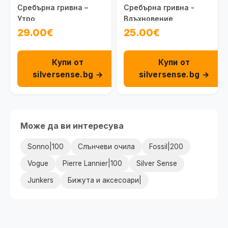
Сребърна гривна –
Сребърна гривна -
Утро
Вдъхновение
29.00€
25.00€
Купи от
Купи от
silversense.bg →
silversense.bg →
Може да ви интересува
Sonno|100
Слънчеви очила
Fossil|200
Vogue
Pierre Lannier|100
Silver Sense
Junkers
Бижута и аксесоари|