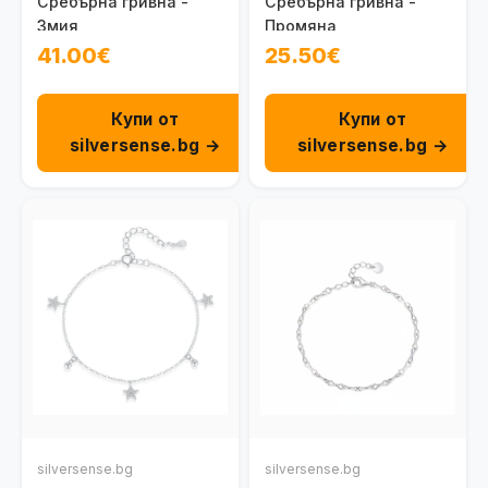
Сребърна гривна -
Сребърна гривна -
Змия
Промяна
41.00€
25.50€
Купи от
Купи от
silversense.bg →
silversense.bg →
silversense.bg
silversense.bg