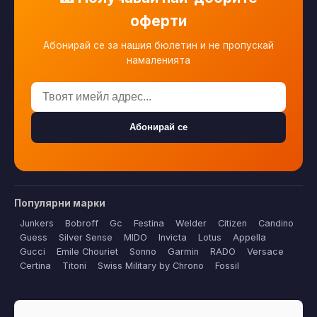
оферти
Абонирай се за нашия бюлетин и не пропускай
намаленията
Абонирай се
Популярни марки
Junkers
Bobroff
Gc
Festina
Welder
Citizen
Candino
Guess
Silver Sense
MIDO
Invicta
Lotus
Appella
Gucci
Emile Chouriet
Sonno
Garmin
RADO
Versace
Certina
Titoni
Swiss Military by Chrono
Fossil