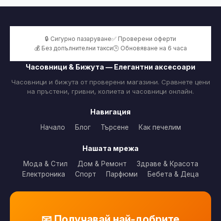
🔒 Сигурно пазаруване
✅ Проверени оферти
💰 Без допълнителни такси
🕒 Обновяване на 6 часа
Часовници & Бижута — Елегантни аксесоари
Часовници и бижута от проверени магазини. Сравнете цени
на пръстени, гривни, колиета и часовници онлайн.
Навигация
Начало
Блог
Търсене
Как печелим
Нашата мрежа
Мода & Стил
Дом & Ремонт
Здраве & Красота
Електроника
Спорт
Парфюми
Бебета & Деца
📧 Получавай най-добрите