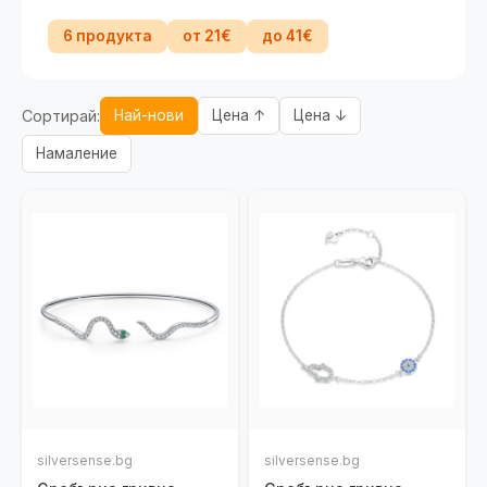
6 продукта
от 21€
до 41€
Сортирай:
Най-нови
Цена ↑
Цена ↓
Намаление
silversense.bg
silversense.bg