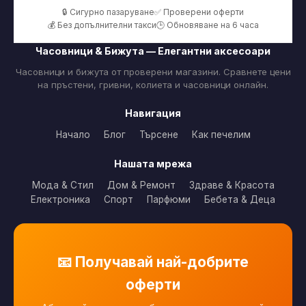
🔒 Сигурно пазаруване
✅ Проверени оферти
💰 Без допълнителни такси
🕒 Обновяване на 6 часа
Часовници & Бижута — Елегантни аксесоари
Часовници и бижута от проверени магазини. Сравнете цени
на пръстени, гривни, колиета и часовници онлайн.
Навигация
Начало
Блог
Търсене
Как печелим
Нашата мрежа
Мода & Стил
Дом & Ремонт
Здраве & Красота
Електроника
Спорт
Парфюми
Бебета & Деца
📧 Получавай най-добрите
оферти