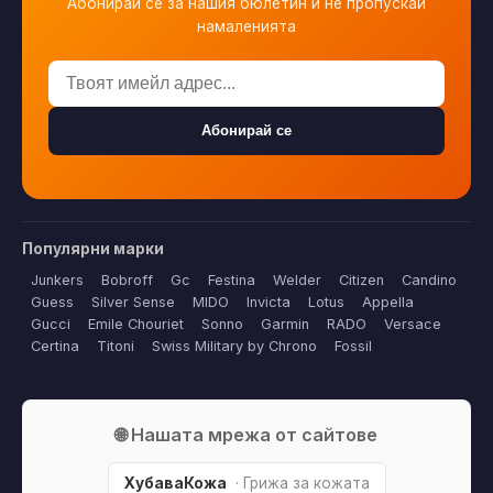
Абонирай се за нашия бюлетин и не пропускай
намаленията
Абонирай се
Популярни марки
Junkers
Bobroff
Gc
Festina
Welder
Citizen
Candino
Guess
Silver Sense
MIDO
Invicta
Lotus
Appella
Gucci
Emile Chouriet
Sonno
Garmin
RADO
Versace
Certina
Titoni
Swiss Military by Chrono
Fossil
🌐 Нашата мрежа от сайтове
ХубаваКожа
· Грижа за кожата