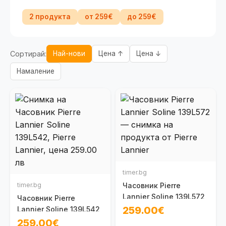
2 продукта
от 259€
до 259€
Сортирай:
Най-нови
Цена ↑
Цена ↓
Намаление
timer.bg
timer.bg
Часовник Pierre
Lannier Soline 139L572
Часовник Pierre
259.00€
Lannier Soline 139L542
259.00€