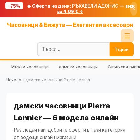
-75%
🔥 Оферта на деня:
РЪКАВЕЛИ АДОНИС —
виж
×
за 4.09 € →
Начало
Часовници & Бижута — Елегантни аксесоари
🔥 Намаления
☰
Блог
Търси
🧮 Калкулатори
Мъжки часовници
дамски часовници
Слънчеви очил
🔍 Намери продукт
🎁 Подарък
Начало
›
дамски часовници|Pierre Lannier
🎟️ Купони
дамски часовници Pierre
Lannier — 6 модела онлайн
Разгледай най-добрите оферти в тази категория
от водещи онлайн магазини