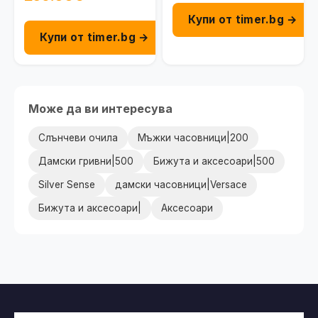
Купи от timer.bg →
Купи от timer.bg →
Може да ви интересува
Слънчеви очила
Мъжки часовници|200
Дамски гривни|500
Бижута и аксесоари|500
Silver Sense
дамски часовници|Versace
Бижута и аксесоари|
Аксесоари