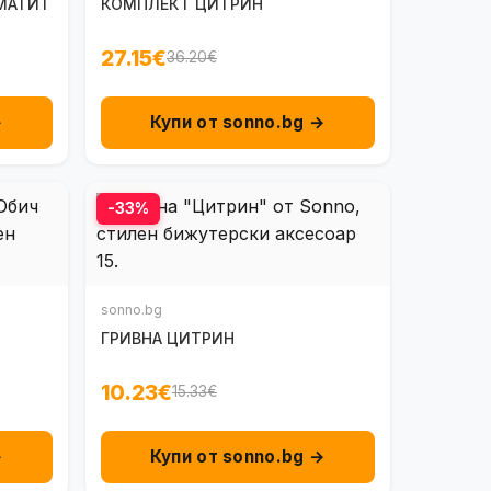
ЕМАТИТ
КОМПЛЕКТ ЦИТРИН
27.15€
36.20€
→
Купи от sonno.bg →
-33%
sonno.bg
ГРИВНА ЦИТРИН
10.23€
15.33€
→
Купи от sonno.bg →