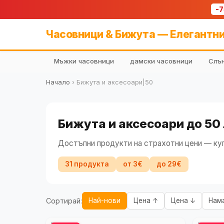
-
Часовници & Бижута — Елегантни
Мъжки часовници
дамски часовници
Слън
Начало
›
Бижута и аксесоари|50
Бижута и аксесоари до 50
Достъпни продукти на страхотни цени — куп
31 продукта
от 3€
до 29€
Сортирай:
Най-нови
Цена ↑
Цена ↓
Нам