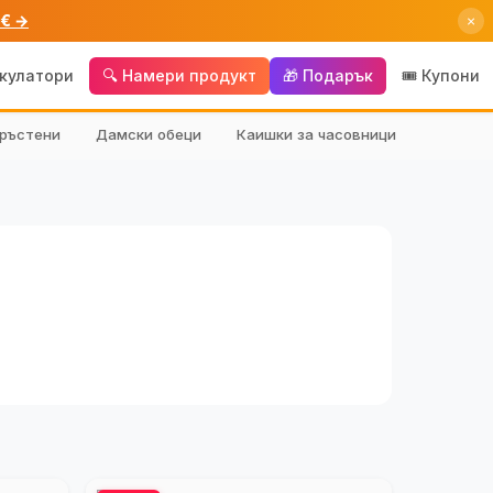
 € →
×
лкулатори
🔍 Намери продукт
🎁 Подарък
🎟️ Купони
ръстени
Дамски обеци
Каишки за часовници