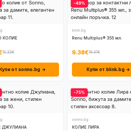
-49%
bg
blink.bg
О КОЛИЕ
Renu Multiplus® 355 мл.
€
9.38€
15.33€
18.41€
Купи от sonno.bg →
Купи от blink.bg →
-75%
bg
sonno.bg
Е ДЖУЛИАНА
КОЛИЕ ЛИРА