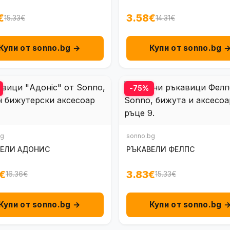
€
3.58€
15.33€
14.31€
Купи от sonno.bg →
Купи от sonno.bg 
-75%
bg
sonno.bg
ВЕЛИ АДОНИС
РЪКАВЕЛИ ФЕЛПС
€
3.83€
16.36€
15.33€
Купи от sonno.bg →
Купи от sonno.bg 