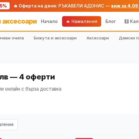
75%
🔥 Оферта на деня:
РЪКАВЕЛИ АДОНИС —
виж за 4.09
 аксесоари
Начало
🔥 Намаления
Блог
🧮 Ка
чеви очила
Бижута и аксесоари
Аксесоари
Дамски п
 лв — 4 оферти
и онлайн с бърза доставка
аление