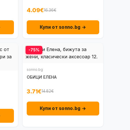
4.09€
16.36€
→
Купи от sonno.bg →
-75%
sonno.bg
ОБИЦИ ЕЛЕНА
3.71€
14.82€
Купи от sonno.bg →
→