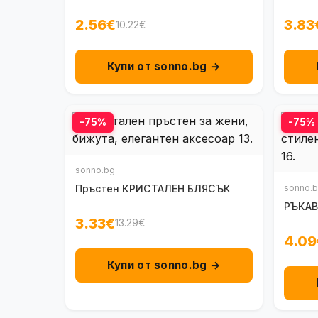
2.56€
3.83
10.22€
Купи от sonno.bg →
-75%
-75%
sonno.bg
Пръстен КРИСТАЛЕН БЛЯСЪК
sonno.
РЪКА
3.33€
13.29€
4.09
Купи от sonno.bg →