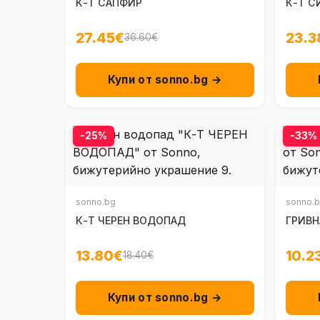
К-Т САПФИР
К-Т С
27.45€
23.3
36.60€
Купи от sonno.bg →
-25%
-33%
sonno.bg
sonno.
К-Т ЧЕРЕН ВОДОПАД
ГРИВН
13.80€
10.2
18.40€
Купи от sonno.bg →