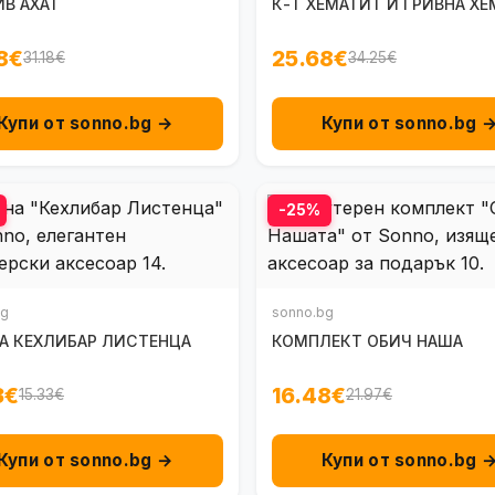
ИВ АХАТ
К-Т ХЕМАТИТ И ГРИВНА Х
8€
25.68€
31.18€
34.25€
Купи от sonno.bg →
Купи от sonno.bg 
-25%
bg
sonno.bg
А КЕХЛИБАР ЛИСТЕНЦА
КОМПЛЕКТ ОБИЧ НАША
3€
16.48€
15.33€
21.97€
Купи от sonno.bg →
Купи от sonno.bg 