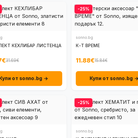
-25%
bg
sonno.bg
ЕКТ КЕХЛИБАР ЛИСТЕНЦА
К-Т ВРЕМЕ
7€
11.88€
31.69€
15.84€
Купи от sonno.bg →
Купи от sonno.bg 
-25%
bg
sonno.bg