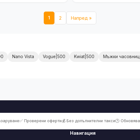
1
2
Напред »
00
Nano Vista
Vogue|500
Kwiat|500
Мъжки часовници|
пазаруване
✅ Проверени оферти
💰 Без допълнителни такси
🕒 Обновява
Навигация