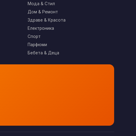
Мода & Стил
Дом & Ремонт
Здраве & Красота
Електроника
Спорт
Парфюми
Бебета & Деца