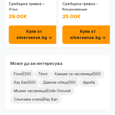
Сребърна гривна –
Сребърна гривна -
Утро
Вдъхновение
29.00€
25.00€
Купи от
Купи от
silversense.bg →
silversense.bg →
Може да ви интересува
Fossil|200
Titoni
Каишки за часовници|500
Ray Ban|500
Дамски обеци|100
Appella
Мъжки часовници|Emile Chouriet
Слънчеви очила|Ray Ban