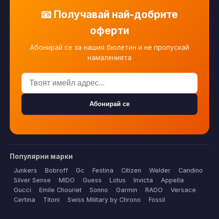
📧 Получавай най-добрите
оферти
Абонирай се за нашия бюлетин и не пропускай
намаленията
Абонирай се
Популярни марки
Junkers
Bobroff
Gc
Festina
Citizen
Welder
Candino
Silver Sense
MIDO
Guess
Lotus
Invicta
Appella
Gucci
Emile Chouriet
Sonno
Garmin
RADO
Versace
Certina
Titoni
Swiss Military by Chrono
Fossil