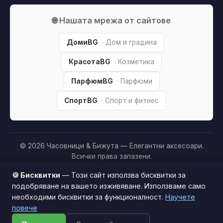
🌐 Нашата мрежа от сайтове
ДомиBG
· Дом и градина
КрасотаBG
· Козметика
ПарфюмBG
· Парфюми
СпортBG
· Спорт и фитнес
© 2026 Часовници & Бижута — Елегантни аксесоари.
Всички права запазени.
Партньорско разкриване:
Този сайт е независим и
🍪 Бисквитки
— Този сайт използва бисквитки за
съдържа партньорски (affiliate) линкове. Когато купите
подобряване на вашето изживяване. Използваме само
продукт през тях, може да получим малка комисиона от
необходими бисквитки за функционалност.
Научете
Този сайт използва бисквитки за по-добро
магазина —
без
това да оскъпява покупката за вас. Това
повече
потребителско изживяване.
Научи повече
ни помага да поддържаме сайта безплатен.
Как