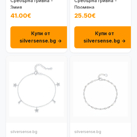
Сребърна гривна -
Сребърна гривна -
Змия
Промяна
41.00€
25.50€
Купи от
Купи от
silversense.bg →
silversense.bg →
silversense.bg
silversense.bg