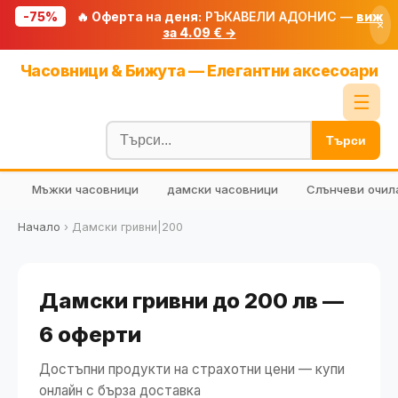
-75%
🔥 Оферта на деня:
РЪКАВЕЛИ АДОНИС —
виж
×
за 4.09 € →
Начало
Часовници & Бижута — Елегантни аксесоари
🔥 Намаления
☰
Блог
Търси
🧮 Калкулатори
Мъжки часовници
дамски часовници
Слънчеви очил
🔍 Намери продукт
🎁 Подарък
Начало
›
Дамски гривни|200
🎟️ Купони
Дамски гривни до 200 лв —
6 оферти
Достъпни продукти на страхотни цени — купи
онлайн с бърза доставка