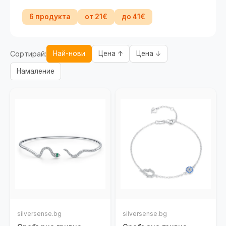
6 продукта
от 21€
до 41€
Сортирай:
Най-нови
Цена ↑
Цена ↓
Намаление
silversense.bg
silversense.bg