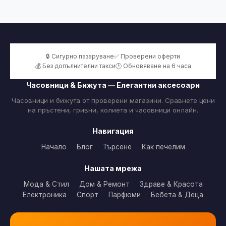
🔒 Сигурно пазаруване
✅ Проверени оферти
💰 Без допълнителни такси
🕒 Обновяване на 6 часа
Часовници & Бижута — Елегантни аксесоари
Часовници и бижута от проверени магазини. Сравнете цени
на пръстени, гривни, колиета и часовници онлайн.
Навигация
Начало
Блог
Търсене
Как печелим
Нашата мрежа
Мода & Стил
Дом & Ремонт
Здраве & Красота
Електроника
Спорт
Парфюми
Бебета & Деца