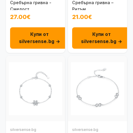
Сребърна гривна -
Сребърна гривна –
Смелост
Ритъм
27.00€
21.00€
Купи от
Купи от
silversense.bg →
silversense.bg →
silversense.bg
silversense.bg