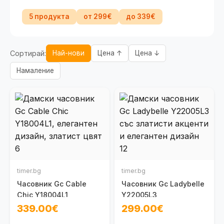
5 продукта
от 299€
до 339€
Сортирай:
Най-нови
Цена ↑
Цена ↓
Намаление
timer.bg
timer.bg
Часовник Gc Cable
Часовник Gc Ladybelle
Chic Y18004L1
Y22005L3
339.00€
299.00€