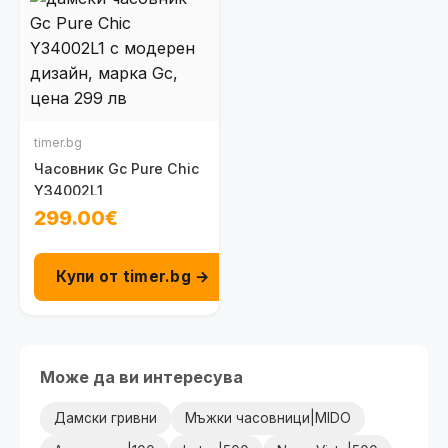
timer.bg
Часовник Gc Pure Chic
Y34002L1
299.00€
Купи от timer.bg →
Може да ви интересува
Дамски гривни
Мъжки часовници|MIDO