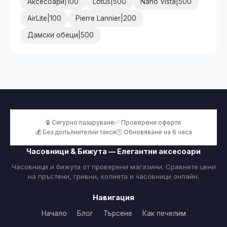
Аксесоари|100
Lotus|500
Nano Vista|500
AirLite|100
Pierre Lannier|200
Дамски обеци|500
🔒 Сигурно пазаруване
✅ Проверени оферти
💰 Без допълнителни такси
🕒 Обновяване на 6 часа
Часовници & Бижута — Елегантни аксесоари
Часовници и бижута от проверени магазини. Сравнете цени
на пръстени, гривни, колиета и часовници онлайн.
Навигация
Начало
Блог
Търсене
Как печелим