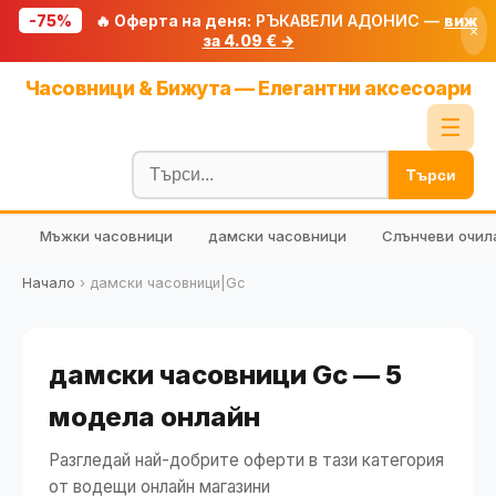
-75%
🔥 Оферта на деня:
РЪКАВЕЛИ АДОНИС —
виж
×
за 4.09 € →
Начало
Часовници & Бижута — Елегантни аксесоари
🔥 Намаления
☰
Блог
Търси
🧮 Калкулатори
Мъжки часовници
дамски часовници
Слънчеви очил
🔍 Намери продукт
🎁 Подарък
Начало
›
дамски часовници|Gc
🎟️ Купони
дамски часовници Gc — 5
модела онлайн
Разгледай най-добрите оферти в тази категория
от водещи онлайн магазини