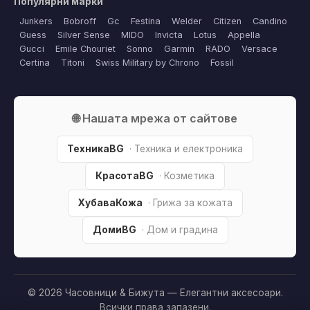
Популярни марки
Junkers
Bobroff
Gc
Festina
Welder
Citizen
Candino
Guess
Silver Sense
MIDO
Invicta
Lotus
Appella
Gucci
Emile Chouriet
Sonno
Garmin
RADO
Versace
Certina
Titoni
Swiss Military by Chrono
Fossil
🌐 Нашата мрежа от сайтове
ТехникаBG
· Техника и електроника
КрасотаBG
· Козметика
ХубаваКожа
· Грижа за кожата
ДомиBG
· Дом и градина
© 2026 Часовници & Бижута — Елегантни аксесоари.
Всички права запазени.