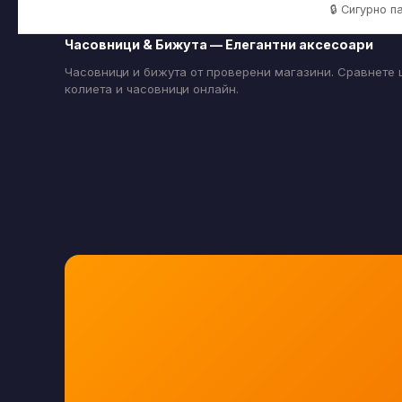
🔒 Сигурно 
Часовници & Бижута — Елегантни аксесоари
Часовници и бижута от проверени магазини. Сравнете ц
колиета и часовници онлайн.