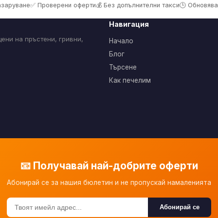
пазаруване
✅ Проверени оферти
💰 Без допълнителни такси
🕒 Обновява
Навигация
ени на пръстени, гривни,
Начало
Блог
Търсене
Как печелим
📧 Получавай най-добрите оферти
Абонирай се за нашия бюлетин и не пропускай намаленията
Абонирай се