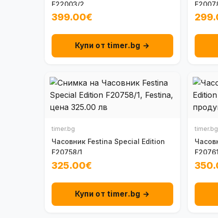
F22003/2
F2007
399.00€
299.
Купи от timer.bg →
timer.bg
timer.bg
Часовник Festina Special Edition
Часовн
F20758/1
F20761
325.00€
350.
Купи от timer.bg →