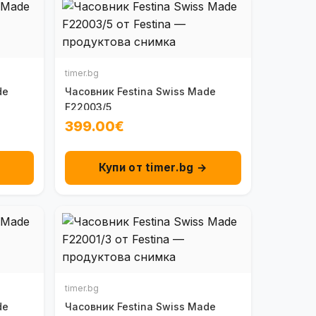
timer.bg
de
Часовник Festina Swiss Made
F22003/5
399.00€
→
Купи от timer.bg →
timer.bg
de
Часовник Festina Swiss Made