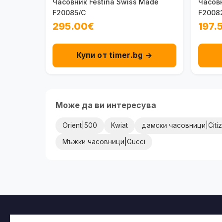
Часовник Festina Swiss Made
Часовн
F20085/C
F20082
295.00€
197.
Купи от timer.bg →
Може да ви интересува
Orient|500
Kwiat
дамски часовници|Citi
Мъжки часовници|Gucci