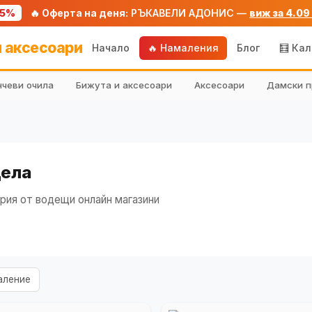
75%
🔥 Оферта на деня:
РЪКАВЕЛИ АДОНИС —
виж за 4.09
 аксесоари
Начало
🔥 Намаления
Блог
🧮 Ка
чеви очила
Бижута и аксесоари
Аксесоари
Дамски п
дела
рия от водещи онлайн магазини
аление