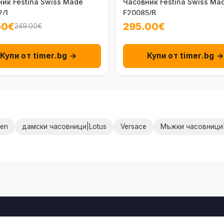
ик Festina Swiss Made
Часовник Festina Swiss Ma
/1
F20085/B
50€
295.00€
249.00€
Купи от timer.bg →
Купи от timer.bg 
zen
дамски часовници|Lotus
Versace
Мъжки часовници|