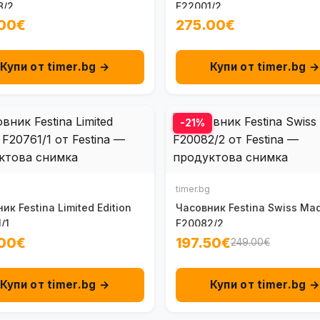
8/2
F22001/2
00€
275.00€
Купи от timer.bg →
Купи от timer.bg 
-21%
timer.bg
ик Festina Limited Edition
Часовник Festina Swiss Ma
/1
F20082/2
00€
197.50€
249.00€
Купи от timer.bg →
Купи от timer.bg 