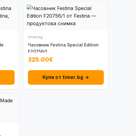
timer.bg
de
Часовник Festina Special Edition
F20756/1
325.00€
→
Купи от timer.bg →