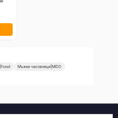
de
→
Fossil
Мъжки часовници|MIDO