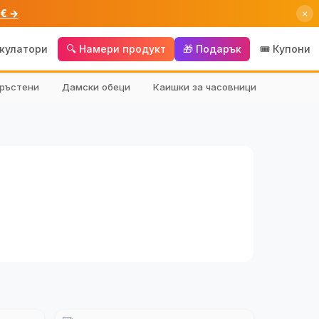
 € →
×
лкулатори
🔍 Намери продукт
🎁 Подарък
🎟️ Купони
ръстени
Дамски обеци
Каишки за часовници