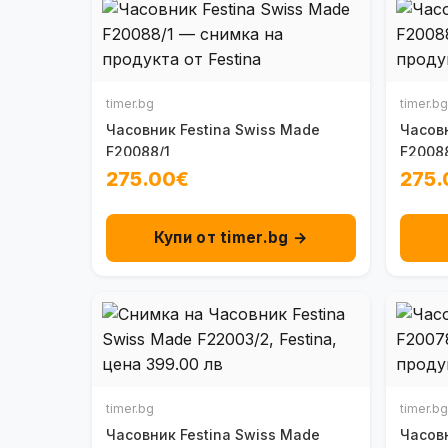
timer.bg
timer.bg
Часовник Festina Swiss Made
Часовн
F20088/1
F2008
275.00€
275.
Купи от timer.bg →
timer.bg
timer.bg
Часовник Festina Swiss Made
Часовн