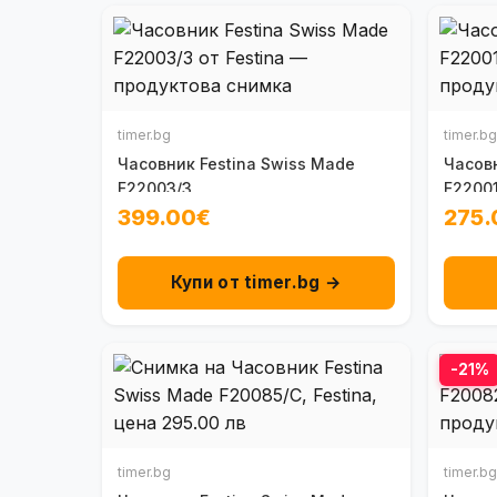
timer.bg
timer.bg
Часовник Festina Swiss Made
Часовн
F22003/3
F2200
399.00€
275.
Купи от timer.bg →
-21%
timer.bg
timer.bg