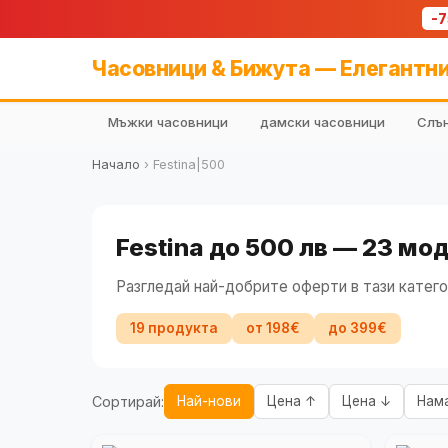
-
Часовници & Бижута — Елегантни
Мъжки часовници
дамски часовници
Слън
Начало
›
Festina|500
Festina до 500 лв — 23 мо
Разгледай най-добрите оферти в тази катего
19 продукта
от 198€
до 399€
Сортирай:
Най-нови
Цена ↑
Цена ↓
Нам