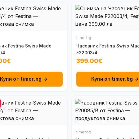
timer.bg
ик Festina Swiss Made
Часовник Festina Swiss Ma
1/4
F22003/4
00€
399.00€
Купи от timer.bg →
Купи от timer.bg 
timer.bg