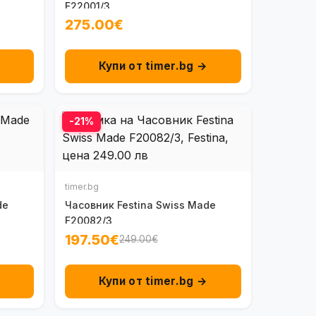
F22001/3
275.00€
→
Купи от timer.bg →
-21%
timer.bg
de
Часовник Festina Swiss Made
F20082/3
197.50€
249.00€
→
Купи от timer.bg →